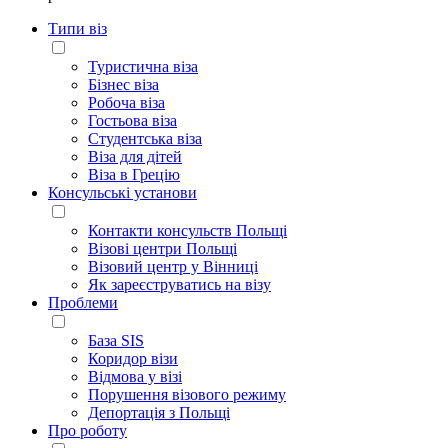
Типи віз
Туристична віза
Бізнес віза
Робоча віза
Гостьова віза
Студентська віза
Віза для дітей
Віза в Грецію
Консульські установи
Контакти консульств Польщі
Візові центри Польщі
Візовий центр у Вінниці
Як зареєструватись на візу
Проблеми
База SIS
Коридор візи
Відмова у візі
Порушення візового режиму
Депортація з Польщі
Про роботу