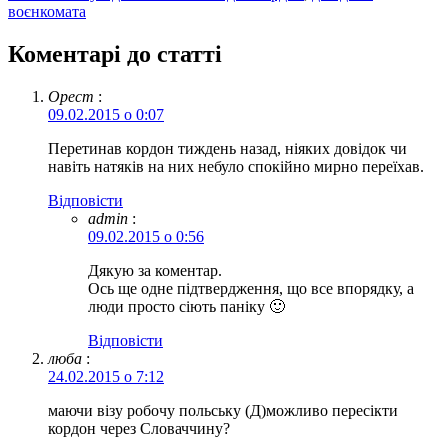
воєнкомата
Коментарі до статті
Орест
:
09.02.2015 о 0:07
Перетинав кордон тиждень назад, ніяких довідок чи
навіть натяків на них небуло спокійно мирно переїхав.
Відповіcти
admin
:
09.02.2015 о 0:56
Дякую за коментар.
Ось ще одне підтвердження, що все впорядку, а
люди просто сіють паніку 🙂
Відповіcти
люба
:
24.02.2015 о 7:12
маючи візу робочу польську (Д)можливо пересікти
кордон через Словаччину?