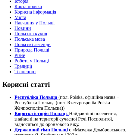
Історія
Карта поляка
Корисна інформація
Міста
Навчання у Польщі
Новини
Польська кухня
Польська мова
Польські легенди
Природа Польщі
Різне
Робота у Польщі
Традиції
Транспорт
Корисні статті
Республіка Польща
(пол. Polska, офіційна назва –
Республіка Польща (пол. Rzeczpospolita Polska
Жечпосполіта Польска))
Коротка історія Польщі
.
Найдавніші поселення,
знайдені на території сучасної Речі Посполитої,
відносяться до бронзового віку.
Державний гімн Польщі
є «Мазурка Домбровського,