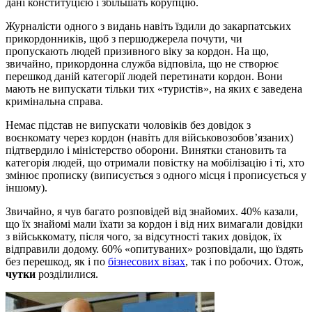
дані конституцією і збільшать корупцію.
Журналісти одного з видань навіть їздили до закарпатських
прикордонників, щоб з першоджерела почути, чи
пропускають людей призивного віку за кордон. На що,
звичайно, прикордонна служба відповіла, що не створює
перешкод даній категорії людей перетинати кордон. Вони
мають не випускати тільки тих «туристів», на яких є заведена
кримінальна справа.
Немає підстав не випускати чоловіків без довідок з
воєнкомату через кордон (навіть для військовозобов’язаних)
підтвердило і міністерство оборони. Винятки становить та
категорія людей, що отримали повістку на мобілізацію і ті, хто
змінює прописку (виписується з одного місця і прописується у
іншому).
Звичайно, я чув багато розповідей від знайомих. 40% казали,
що їх знайомі мали їхати за кордон і від них вимагали довідки
з військкомату, після чого, за відсутності таких довідок, їх
відправили додому. 60% «опитуваних» розповідали, що їздять
без перешкод, як і по
бізнесових візах
, так і по робочих. Отож,
чутки
розділилися.