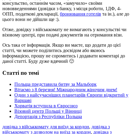
консульство, останнім часом, «замучило» своїми
нововведеннями (довідки з банку, з місця роботи, 1ДФ, 4-
ОПП, податкові декларації,
бронювання готелів
та ін.), але до
цього вони не дійшли ще :).
Отже, довідку з військкомату не вимагають у консульстві чи
візовому центрі, при подачі документів на отримання візи.
Ось така от інформація. Якщо ви маєте, що додати до цієї
статті, чи можете поділитись досвідом або якоюсь
інформацією, прошу не соромитись і додавати коментарі до
даної статті. Буду дуже вдячний 🙂
Статті по темі
Польща представила битву за Мальборк
Вітаємо з 8 березня! Міжнародним жіночим днем!
Один з найсучасніших планетаріїв Європи відкритий у
Варшаві
Хорватія вступила в Євросоюз
Візовий центр Польщі у Вінниці
Депортація з Республіки Польща
довідка з військкомату для виїзд за кордон
,
довідка з
військкомату з дозволом на виїзд за кордон
,
довідка з