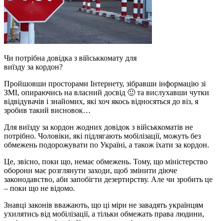
Чи потрібна довідка з військкомату для
виїзду за кордон?
Пройшовши просторами Інтернету, зібравши інформацію зі
ЗМІ, опираючись на власний досвід 🙂 та вислухавши чутки
відвідувачів і знайомих, які хоч якось відносяться до віз, я
зробив такий висновок…
Для виїзду за кордон жодних довідок з військкоматів не
потрібно. Чоловіки, які підлягають мобілізації, можуть без
обмежень подорожувати по Україні, а також їхати за кордон.
Це, звісно, поки що, немає обмежень. Тому, що міністерство
оборони має розглянути заходи, щоб змінити діюче
законодавство, аби запобігти дезертирству. Але чи зробить це
– поки що не відомо.
Знавці законів вважають, що ці міри не завадять українцям
ухилятись від мобілізації, а тільки обмежать права людини,