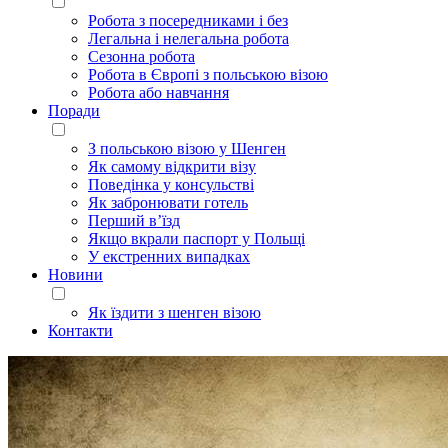
Робота з посередниками і без
Легальна і нелегальна робота
Сезонна робота
Робота в Європі з польською візою
Робота або навчання
Поради
З польською візою у Шенген
Як самому відкрити візу
Поведінка у консульстві
Як забронювати готель
Перший в’їзд
Якщо вкрали паспорт у Польщі
У екстренних випадках
Новини
Як їздити з шенген візою
Контакти