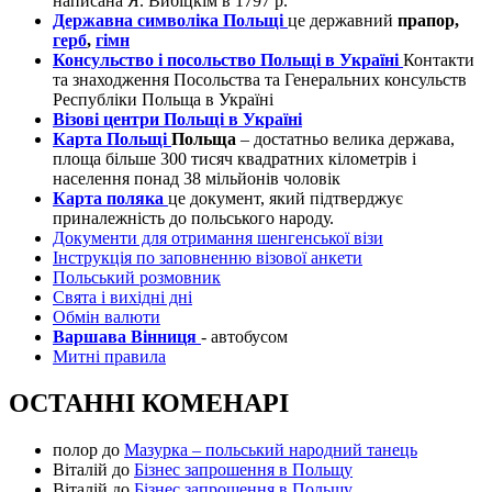
написана Я. Вибіцкім в 1797 р.
Державна символіка Польщі
це державний
прапор,
герб
,
гімн
Консульство і посольство Польщі в Україні
Контакти
та знаходження Посольства та Генеральних консульств
Республіки Польща в Україні
Візові центри Польщі в Україні
Карта Польщі
Польща
– достатньо велика держава,
площа більше 300 тисяч квадратних кілометрів і
населення понад 38 мільйонів чоловік
Карта поляка
це документ, який підтверджує
приналежність до польського народу.
Документи для отримання шенгенської візи
Інструкція по заповненню візової анкети
Польський розмовник
Свята і вихідні дні
Обмін валюти
Варшава Вінниця
- автобусом
Митні правила
ОСТАННІ КОМЕНАРІ
полор
до
Мазурка – польський народний танець
Віталій
до
Бізнес запрошення в Польщу
Віталій
до
Бізнес запрошення в Польщу