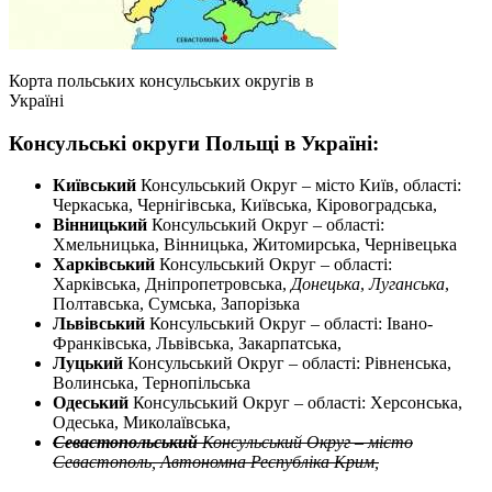
Корта польських консульських округів в
Україні
Консульські округи Польщі в Україні:
Київський
Консульський Округ – місто Київ, області:
Черкаська, Чернігівська, Київська, Кіровоградська,
Вінницький
Консульський Округ – області:
Хмельницька, Вінницька, Житомирська, Чернівецька
Харківський
Консульський Округ – області:
Харківська, Дніпропетровська,
Донецька
,
Луганська
,
Полтавська, Сумська, Запорізька
Львівський
Консульський Округ – області: Івано-
Франківська, Львівська, Закарпатська,
Луцький
Консульський Округ – області: Рівненська,
Волинська, Тернопільська
Одеський
Консульський Округ – області: Херсонська,
Одеська, Миколаївська,
Севастопольський
Консульський Округ – місто
Севастополь, Автономна Республіка Крим,