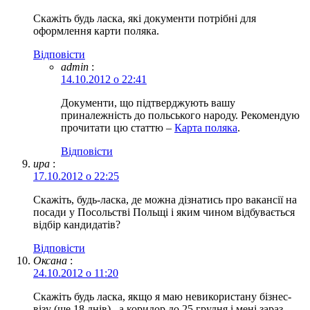
Скажіть будь ласка, які документи потрібні для
оформлення карти поляка.
Відповіcти
admin
:
14.10.2012 о 22:41
Документи, що підтверджують вашу
приналежність до польського народу. Рекомендую
прочитати цю статтю –
Карта поляка
.
Відповіcти
ира
:
17.10.2012 о 22:25
Скажіть, будь-ласка, де можна дізнатись про вакансії на
посади у Посольстві Польщі і яким чином відбувається
відбір кандидатів?
Відповіcти
Оксана
:
24.10.2012 о 11:20
Скажіть будь ласка, якщо я маю невикористану бізнес-
візу (ще 18 днів) , а коридор до 25 грудня і мені зараз