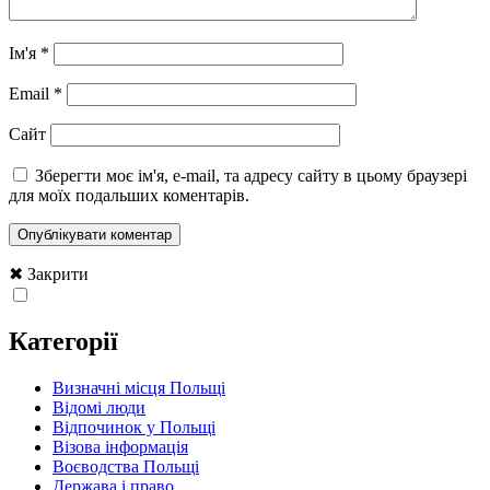
Ім'я
*
Email
*
Сайт
Зберегти моє ім'я, e-mail, та адресу сайту в цьому браузері
для моїх подальших коментарів.
✖ Закрити
Категорії
Визначні місця Польщі
Відомі люди
Відпочинок у Польщі
Візова інформація
Воєводства Польщі
Держава і право