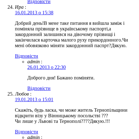
Відповіcти
Ира
:
16.01.2013 о 15:38
Добрий день!В мене таке питання я вийшла заміж і
поміняла прізвище в українському паспорті,а
закордонний залишився на дівочому прізвищі і
закінчилася карточка малого руху прикордонного.Чи
мені обовязково міняти закордонний паспрт?Дякую.
Відповіcти
admin
:
26.01.2013 о 22:30
Доброго дня! Бажано поміняти.
Відповіcти
Любов
:
19.01.2013 о 15:01
Скажіть, будь ласка, чи може житель Тернопільщини
відкрити візу у Вінницькому посольстві ???
Чи лише у Львові та Тернополі????Дякую.!!!
Відповіcти
admin
: