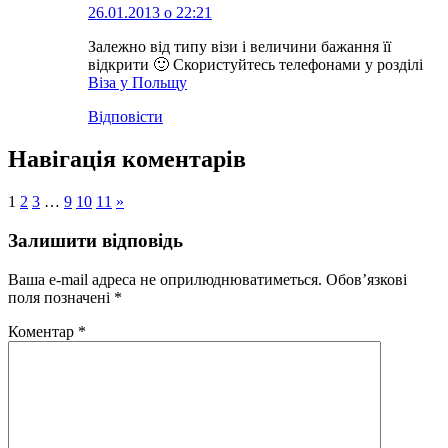
26.01.2013 о 22:21
Залежно від типу візи і величини бажання її
відкрити 🙂 Скористуйтесь телефонами у розділі
Віза у Польщу
Відповіcти
Навігація коментарів
1
2
3
…
9
10
11
»
Залишити відповідь
Ваша e-mail адреса не оприлюднюватиметься.
Обов’язкові
поля позначені
*
Коментар
*