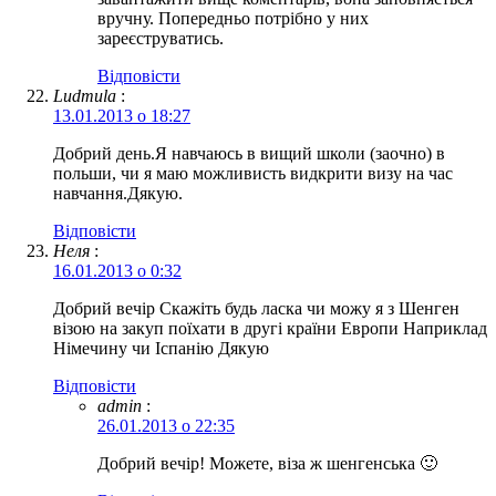
вручну. Попередньо потрібно у них
зареєструватись.
Відповіcти
Ludmula
:
13.01.2013 о 18:27
Добрий день.Я навчаюсь в вищий школи (заочно) в
польши, чи я маю можливисть видкрити визу на час
навчання.Дякую.
Відповіcти
Неля
:
16.01.2013 о 0:32
Добрий вечір Скажіть будь ласка чи можу я з Шенген
візою на закуп поїхати в другі країни Европи Наприклад
Німечину чи Іспанію Дякую
Відповіcти
admin
:
26.01.2013 о 22:35
Добрий вечір! Можете, віза ж шенгенська 🙂