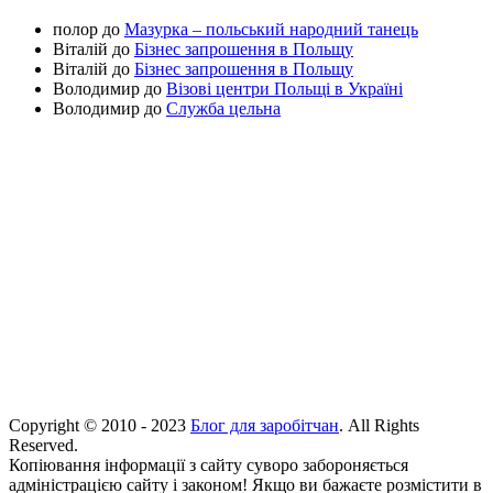
полор
до
Мазурка – польський народний танець
Віталій
до
Бізнес запрошення в Польщу
Віталій
до
Бізнес запрошення в Польщу
Володимир
до
Візові центри Польщі в Україні
Володимир
до
Служба цельна
Copyright © 2010 - 2023
Блог для заробітчан
. All Rights
Reserved.
Копіювання інформації з сайту суворо забороняється
адміністрацією сайту і законом! Якщо ви бажаєте розмістити в