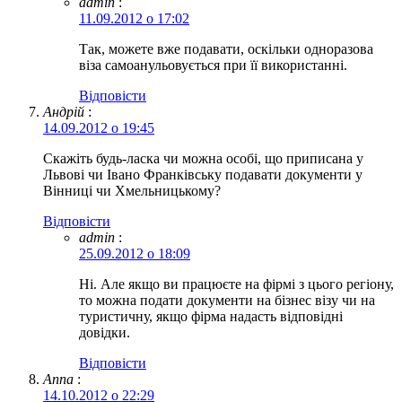
admin
:
11.09.2012 о 17:02
Так, можете вже подавати, оскільки одноразова
віза самоанульовується при її використанні.
Відповіcти
Андрій
:
14.09.2012 о 19:45
Скажіть будь-ласка чи можна особі, що приписана у
Львові чи Івано Франківську подавати документи у
Вінниці чи Хмельницькому?
Відповіcти
admin
:
25.09.2012 о 18:09
Ні. Але якщо ви працюєте на фірмі з цього регіону,
то можна подати документи на бізнес візу чи на
туристичну, якщо фірма надасть відповідні
довідки.
Відповіcти
Anna
:
14.10.2012 о 22:29