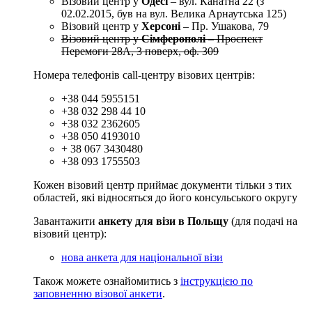
Візовий центр у
Одесі
– вул. Канатна 22 (з
02.02.2015, був на вул. Велика Арнаутська 125)
Візовий центр у
Херсоні
– Пр. Ушакова, 79
Візовий центр у
Сімферополі
– Проспект
Перемоги 28А, 3 поверх, оф. 309
Номера телефонів call-центру візових центрів:
+38 044 5955151
+38 032 298 44 10
+38 032 2362605
+38 050 4193010
+ 38 067 3430480
+38 093 1755503
Кожен візовий центр приймає документи тільки з тих
областей, які відносяться до його консульського округу
Завантажити
анкету для візи в Польщу
(для подачі на
візовий центр):
нова анкета для національної візи
Також можете ознайомитись з
інструкцією по
заповненню візової анкети
.