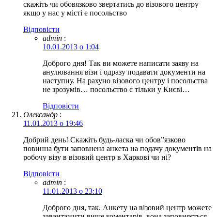
скажіть чи обовязково звертатись до візового центру
якщо у нас у місті е посольство
Відповіcти
admin
:
10.01.2013 о 1:04
Доброго дня! Так ви можете написати заяву на
анулювання візи і одразу подавати документи на
наступну. На рахуно візового центру і посольства
не зрозумів… посольство є тільки у Києві…
Відповіcти
Олександр
:
11.01.2013 о 19:46
Добрий день! Скажіть будь-ласка чи обов”язково
повинна бути заповнена анкета на подачу документів на
робочу візу в візовий центр в Харкові чи ні?
Відповіcти
admin
:
11.01.2013 о 23:10
Доброго дня, так. Анкету на візовий центр можете
завантажити вище коментарів, вона заповняється