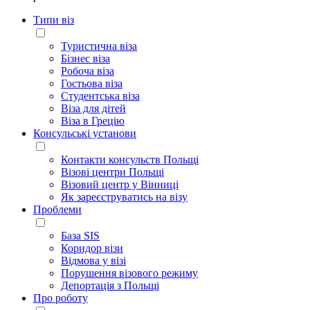
Типи віз
Туристична віза
Бізнес віза
Робоча віза
Гостьова віза
Студентська віза
Віза для дітей
Віза в Грецію
Консульські установи
Контакти консульств Польщі
Візові центри Польщі
Візовий центр у Вінниці
Як зареєструватись на візу
Проблеми
База SIS
Коридор візи
Відмова у візі
Порушення візового режиму
Депортація з Польщі
Про роботу