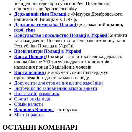
знайдені на території сучасної Речі Посполитої,
відносяться до бронзового віку.
Державний гімн Польщі
є «Мазурка Домбровського,
написана Я. Вибіцкім в 1797 р.
Державна символіка Польщі
це державний
прапор,
герб
,
гімн
Консульство і посольство Польщі в Україні
Контакти
та знаходження Посольства та Генеральних консульств
Республіки Польща в Україні
Візові центри Польщі в Україні
Карта Польщі
Польща
– достатньо велика держава,
площа більше 300 тисяч квадратних кілометрів і
населення понад 38 мільйонів чоловік
Карта поляка
це документ, який підтверджує
приналежність до польського народу.
Документи для отримання шенгенської візи
Інструкція по заповненню візової анкети
Польський розмовник
Свята і вихідні дні
Обмін валюти
Варшава Вінниця
- автобусом
Митні правила
ОСТАННІ КОМЕНАРІ