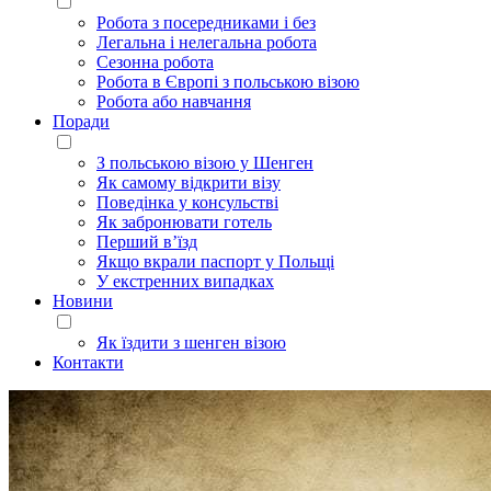
Робота з посередниками і без
Легальна і нелегальна робота
Сезонна робота
Робота в Європі з польською візою
Робота або навчання
Поради
З польською візою у Шенген
Як самому відкрити візу
Поведінка у консульстві
Як забронювати готель
Перший в’їзд
Якщо вкрали паспорт у Польщі
У екстренних випадках
Новини
Як їздити з шенген візою
Контакти