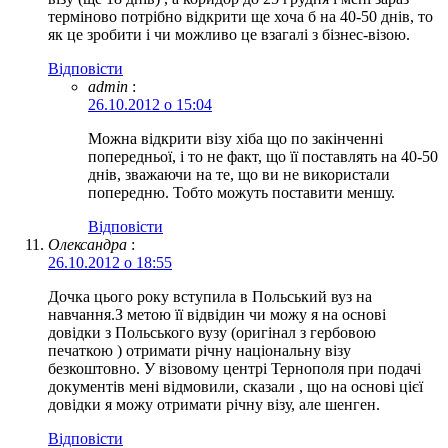
терміново потрібно відкрити ще хоча б на 40-50 днів, то
як це зробити і чи можливо це взагалі з бізнес-візою.
Відповіcти
admin
:
26.10.2012 о 15:04
Можна відкрити візу хіба що по закінченні
попередньої, і то не факт, що її поставлять на 40-50
днів, зважаючи на те, що ви не використали
попередню. Тобто можуть поставити меншу.
Відповіcти
Олександра
:
26.10.2012 о 18:55
Дочка цього року вступила в Польський вуз на
навчання.З метою її відвідин чи можу я на основі
довідки з Польського вузу (оригінал з гербовою
печаткою ) отримати річну національну візу
безкоштовно. У візовому центрі Тернополя при подачі
документів мені відмовили, сказали , що на основі цієї
довідки я можу отримати річну візу, але шенген.
Відповіcти