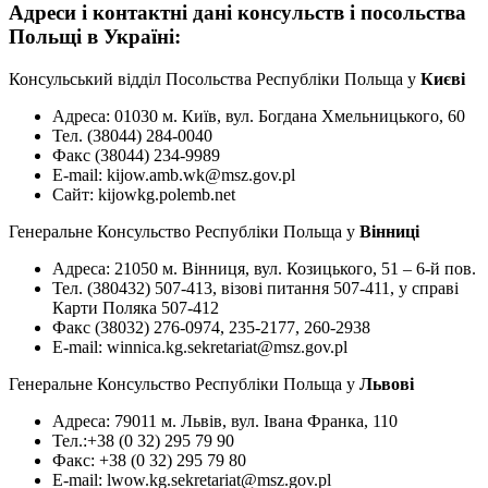
Адреси і контактні дані консульств і посольства
Польщі в Україні:
Консульський відділ Посольства Республіки Польща у
Києві
Адреса: 01030 м. Київ, вул. Богдана Хмельницького, 60
Тел. (38044) 284-0040
Факс (38044) 234-9989
E-mail:
kijow.amb.wk@msz.gov.pl
Сайт: kijowkg.polemb.net
Генеральне Консульство Республіки Польща у
Вінниці
Адреса: 21050 м. Вінниця, вул. Козицького, 51 – 6-й пов.
Тел. (380432) 507-413, візові питання 507-411, у справі
Карти Поляка 507-412
Факс (38032) 276-0974, 235-2177, 260-2938
E-mail:
winnica.kg.sekretariat@msz.gov.pl
Генеральне Консульство Республіки Польща у
Львові
Адреса: 79011 м. Львів, вул. Івана Франка, 110
Тел.:+38 (0 32) 295 79 90
Факс: +38 (0 32) 295 79 80
E-mail:
lwow.kg.sekretariat@msz.gov.pl