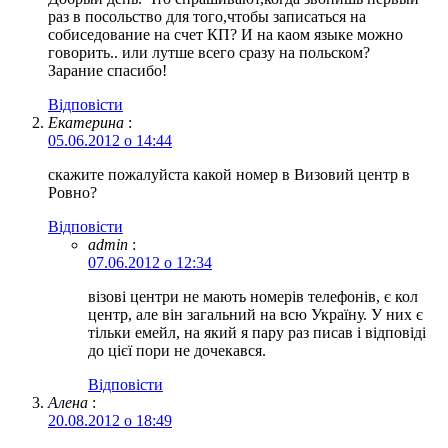
раз в посольство для того,чтобы записаться на
собиседование на счет КП? И на каом языке можно
говорить.. или лутше всего сразу на польском?
Зарание спасибо!
Відповіcти
Екатерина
:
05.06.2012 о 14:44
скажите пожалуйста какой номер в Визовий центр в
Ровно?
Відповіcти
admin
:
07.06.2012 о 12:34
візові центри не мають номерів телефонів, є кол
центр, але він загальний на всю Україну. У них є
тільки емейл, на який я пару раз писав і відповіді
до цієї пори не дочекався.
Відповіcти
Алена
:
20.08.2012 о 18:49