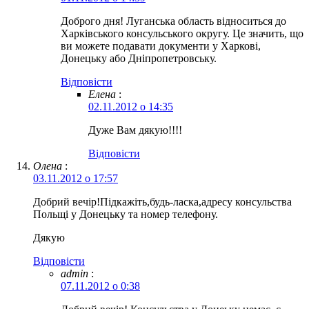
Доброго дня! Луганська область відноситься до
Харківського консульського округу. Це значить, що
ви можете подавати документи у Харкові,
Донецьку або Дніпропетровську.
Відповіcти
Елена
:
02.11.2012 о 14:35
Дуже Вам дякую!!!!
Відповіcти
Олена
:
03.11.2012 о 17:57
Добрий вечір!Підкажіть,будь-ласка,адресу консульства
Польщі у Донецьку та номер телефону.
Дякую
Відповіcти
admin
:
07.11.2012 о 0:38