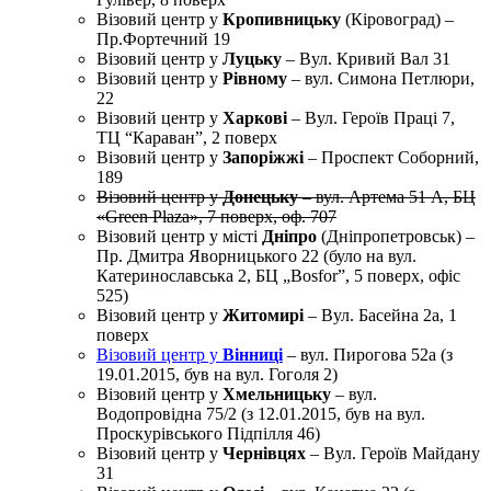
Візовий центр у
Кропивницьку
(Кіровоград) –
Пр.Фортечний 19
Візовий центр у
Луцьку
– Вул. Кривий Вал 31
Візовий центр у
Рівному
– вул. Симона Петлюри,
22
Візовий центр у
Харкові
– Вул. Героїв Праці 7,
ТЦ “Караван”, 2 поверх
Візовий центр у
Запоріжжі
– Проспект Соборний,
189
Візовий центр у
Донецьку
– вул. Артема 51 А, БЦ
«Green Plaza», 7 поверх, оф. 707
Візовий центр у місті
Дніпро
(Дніпропетровськ) –
Пр. Дмитра Яворницького 22 (було на вул.
Катеринославська 2, БЦ „Bosfor”, 5 поверх, офіс
525)
Візовий центр у
Житомирі
– Вул. Басейна 2a, 1
поверх
Візовий центр у
Вінниці
– вул. Пирогова 52а (з
19.01.2015, був на вул. Гоголя 2)
Візовий центр у
Хмельницьку
– вул.
Водопровідна 75/2 (з 12.01.2015, був на вул.
Проскурівського Підпілля 46)
Візовий центр у
Чернівцях
– Вул. Героїв Майдану
31