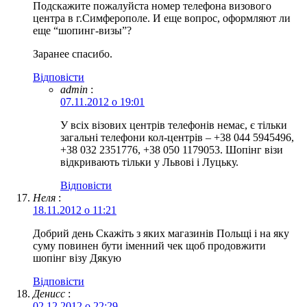
Подскажите пожалуйста номер телефона визового
центра в г.Симферополе. И еще вопрос, оформляют ли
еще “шопинг-визы”?
Заранее спасибо.
Відповіcти
admin
:
07.11.2012 о 19:01
У всіх візових центрів телефонів немає, є тільки
загальні телефони кол-центрів – +38 044 5945496,
+38 032 2351776, +38 050 1179053. Шопінг візи
відкривають тільки у Львові і Луцьку.
Відповіcти
Неля
:
18.11.2012 о 11:21
Добрий день Скажіть з яких магазинів Польщі і на яку
суму повинен бути іменний чек щоб продовжити
шопінг візу Дякую
Відповіcти
Денисс
:
02.12.2012 о 22:29