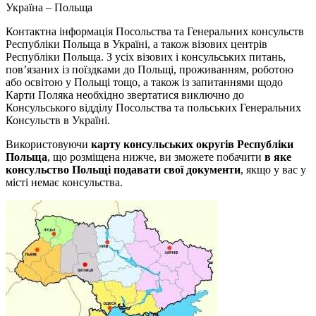
Україна – Польща
Контактна інформація Посольства та Генеральних консульств
Республіки Польща в Україні, а також візових центрів
Республіки Польща. З усіх візових і консульських питань,
пов’язаних iз поїздками до Польщі, проживанням, роботою
або освітою у Польщі тощо, а також із запитаннями щодо
Карти Поляка необхідно звертатися виключно до
Консульського відділу Посольства та польських Генеральних
Консульств в Україні.
Використовуючи
карту консульських округів Республіки
Польща
, що розміщена нижче, ви зможете побачити
в яке
консульство Польщі подавати свої документи
, якщо у вас у
місті немає консульства.