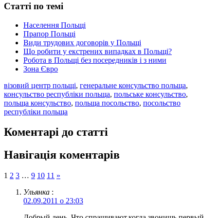
Статті по темі
Населення Польщі
Прапор Польщі
Види трудових договорів у Польщі
Що робити у екстрених випадках в Польщі?
Робота в Польщі без посередників і з ними
Зона Євро
візовий центр польщі
,
генеральне консульство польща
,
консульство республіки польща
,
польське консульство
,
польща консульство
,
польща посольство
,
посольство
республіки польща
Коментарі до статті
Навігація коментарів
1
2
3
…
9
10
11
»
Ульянка
:
02.09.2011 о 23:03
Добрый день. Что спрашивают,когда звонишь первый