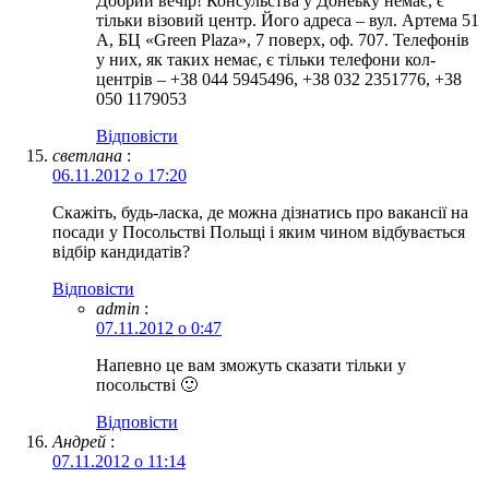
Добрий вечір! Консульства у Донеьку немає, є
тільки візовий центр. Його адреса – вул. Артема 51
А, БЦ «Green Plaza», 7 поверх, оф. 707. Телефонів
у них, як таких немає, є тільки телефони кол-
центрів – +38 044 5945496, +38 032 2351776, +38
050 1179053
Відповіcти
светлана
:
06.11.2012 о 17:20
Скажіть, будь-ласка, де можна дізнатись про вакансії на
посади у Посольстві Польщі і яким чином відбувається
відбір кандидатів?
Відповіcти
admin
:
07.11.2012 о 0:47
Напевно це вам зможуть сказати тільки у
посольстві 🙂
Відповіcти
Андрей
:
07.11.2012 о 11:14