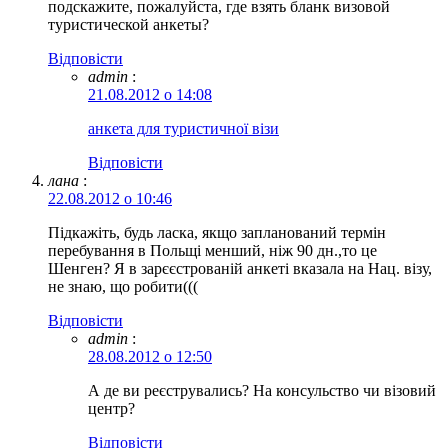
подскажите, пожалуйста, где взять бланк визовой
туристической анкеты?
Відповіcти
admin
:
21.08.2012 о 14:08
анкета для туристичної візи
Відповіcти
лана
:
22.08.2012 о 10:46
Підкажіть, будь ласка, якщо запланований термін
перебування в Польщі менший, ніж 90 дн.,то це
Шенген? Я в зарєєстрованій анкеті вказала на Нац. візу,
не знаю, що робити(((
Відповіcти
admin
:
28.08.2012 о 12:50
А де ви реєструвались? На консульство чи візовий
центр?
Відповіcти