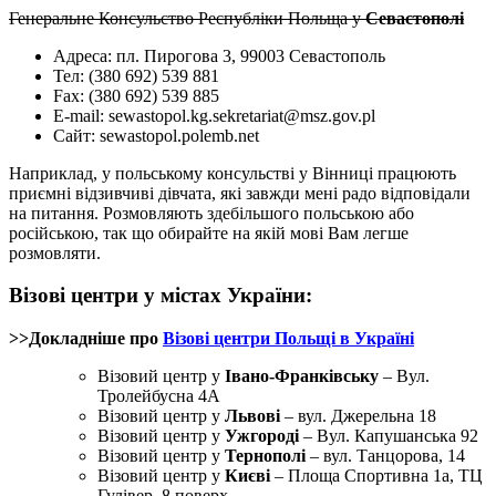
Генеральне Консульство Республіки Польща у
Севастополі
Адреса: пл. Пирогова 3, 99003 Севастополь
Teл: (380 692) 539 881
Fax: (380 692) 539 885
E-mail:
sewastopol.kg.sekretariat@msz.gov.pl
Сайт: sewastopol.polemb.net
Наприклад, у польському консульстві у Вінниці працюють
приємні відзивчиві дівчата, які завжди мені радо відповідали
на питання. Розмовляють здебільшого польською або
російською, так що обирайте на якій мові Вам легше
розмовляти.
Візові центри у містах України:
>>Докладніше про
Візові центри Польщі в Україні
Візовий центр у
Івано-Франківську
– Вул.
Тролейбусна 4A
Візовий центр у
Львові
– вул. Джерельна 18
Візовий центр у
Ужгороді
– Вул. Капушанська 92
Візовий центр у
Тернополі
– вул. Танцорова, 14
Візовий центр у
Києві
– Площа Спортивна 1а, ТЦ
Гулівер, 8 поверх