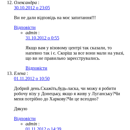
Олександра
:
30.10.2012 о 23:05
Ви не дали відповідь на моє запитання!!!
Відповіcти
admin
:
31.10.2012 о 0:55
Якщо вам у візовому центрі так сказали, то
напевно так і є. Скоріш за все вони мали на увазі,
що ви не правильно зареєструвались.
Відповіcти
Елена
:
01.11.2012 о 10:50
Добрий день.Скажіть,будь-ласка, чи можу я робити
робочу візу у Донецьку, якщо я живу у Луганську?Чи
меня потрібно до Харкову?Чи це всеодно?
Дякую
Відповіcти
admin
:
01.11.2012 о 14:39