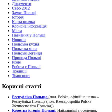
Документи
Євро 2012
Замки Польщі
Історія
Карта поляка
Корисна інформація
Міста
Навчання у Польщі
Новини
Польська кухня
Польська мова
Польські легенди
Природа Польщі
Різне
Робота у Польщі
Традиції
Транспорт
Корисні статті
Республіка Польща
(пол. Polska, офіційна назва –
Республіка Польща (пол. Rzeczpospolita Polska
Жечпосполіта Польска))
Коротка історія Польщі
.
Найдавніші поселення,