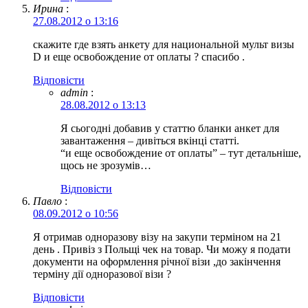
Ирина
:
27.08.2012 о 13:16
скажите где взять анкету для национальной мульт визы
D и еще освобождение от оплаты ? спасибо .
Відповіcти
admin
:
28.08.2012 о 13:13
Я сьогодні добавив у статтю бланки анкет для
завантаження – дивіться вкінці статті.
“и еще освобождение от оплаты” – тут детальніше,
щось не зрозумів…
Відповіcти
Павло
:
08.09.2012 о 10:56
Я отримав одноразову візу на закупи терміном на 21
день . Привіз з Польщі чек на товар. Чи можу я подати
документи на оформлення річної візи ,до закінчення
терміну дії одноразової візи ?
Відповіcти