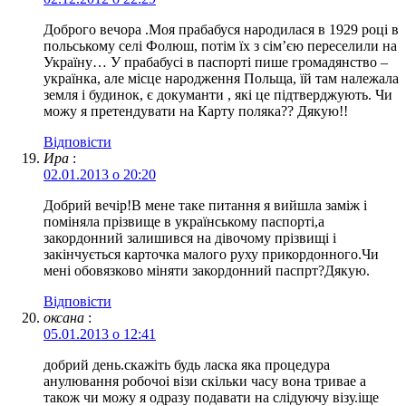
Доброго вечора .Моя прабабуся народилася в 1929 році в
польському селі Фолюш, потім їх з сім’єю переселили на
Україну… У прабабусі в паспорті пише громадянство –
українка, але місце народження Польща, їй там належала
земля і будинок, є докуманти , які це підтверджують. Чи
можу я претендувати на Карту поляка?? Дякую!!
Відповіcти
Ира
:
02.01.2013 о 20:20
Добрий вечір!В мене таке питання я вийшла заміж і
поміняла прізвище в українському паспорті,а
закордонний залишився на дівочому прізвищі і
закінчується карточка малого руху прикордонного.Чи
мені обовязково міняти закордонний паспрт?Дякую.
Відповіcти
оксана
:
05.01.2013 о 12:41
добрий день.скажіть будь ласка яка процедура
анулювання робочоі візи скільки часу вона тривае а
також чи можу я одразу подавати на слідуючу візу.іще