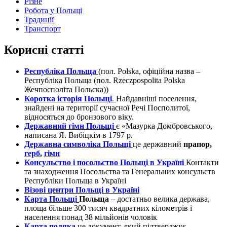
Різне
Робота у Польщі
Традиції
Транспорт
Корисні статті
Республіка Польща
(пол. Polska, офіційна назва –
Республіка Польща (пол. Rzeczpospolita Polska
Жечпосполіта Польска))
Коротка історія Польщі
.
Найдавніші поселення,
знайдені на території сучасної Речі Посполитої,
відносяться до бронзового віку.
Державний гімн Польщі
є «Мазурка Домбровського,
написана Я. Вибіцкім в 1797 р.
Державна символіка Польщі
це державний
прапор,
герб
,
гімн
Консульство і посольство Польщі в Україні
Контакти
та знаходження Посольства та Генеральних консульств
Республіки Польща в Україні
Візові центри Польщі в Україні
Карта Польщі
Польща
– достатньо велика держава,
площа більше 300 тисяч квадратних кілометрів і
населення понад 38 мільйонів чоловік
Карта поляка
це документ, який підтверджує