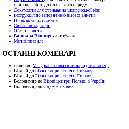
приналежність до польського народу.
Документи для отримання шенгенської візи
Інструкція по заповненню візової анкети
Польський розмовник
Свята і вихідні дні
Обмін валюти
Варшава Вінниця
- автобусом
Митні правила
ОСТАННІ КОМЕНАРІ
полор
до
Мазурка – польський народний танець
Віталій
до
Бізнес запрошення в Польщу
Віталій
до
Бізнес запрошення в Польщу
Володимир
до
Візові центри Польщі в Україні
Володимир
до
Служба цельна