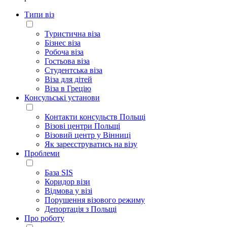
Типи віз
Туристична віза
Бізнес віза
Робоча віза
Гостьова віза
Студентська віза
Віза для дітей
Віза в Грецію
Консульські установи
Контакти консульств Польщі
Візові центри Польщі
Візовий центр у Вінниці
Як зареєструватись на візу
Проблеми
База SIS
Коридор візи
Відмова у візі
Порушення візового режиму
Депортація з Польщі
Про роботу