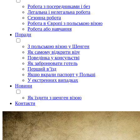
Робота з посередниками і без
Легальна і нелегальна робота
Сезонна робота
Робота в Європі з польською візою
Робота або навчання
Поради
З польською візою у Шенген
Як самому відкрити візу
Поведінка у консульстві
Як забронювати готель
Перший в’їзд
Якщо вкрали паспорт у Польщі
У екстренних випадках
Новини
Як їздити з шенген візою
Контакти