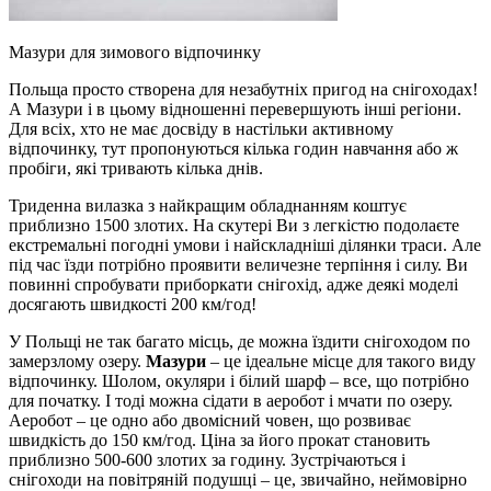
Мазури для зимового відпочинку
Польща просто створена для незабутніх пригод на снігоходах!
А Мазури і в цьому відношенні перевершують інші регіони.
Для всіх, хто не має досвіду в настільки активному
відпочинку, тут пропонуються кілька годин навчання або ж
пробіги, які тривають кілька днів.
Триденна вилазка з найкращим обладнанням коштує
приблизно 1500 злотих. На скутері Ви з легкістю подолаєте
екстремальні погодні умови і найскладніші ділянки траси. Але
під час їзди потрібно проявити величезне терпіння і силу. Ви
повинні спробувати приборкати снігохід, адже деякі моделі
досягають швидкості 200 км/год!
У Польщі не так багато місць, де можна їздити снігоходом по
замерзлому озеру.
Мазури
– це ідеальне місце для такого виду
відпочинку. Шолом, окуляри і білий шарф – все, що потрібно
для початку. І тоді можна сідати в аеробот і мчати по озеру.
Аеробот – це одно або двомісний човен, що розвиває
швидкість до 150 км/год. Ціна за його прокат становить
приблизно 500-600 злотих за годину. Зустрічаються і
снігоходи на повітряній подушці – це, звичайно, неймовірно