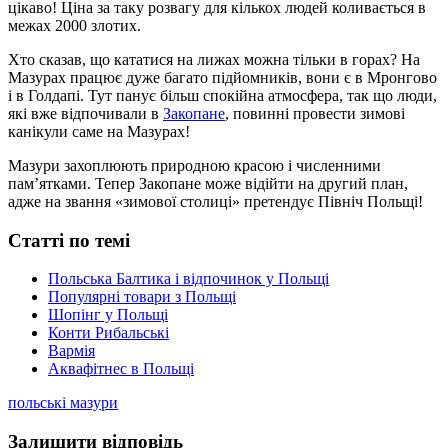
цікаво! Ціна за таку розвагу для кількох людей коливається в
межах 2000 злотих.
Хто сказав, що кататися на лижах можна тільки в горах? На
Мазурах працює дуже багато підйомників, вони є в Мронгово
і в Голдапі. Тут панує більш спокійна атмосфера, так що люди,
які вже відпочивали в
Закопане
, повинні провести зимові
канікули саме на Мазурах!
Мазури захоплюють природною красою і численними
пам’ятками. Тепер Закопане може відійти на другий план,
адже на звання «зимової столиці» претендує Північ Польщі!
Статті по темі
Польська Балтика і відпочинок у Польщі
Популярні товари з Польщі
Шопінг у Польщі
Конти Рибальські
Вармія
Аквафітнес в Польщі
польські мазури
Залишити відповідь