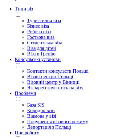
Типи віз
Туристична віза
Бізнес віза
Робоча віза
Гостьова віза
Студентська віза
Віза для дітей
Віза в Грецію
Консульські установи
Контакти консульств Польщі
Візові центри Польщі
Візовий центр у Вінниці
Як зареєструватись на візу
Проблеми
База SIS
Коридор візи
Відмова у візі
Порушення візового режиму
Депортація з Польщі
Про роботу