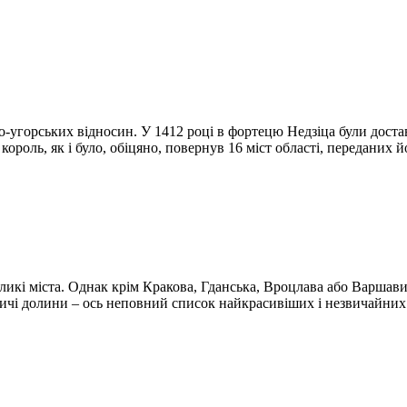
угорських відносин. У 1412 році в фортецю Недзіца були достав
роль, як і було, обіцяно, повернув 16 міст області, переданих й
ликі міста. Однак крім Кракова, Гданська, Вроцлава або Варшави
вничі долини – ось неповний список найкрасивіших і незвичайних