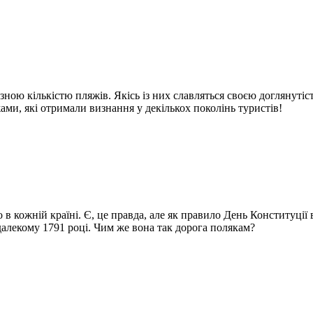
ою кількістю пляжів. Якісь із них славляться своєю доглянутіст
ми, які отримали визнання у декількох поколінь туристів!
 в кожній країні. Є, це правда, але як правило День Конституці
далекому 1791 році. Чим же вона так дорога полякам?