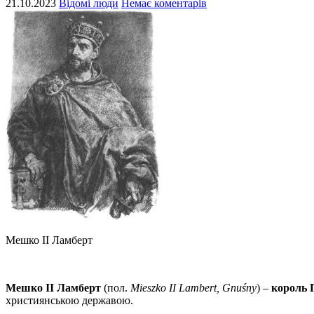
21.10.2023
Відомі люди
Немає коментарів
Мешко II Ламберт
Мешко II Ламберт
(пол.
Mieszko II Lambert, Gnuśny
) –
король 
християнською державою.