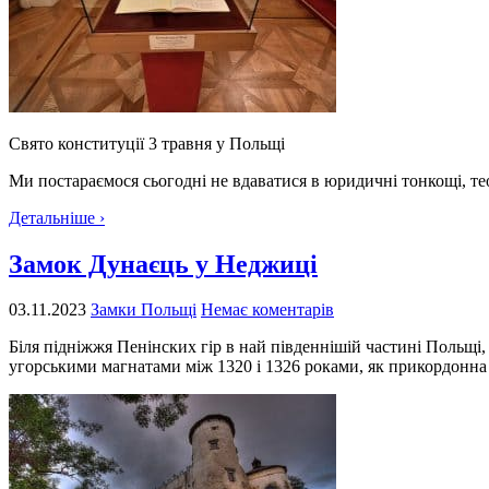
Свято конституції 3 травня у Польщі
Ми постараємося сьогодні не вдаватися в юридичні тонкощі, те
Детальніше ›
Замок Дунаєць у Неджиці
03.11.2023
Замки Польщі
Немає коментарів
Біля підніжжя Пенінских гір в най південнішій частині Польщі
угорськими магнатами між 1320 і 1326 роками, як прикордонна ф