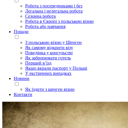
Робота з посередниками і без
Легальна і нелегальна робота
Сезонна робота
Робота в Європі з польською візою
Робота або навчання
Поради
З польською візою у Шенген
Як самому відкрити візу
Поведінка у консульстві
Як забронювати готель
Перший в’їзд
Якщо вкрали паспорт у Польщі
У екстренних випадках
Новини
Як їздити з шенген візою
Контакти