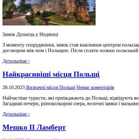
Замок Дунаєць у Неджиці
З моменту спорудження, замок став важливим центром польсько-
договором між ним і Польщею. Після сплати позики польський ко
Детальніше ›
Найкрасивіші місця Польщі
28.10.2023
Визначні місця Польщі
Немає коментарів
Найчастіше туристи, які приїжджають до Польщі, відвідують ве
Загадкові печери, різнокольорові озера, величні замки і мальо
Детальніше ›
Мешко II Ламберт