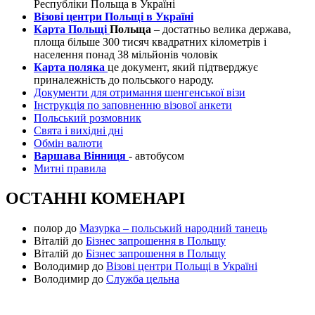
Республіки Польща в Україні
Візові центри Польщі в Україні
Карта Польщі
Польща
– достатньо велика держава,
площа більше 300 тисяч квадратних кілометрів і
населення понад 38 мільйонів чоловік
Карта поляка
це документ, який підтверджує
приналежність до польського народу.
Документи для отримання шенгенської візи
Інструкція по заповненню візової анкети
Польський розмовник
Свята і вихідні дні
Обмін валюти
Варшава Вінниця
- автобусом
Митні правила
ОСТАННІ КОМЕНАРІ
полор
до
Мазурка – польський народний танець
Віталій
до
Бізнес запрошення в Польщу
Віталій
до
Бізнес запрошення в Польщу
Володимир
до
Візові центри Польщі в Україні
Володимир
до
Служба цельна