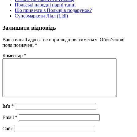
Польські народні парні танці
Що привезти з Польщі в подарунок?
Супермаркети Лідл (Lidl)
Залишити відповідь
Ваша e-mail адреса не оприлюднюватиметься.
Обов’язкові
поля позначені
*
Коментар
*
Ім'я
*
Email
*
Сайт