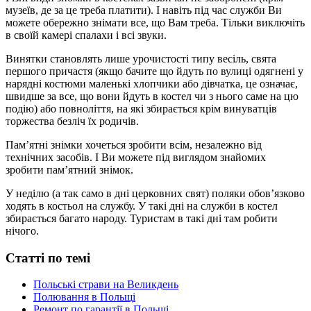
музеїв, де за це треба платити). І навіть під час служби Ви
можете обережно знімати все, що Вам треба. Тільки виключіть
в своїй камері спалахи і всі звуки.
Винятки становлять лише урочистості типу весіль, свята
першого причастя (якщо бачите що йдуть по вулиці одягнені у
нарядні костюми маленькі хлопчики або дівчатка, це означає,
швидше за все, що вони йдуть в костел чи з нього саме на цю
подію) або повноліття, на які збирається крім винуватців
торжества безліч їх родичів.
Пам’ятні знімки хочеться зробити всім, незалежно від
технічних засобів. І Ви можете під виглядом знайомих
зробити пам’ятний знімок.
У неділю (а так само в дні церковних свят) поляки обов’язково
ходять в костьол на службу. У такі дні на служби в костел
збирається багато народу. Туристам в такі дні там робити
нічого.
Статті по темі
Польські страви на Великдень
Полювання в Польщі
Ремонт по гарантії в Польщі