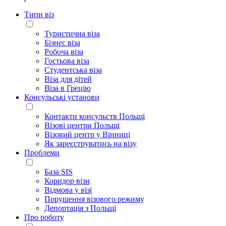
Типи віз
Туристична віза
Бізнес віза
Робоча віза
Гостьова віза
Студентська віза
Віза для дітей
Віза в Грецію
Консульські установи
Контакти консульств Польщі
Візові центри Польщі
Візовий центр у Вінниці
Як зареєструватись на візу
Проблеми
База SIS
Коридор візи
Відмова у візі
Порушення візового режиму
Депортація з Польщі
Про роботу