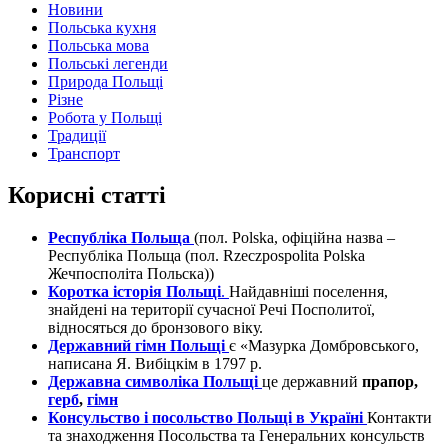
Новини
Польська кухня
Польська мова
Польські легенди
Природа Польщі
Різне
Робота у Польщі
Традиції
Транспорт
Корисні статті
Республіка Польща
(пол. Polska, офіційна назва –
Республіка Польща (пол. Rzeczpospolita Polska
Жечпосполіта Польска))
Коротка історія Польщі
.
Найдавніші поселення,
знайдені на території сучасної Речі Посполитої,
відносяться до бронзового віку.
Державний гімн Польщі
є «Мазурка Домбровського,
написана Я. Вибіцкім в 1797 р.
Державна символіка Польщі
це державний
прапор,
герб
,
гімн
Консульство і посольство Польщі в Україні
Контакти
та знаходження Посольства та Генеральних консульств