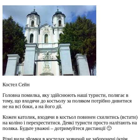
Костел Сейн
Головна помилка, яку здійснюють наші туристи, полягає в
тому, що входячи до костьолу за поляком потрібно дивитися
не на всі боки, а на його дії.
Кожен католик, входячи в костьол повинен схилитись (встати)
на коліно і перехреститися. Деякі туристи просто налітають на
поляка. Будьте уважні – дотримуйтеся дистанції 🙂
Різні види зйомки в костелах зазвичай не заборонені (крім