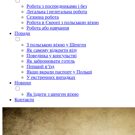
Робота з посередниками і без
Легальна і нелегальна робота
Сезонна робота
Робота в Європі з польською візою
Робота або навчання
Поради
З польською візою у Шенген
Як самому відкрити візу
Поведінка у консульстві
Як забронювати готель
Перший в’їзд
Якщо вкрали паспорт у Польщі
У екстренних випадках
Новини
Як їздити з шенген візою
Контакти