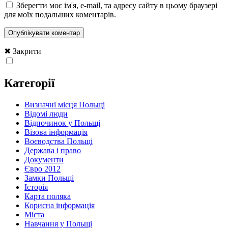
Зберегти моє ім'я, e-mail, та адресу сайту в цьому браузері
для моїх подальших коментарів.
✖ Закрити
Категорії
Визначні місця Польщі
Відомі люди
Відпочинок у Польщі
Візова інформація
Воєводства Польщі
Держава і право
Документи
Євро 2012
Замки Польщі
Історія
Карта поляка
Корисна інформація
Міста
Навчання у Польщі