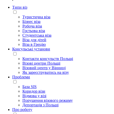
Типи віз
Туристична віза
Бізнес віза
Робоча віза
Гостьова віза
Студентська віза
Віза для дітей
Віза в Грецію
Консульські установи
Контакти консульств Польщі
Візові центри Польщі
Візовий центр у Вінниці
Як зареєструватись на візу
Проблеми
База SIS
Коридор візи
Відмова у візі
Порушення візового режиму
Депортація з Польщі
Про роботу