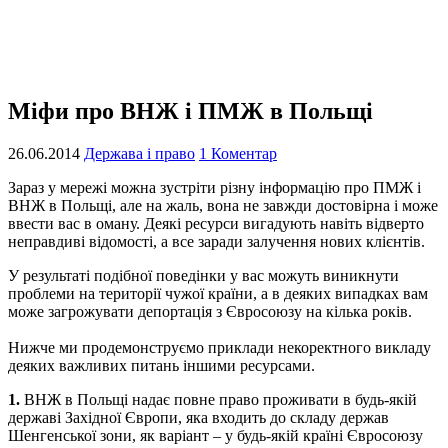
Міфи про ВНЖ і ПМЖ в Польщі
26.06.2014
Держава і право
1 Коментар
Зараз у мережі можна зустріти різну інформацію про ПМЖ і
ВНЖ в Польщі, але на жаль, вона не завжди достовірна і може
ввести вас в оману. Деякі ресурси вигадують навіть відверто
неправдиві відомості, а все заради залучення нових клієнтів.
У результаті подібної поведінки у вас можуть виникнути
проблеми на території чужої країни, а в деяких випадках вам
може загрожувати депортація з Євросоюзу на кілька років.
Нижче ми продемонструємо приклади некоректного викладу
деяких важливих питань іншими ресурсами.
1.
ВНЖ в Польщі надає повне право проживати в будь-якій
державі Західної Європи, яка входить до складу держав
Шенгенської зони, як варіант – у будь-якій країні Євросоюзу