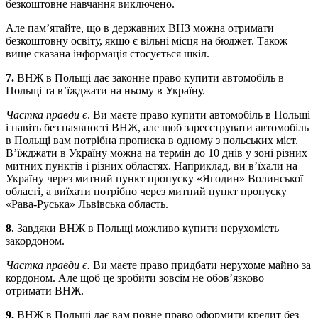
безкоштовне навчання виключено.
Але пам’ятайте, що в державних ВНЗ можна отримати
безкоштовну освіту, якщо є вільні місця на бюджет. Також
вище сказана інформація стосується шкіл.
7.
ВНЖ в Польщі дає законне право купити автомобіль в
Польщі та в’їжджати на ньому в Україну.
Частка правди є
. Ви маєте право купити автомобіль в Польщі
і навіть без наявності ВНЖ, але щоб зареєструвати автомобіль
в Польщі вам потрібна прописка в одному з польських міст.
В’їжджати в Україну можна на термін до 10 днів у зоні різних
митних пунктів і різних областях. Наприклад, ви в’їхали на
Україну через митний пункт пропуску «Ягодин» Волинської
області, а виїхати потрібно через митний пункт пропуску
«Рава-Руська» Львівська область.
8.
Завдяки ВНЖ в Польщі можливо купити нерухомість
закордоном.
Частка правди є.
Ви маєте право придбати нерухоме майно за
кордоном. Але щоб це зробити зовсім не обов’язково
отримати ВНЖ.
9.
ВНЖ в Польщі дає вам повне право оформити кредит без