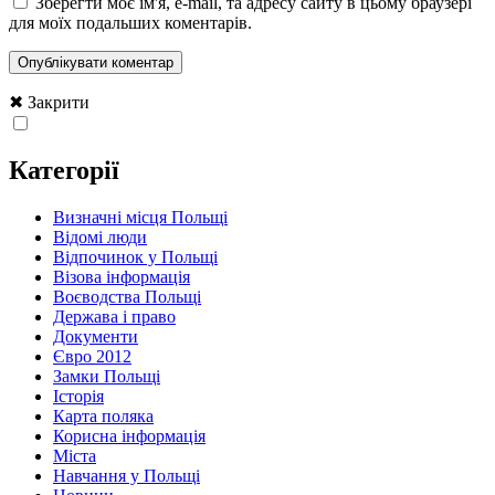
Зберегти моє ім'я, e-mail, та адресу сайту в цьому браузері
для моїх подальших коментарів.
✖ Закрити
Категорії
Визначні місця Польщі
Відомі люди
Відпочинок у Польщі
Візова інформація
Воєводства Польщі
Держава і право
Документи
Євро 2012
Замки Польщі
Історія
Карта поляка
Корисна інформація
Міста
Навчання у Польщі