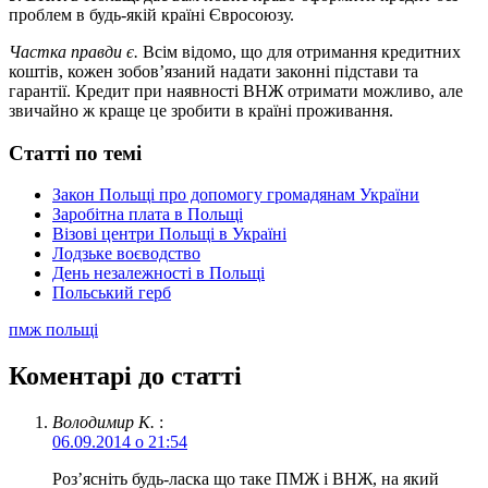
проблем в будь-якій країні Євросоюзу.
Частка правди є.
Всім відомо, що для отримання кредитних
коштів, кожен зобов’язаний надати законні підстави та
гарантії. Кредит при наявності ВНЖ отримати можливо, але
звичайно ж краще це зробити в країні проживання.
Статті по темі
Закон Польщі про допомогу громадянам України
Заробітна плата в Польщі
Візові центри Польщі в Україні
Лодзьке воєводство
День незалежності в Польщі
Польський герб
пмж польщі
Коментарі до статті
Володимир К.
:
06.09.2014 о 21:54
Роз’ясніть будь-ласка що таке ПМЖ і ВНЖ, на який