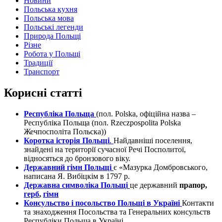
Новини
Польська кухня
Польська мова
Польські легенди
Природа Польщі
Різне
Робота у Польщі
Традиції
Транспорт
Корисні статті
Республіка Польща
(пол. Polska, офіційна назва –
Республіка Польща (пол. Rzeczpospolita Polska
Жечпосполіта Польска))
Коротка історія Польщі
.
Найдавніші поселення,
знайдені на території сучасної Речі Посполитої,
відносяться до бронзового віку.
Державний гімн Польщі
є «Мазурка Домбровського,
написана Я. Вибіцкім в 1797 р.
Державна символіка Польщі
це державний
прапор,
герб
,
гімн
Консульство і посольство Польщі в Україні
Контакти
та знаходження Посольства та Генеральних консульств
Республіки Польща в Україні