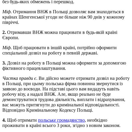
без будь-яких обмежень і перешкод.
Міф
. Отримання ВНЖ в Польщі дозволяє вам знаходиться в
країнах Шенгенської угоди не більше ніж 90 днів у кожному
півріччі.
2.
Отримавши ВНЖ можна працювати в будь-якій країні
Європи.
Міф
. Щоб працювати в іншій країні, потрібно оформити
спеціальний дозвіл на роботу в певній державі.
3.
Дозвіл на роботу в Польщі можна оформити за допомогою
фіктивного працевлаштування.
Частка правди є
. Ви дійсно можете отримати дозвіл на роботу
в Польщі, при цьому польська фірма повинна звернутися із
заявою до воєводи. На підставі цього вам видадуть навіть
робочу візу, а надалі ВНЖ. Але, якщо реально не буде
демонструватися трудова діяльність, виплати і відрахування,
вас можуть притягнути до кримінальної відповідальності.
Відповідно Кримінальному Кодексу Польщі.
4.
Щоб отримати
польське громадянство
, необхідно
проживати в країні всього 3 роки, згідно з новим законом.