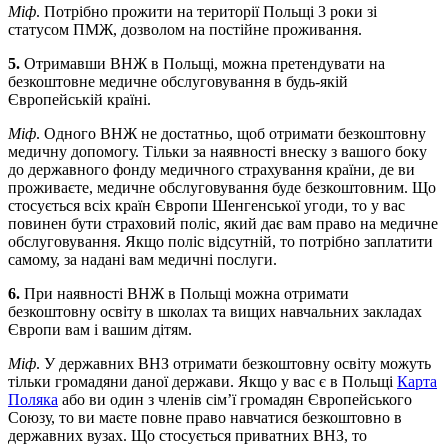
Міф
. Потрібно прожити на території Польщі 3 роки зі
статусом ПМЖ, дозволом на постійне проживання.
5.
Отримавши ВНЖ в Польщі, можна претендувати на
безкоштовне медичне обслуговування в будь-якій
Європейській країні.
Міф
. Одного ВНЖ не достатньо, щоб отримати безкоштовну
медичну допомогу. Тільки за наявності внеску з вашого боку
до державного фонду медичного страхування країни, де ви
проживаєте, медичне обслуговування буде безкоштовним. Що
стосується всіх країн Європи Шенгенської угоди, то у вас
повинен бути страховий поліс, який дає вам право на медичне
обслуговування. Якщо поліс відсутній, то потрібно заплатити
самому, за надані вам медичні послуги.
6.
При наявності ВНЖ в Польщі можна отримати
безкоштовну освіту в школах та вищих навчальних закладах
Європи вам і вашим дітям.
Міф
. У державних ВНЗ отримати безкоштовну освіту можуть
тільки громадяни даної держави. Якщо у вас є в Польщі
Карта
Поляка
або ви один з членів сім’ї громадян Європейського
Союзу, то ви маєте повне право навчатися безкоштовно в
державних вузах. Що стосується приватних ВНЗ, то