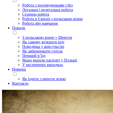
Робота з посередниками і без
Легальна і нелегальна робота
Сезонна робота
Робота в Європі з польською візою
Робота або навчання
Поради
З польською візою у Шенген
Як самому відкрити візу
Поведінка у консульстві
Як забронювати готель
Перший в’їзд
Якщо вкрали паспорт у Польщі
У екстренних випадках
Новини
Як їздити з шенген візою
Контакти