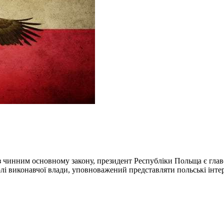
о з чинним основному закону, президент Республіки Польща є г
чолі виконавчої влади, уповноважений представляти польські інт