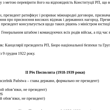
у з метою перевірити його на відповідність Конституції РП, що 
президент ратифікує і розриває міжнародні договори, призначає 
ння про присвоєння високих відзнак і державних нагород. През
президент консультується щодо таких рішень з міністром юстиції
Генеральним штабом і командуючих всіх родів військ, а під ча
як: Канцелярії президента РП, Бюро національної безпеки та Гру
 9 грудня 1922 року.
II Річ Посполита (1918-1939 роки)
aczelnik Państwa – глава держави, формально не президент)
ий обов’язки, не президент)
26
й обов’язки, не президент)