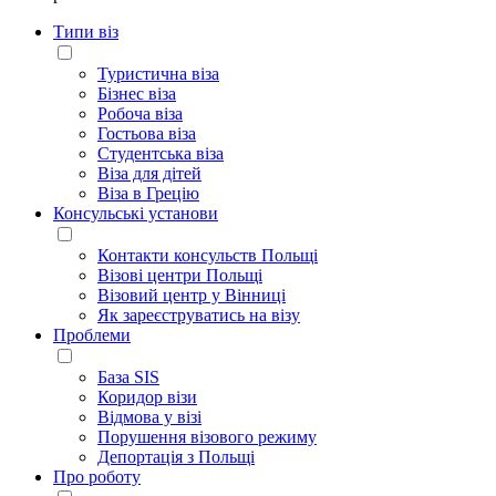
Типи віз
Туристична віза
Бізнес віза
Робоча віза
Гостьова віза
Студентська віза
Віза для дітей
Віза в Грецію
Консульські установи
Контакти консульств Польщі
Візові центри Польщі
Візовий центр у Вінниці
Як зареєструватись на візу
Проблеми
База SIS
Коридор візи
Відмова у візі
Порушення візового режиму
Депортація з Польщі
Про роботу