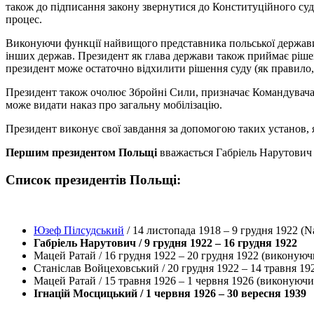
також до підписання закону звернутися до Конституційного суд
процес.
Виконуючи функції найвищого представника польської держави, 
інших держав. Президент як глава держави також приймає ріше
президент може остаточно відхилити рішення суду (як правило, 
Президент також очолює Збройні Сили, призначає Командувача 
може видати наказ про загальну мобілізацію.
Президент виконує свої завдання за допомогою таких установ, 
Першим президентом Польщі
вважається Габріель Нарутович з
Список президентів Польщі:
Юзеф Пілсудський
/ 14 листопада 1918 – 9 грудня 1922 (N
Габріель Нарутович / 9 грудня 1922 – 16 грудня 1922
Мацей Ратай / 16 грудня 1922 – 20 грудня 1922 (виконуюч
Станіслав Войцеховський / 20 грудня 1922 – 14 травня 19
Мацей Ратай / 15 травня 1926 – 1 червня 1926 (виконуючи
Ігнацій Мосцицький / 1 червня 1926 – 30 вересня 1939