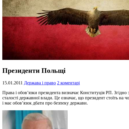
Президенти Польщі
15.01.2011
Держава і право
2 коментарі
Права і обов’язки президента визначає Конституція РП. Згідн
сталості державної влади. Це означає, що президент стоїть на 
і має обов’язок дбати про безпеку держави.