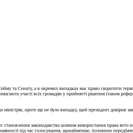
ейму та Сенату, а в окремих випадках має право скоротити тер
магають участі всіх громадян у прийнятті рішення (таким рефер
и міністрів, проте ще не було випадку, щоб президент довірив з
с становлення законодавства шляхом використання права вето п
за наявності під час голосування, щонайменше, половини передбач