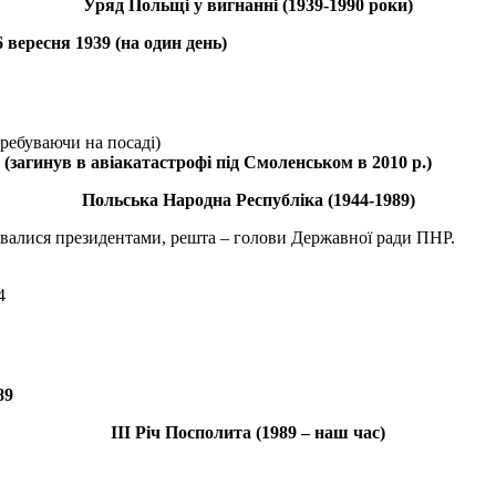
Уряд Польщі у вигнанні (1939-1990 роки)
 вересня 1939 (на один день)
еребуваючи на посаді)
(загинув в авіакатастрофі під Смоленськом в 2010 р.)
Польська Народна Республіка (1944-1989)
улувалися президентами, решта – голови Державної ради ПНР.
4
89
III Річ Посполита (1989 – наш час)