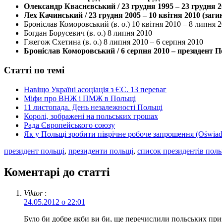
Олександр Кваснєвський / 23 грудня 1995 – 23 грудня 
Лех Качинський / 23 грудня 2005 – 10 квітня 2010 (заг
Броніслав Коморовський (в. о.) 10 квітня 2010 – 8 липня 
Богдан Борусевич (в. о.) 8 липня 2010
Гжегож Схетина (в. о.) 8 липня 2010 – 6 серпня 2010
Броніслав Коморовський / 6 серпня 2010 – президент П
Статті по темі
Навіщо Україні асоціація з ЄС. 13 переваг
Міфи про ВНЖ і ПМЖ в Польщі
11 листопада. День незалежності Польщі
Королі, зображені на польських грошах
Рада Європейського союзу
Як у Польщі зробити піврічне робоче запрошення (Oświad
президент польщі
,
президенти польщі
,
список президентів пол
Коментарі до статті
Viktor
:
24.05.2012 о 22:01
Було би добре якби ви би, ще перечислили польських приз