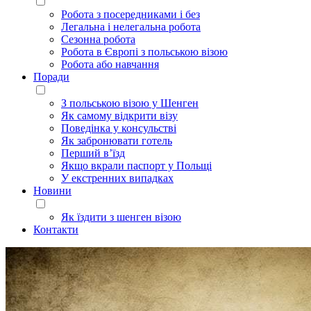
Робота з посередниками і без
Легальна і нелегальна робота
Сезонна робота
Робота в Європі з польською візою
Робота або навчання
Поради
З польською візою у Шенген
Як самому відкрити візу
Поведінка у консульстві
Як забронювати готель
Перший в’їзд
Якщо вкрали паспорт у Польщі
У екстренних випадках
Новини
Як їздити з шенген візою
Контакти