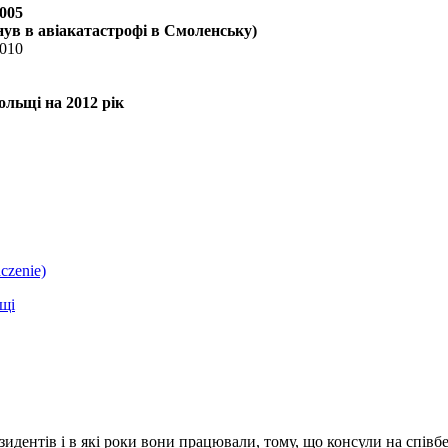
2005
инув в авіакатастрофі в Смоленську)
2010
ольщі на 2012 рік
czenie)
ьщі
идентів і в які роки вони працювали, тому, що консули на співбе