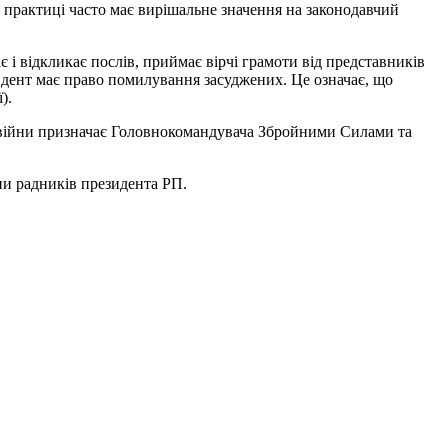
в практиці часто має вирішальне значення на законодавчий
і відкликає послів, приймає вірчі грамоти від представників
идент має право помилування засуджених. Це означає, що
).
с війни призначає Головнокомандувача Збройними Силами та
пи радників президента РП.