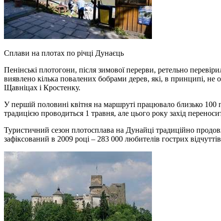
Сплави на плотах по річці Дунаєць
Пенінські плотогони, після зимової перерви, ретельно перевірил
виявлено кілька повалених бобрами дерев, які, в принципі, не 
Щавніцах і Кростенку.
У першій половині квітня на маршруті працювало близько 100 пл
традицією проводиться 1 травня, але цього року захід переносит
Туристичний сезон плотосплава на Дунайці традиційно продовжи
зафіксований в 2009 році – 283 000 любителів гострих відчуттів