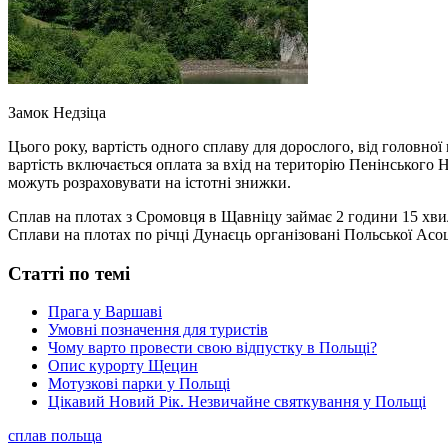
Замок Недзіца
Цього року, вартість одного сплаву для дорослого, від головної
вартість включається оплата за вхід на територію Пенінського 
можуть розраховувати на істотні знижки.
Сплав на плотах з Сромовця в Щавніцу займає 2 години 15 хвил
Сплави на плотах по річці Дунаєць організовані Польської Асоц
Статті по темі
Прага у Варшаві
Умовні позначення для туристів
Чому варто провести свою відпустку в Польщі?
Опис курорту Щецин
Мотузкові парки у Польщі
Цікавий Новий Рік. Незвичайне святкування у Польщі
сплав польща