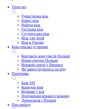
Типи віз
Туристична віза
Бізнес віза
Робоча віза
Гостьова віза
Студентська віза
Віза для дітей
Віза в Грецію
Консульські установи
Контакти консульств Польщі
Візові центри Польщі
Візовий центр у Вінниці
Як зареєструватись на візу
Проблеми
База SIS
Коридор візи
Відмова у візі
Порушення візового режиму
Депортація з Польщі
Про роботу