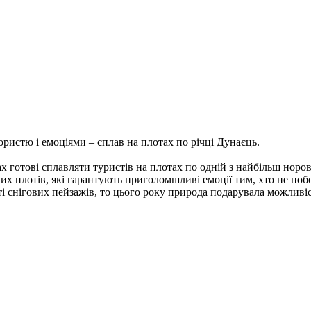
ристю і емоціями – сплав на плотах по річці Дунаєць.
ах готові сплавляти туристів на плотах по одній з найбільш нор
ких плотів, які гарантують приголомшливі емоції тим, хто не по
 снігових пейзажів, то цього року природа подарувала можливіс