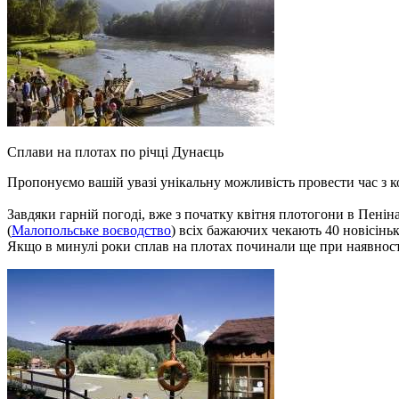
Сплави на плотах по річці Дунаєць
Пропонуємо вашій увазі унікальну можливість провести час з ко
Завдяки гарній погоді, вже з початку квітня плотогони в Пенін
(
Малопольське воєводство
) всіх бажаючих чекають 40 новісінь
Якщо в минулі роки сплав на плотах починали ще при наявності