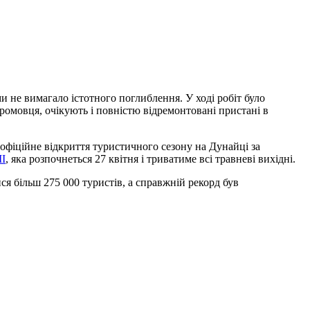
ми не вимагало істотного поглиблення. У ході робіт було
Сромовця, очікують і повністю відремонтовані пристані в
 офіційне відкриття туристичного сезону на Дунайці за
II
, яка розпочнеться 27 квітня і триватиме всі травневі вихідні.
я більш 275 000 туристів, а справжній рекорд був