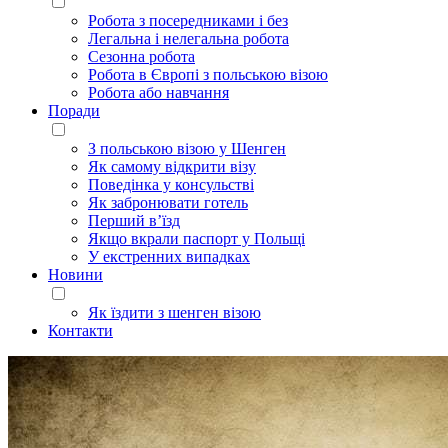
Робота з посередниками і без
Легальна і нелегальна робота
Сезонна робота
Робота в Європі з польською візою
Робота або навчання
Поради
З польською візою у Шенген
Як самому відкрити візу
Поведінка у консульстві
Як забронювати готель
Перший в’їзд
Якщо вкрали паспорт у Польщі
У екстренних випадках
Новини
Як їздити з шенген візою
Контакти