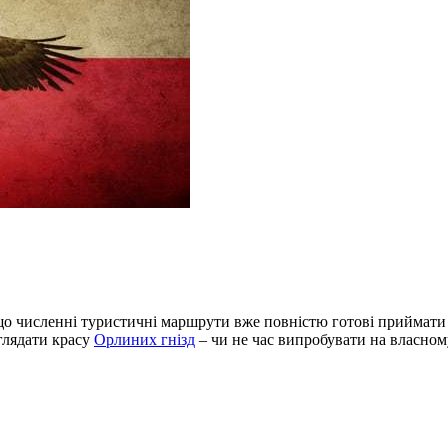
що численні туристичні маршрути вже повністю готові приймати 
глядати красу
Орлиних гнізд
– чи не час випробувати на власном