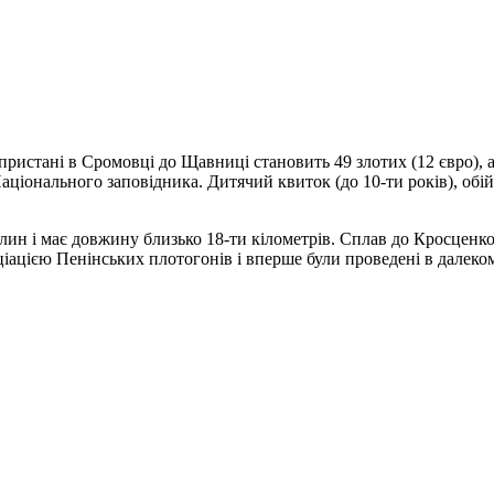
 пристані в Сромовці до Щавниці становить 49 злотих (12 євро), 
Національного заповідника. Дитячий квиток (до 10-ти років), обі
ин і має довжину близько 18-ти кілометрів. Сплав до Кросценко 
іацією Пенінських плотогонів і вперше були проведені в далеком