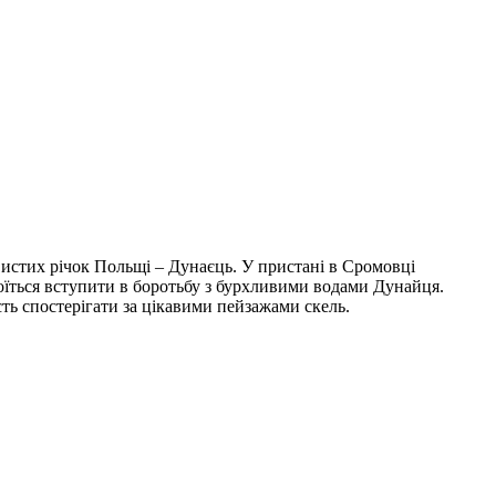
овистих річок Польщі – Дунаєць. У пристані в Сромовці
боїться вступити в боротьбу з бурхливими водами Дунайця.
ть спостерігати за цікавими пейзажами скель.