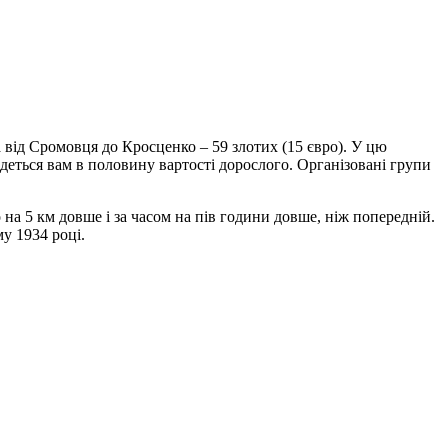
а від Сромовця до Кросценко – 59 злотих (15 євро). У цю
йдеться вам в половину вартості дорослого. Організовані групи
на 5 км довше і за часом на пів години довше, ніж попередній.
у 1934 році.