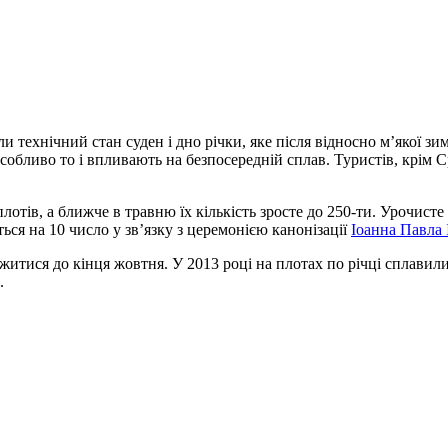
и технічний стан суден і дно річки, яке після відносно м’якої зи
особливо то і впливають на безпосередній сплав. Туристів, крім 
отів, а ближче в травню їх кількість зросте до 250-ти. Урочисте
ься на 10 число у зв’язку з церемонією канонізації
Іоанна Павла 
тися до кінця жовтня. У 2013 році на плотах по річці сплавилис
.