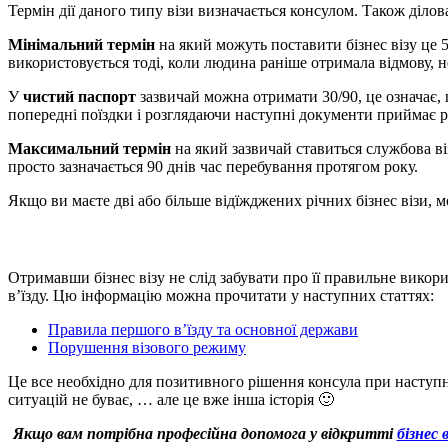
Термін дії даного типу візи визначається консулом. Також ділова
Мінімальний термін
на який можуть поставити бізнес візу це 5
використовується тоді, коли людина раніше отримала відмову, 
У
чистий паспорт
зазвичай можна отримати 30/90, це означає, щ
попередні поїздки і розглядаючи наступні документи приймає р
Максимальний термін
на який зазвичай ставиться службова віз
просто зазначається 90 днів час перебування протягом року.
Якщо ви маєте дві або більше відїжджених річних бізнес візи,
Отримавши бізнес візу не слід забувати про її правильне вико
в’їзду. Цю інформацію можна прочитати у наступних статтях:
Правила першого в’їзду та основної держави
Порушення візового режиму
Це все необхідно для позитивного рішення консула при наступн
ситуацій не буває, … але це вже інша історія 🙂
Якщо вам потрібна професійна допомога у відкритті
бізнес 