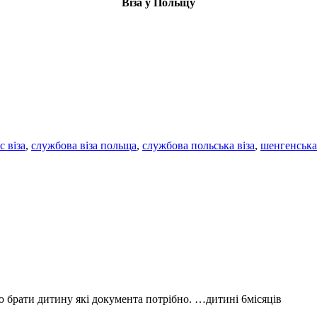
Віза у Польщу
с віза
,
службова віза польща
,
службова польська віза
,
шенгенська 
ою брати дитину які документа потрібно. …дитині 6місяців