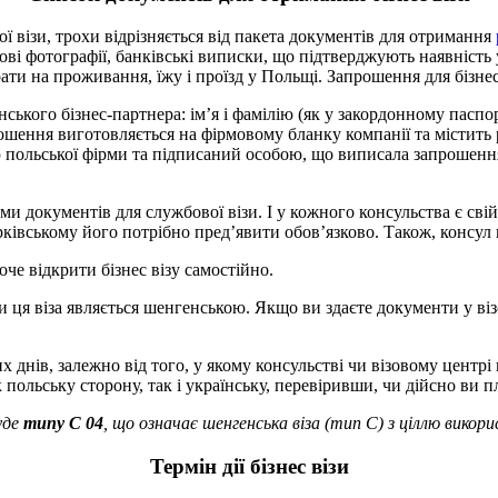
ї візи, трохи відрізняється від пакета документів для отримання
ові фотографії, банківські виписки, що підтверджують наявність 
ати на проживання, їжу і проїзд у Польщі. Запрошення для бізне
нського бізнес-партнера: ім’я і фамілію (як у закордонному паспо
шення виготовляється на фірмовому бланку компанії та містить ре
 польської фірми та підписаний особою, що виписала запрошення і
и документів для службової візи. І у кожного консульства є св
ківському його потрібно пред’явити обов’язково. Також, консул 
че відкрити бізнес візу самостійно.
и ця віза являється шенгенською. Якщо ви здаєте документи у візо
чих днів, залежно від того, у якому консульстві чи візовому центр
польську сторону, так і українську, перевіривши, чи дійсно ви 
уде
типу C 04
, що означає шенгенська віза (тип С) з ціллю викори
Термін дії бізнес візи