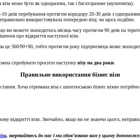
 віза може бути як одноразова, так і багаторазове (мультивіза).
-10 днів перебування протягом коридору 20-30 днів з одноразови
неправильно використовувала попередню візу, чи щось подібне.
о ви можете знаходитись місяць часу протягом 90 днів на територ
ішення про відкриття наступної візи.
а це 360/90+90, тобто протягом року підприємець може знаходитис
 можна спробувати просити наступну
візу на два роки
.
Правильне використання бізнес візи
ристання. Хоча отримана віза є шенгенською бізнес візою потріб
ому відкритті візи. Звичайно, якщо ви не знаючи цього, неправ
візи
, звертайтесь до нас і ми обов’язково вам у цьому допомож