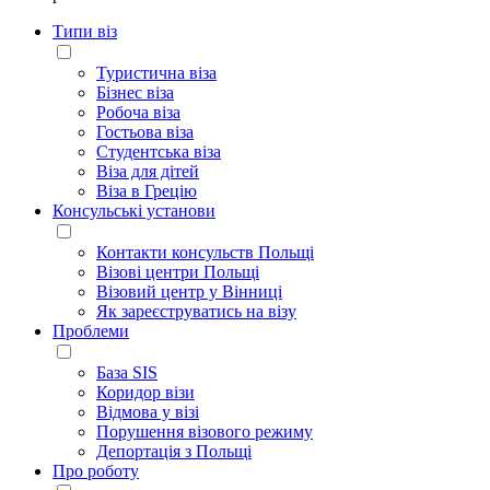
Типи віз
Туристична віза
Бізнес віза
Робоча віза
Гостьова віза
Студентська віза
Віза для дітей
Віза в Грецію
Консульські установи
Контакти консульств Польщі
Візові центри Польщі
Візовий центр у Вінниці
Як зареєструватись на візу
Проблеми
База SIS
Коридор візи
Відмова у візі
Порушення візового режиму
Депортація з Польщі
Про роботу