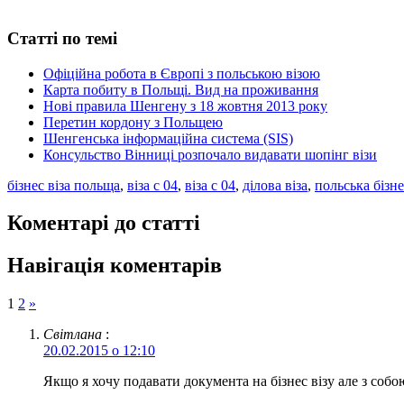
Статті по темі
Офіційна робота в Європі з польською візою
Карта побиту в Польщі. Вид на проживання
Нові правила Шенгену з 18 жовтня 2013 року
Перетин кордону з Польщею
Шенгенська інформаційна система (SIS)
Консульство Вінниці розпочало видавати шопінг візи
бізнес віза польща
,
віза c 04
,
віза с 04
,
ділова віза
,
польська бізне
Коментарі до статті
Навігація коментарів
1
2
»
Світлана
:
20.02.2015 о 12:10
Якщо я хочу подавати документа на бізнес візу але з соб