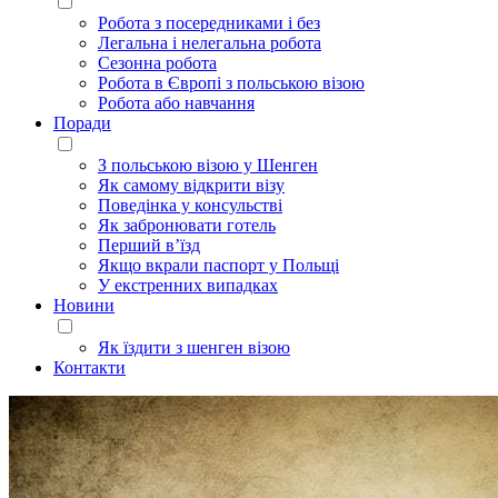
Робота з посередниками і без
Легальна і нелегальна робота
Сезонна робота
Робота в Європі з польською візою
Робота або навчання
Поради
З польською візою у Шенген
Як самому відкрити візу
Поведінка у консульстві
Як забронювати готель
Перший в’їзд
Якщо вкрали паспорт у Польщі
У екстренних випадках
Новини
Як їздити з шенген візою
Контакти