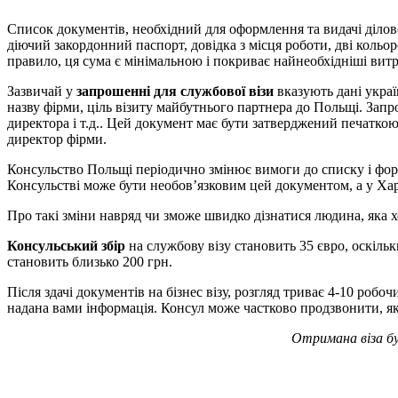
Список документів, необхідний для оформлення та видачі ділово
діючий закордонний паспорт, довідка з місця роботи, дві кольор
правило, ця сума є мінімальною і покриває найнеобхідніші витр
Зазвичай у
запрошенні для службової візи
вказують дані украї
назву фірми, ціль візиту майбутнього партнера до Польщі. Запро
директора і т.д.. Цей документ має бути затверджений печаткою
директор фірми.
Консульство Польщі періодично змінює вимоги до списку і форм
Консульстві може бути необов’язковим цей документом, а у Хар
Про такі зміни навряд чи зможе швидко дізнатися людина, яка хо
Консульський збір
на службову візу становить 35 євро, оскільк
становить близько 200 грн.
Після здачі документів на бізнес візу, розгляд триває 4-10 робо
надана вами інформація. Консул може частково продзвонити, як 
Отримана віза б