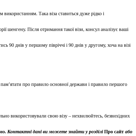
м використанням. Така віза ставиться дуже рідко і
ії шенгену. Після отримання такої візи, консул аналізує ваші
ь 90 днів у першому півріччі і 90 днів у другому, хоча на візі
но пам’ятати про правило основної держави і правило першого
ильно використовували свою візу – нехвилюйтесь, безвихідних
емо. Контактні дані ви можете знайти у розділі
Про сайт
або