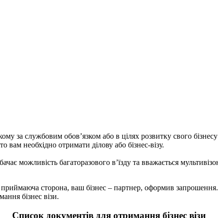
кому за службовим обов’язком або в цілях розвитку свого бізнес
то вам необхідно отримати ділову або бізнес-візу.
бачає можливість багаторазового в’їзду та вважається мультивізо
б приймаюча сторона, ваш бізнес – партнер, оформив запрошення
ання бізнес візи.
Список документів для отримання бізнес візи