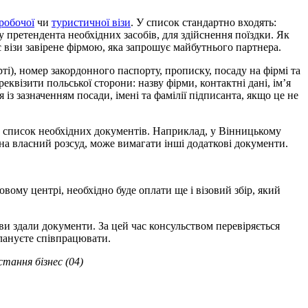
робочої
чи
туристичної візи
. У список стандартно входять:
у претендента необхідних засобів, для здійснення поїздки. Як
с візи завірене фірмою, яка запрошує майбутнього партнера.
рті), номер закордонного паспорту, прописку, посаду на фірмі та
квізити польської сторони: назву фірми, контактні дані, ім’я
з зазначенням посади, імені та фамілії підписанта, якщо це не
ій список необхідних документів. Наприклад, у Вінницькому
на власний розсуд, може вимагати інші додаткові документи.
вому центрі, необхідно буде оплати ще і візовий збір, який
і ви здали документи. За цей час консульством перевіряється
плануєте співпрацювати.
стання бізнес (04)