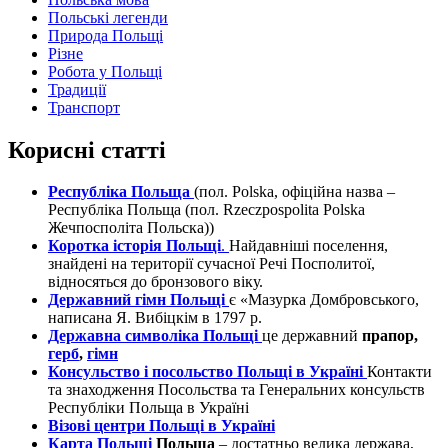
Польські легенди
Природа Польщі
Різне
Робота у Польщі
Традиції
Транспорт
Корисні статті
Республіка Польща
(пол. Polska, офіційна назва –
Республіка Польща (пол. Rzeczpospolita Polska
Жечпосполіта Польска))
Коротка історія Польщі
.
Найдавніші поселення,
знайдені на території сучасної Речі Посполитої,
відносяться до бронзового віку.
Державний гімн Польщі
є «Мазурка Домбровського,
написана Я. Вибіцкім в 1797 р.
Державна символіка Польщі
це державний
прапор,
герб
,
гімн
Консульство і посольство Польщі в Україні
Контакти
та знаходження Посольства та Генеральних консульств
Республіки Польща в Україні
Візові центри Польщі в Україні
Карта Польщі
Польща
– достатньо велика держава,