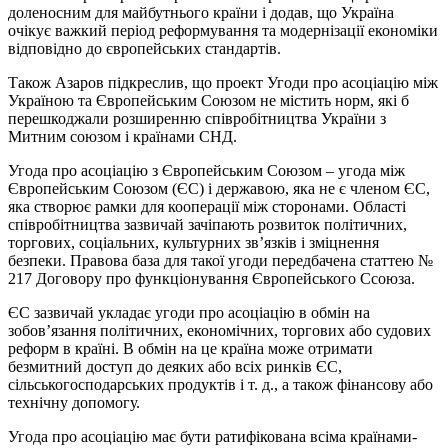
доленосним для майбутнього країни і додав, що Україна
очікує важкий період реформування та модернізації економіки
відповідно до європейських стандартів.
Також Азаров підкреслив, що проект Угоди про асоціацію між
Україною та Європейським Союзом не містить норм, які б
перешкоджали розширенню співробітництва України з
Митним союзом і країнами СНД.
Угода про асоціацію з Європейським Союзом – угода між
Європейським Союзом (ЄС) і державою, яка не є членом ЄС,
яка створює рамки для кооперації між сторонами. Області
співробітництва зазвичай зачіпають розвиток політичних,
торгових, соціальних, культурних зв’язків і зміцнення
безпеки. Правова база для такої угоди передбачена статтею №
217 Договору про функціонування Європейського Ссоюза.
ЄС зазвичай укладає угоди про асоціацію в обмін на
зобов’язання політичних, економічних, торгових або судових
реформ в країні. В обмін на це країна може отримати
безмитний доступ до деяких або всіх ринків ЄС,
сільськогосподарських продуктів і т. д., а також фінансову або
технічну допомогу.
Угода про асоціацію має бути ратифікована всіма країнами-