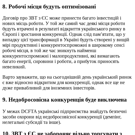
8. Робочі місця будуть оптимізовані
Договір про ЗВТ з ЄС може принести багато інвестицій і
нових місць роботи. У той же самий час деякі місця роботи
будуть втрачені в результаті відкриття українського ринку в
Європі і зростання конкуренції. Однак слід пам’ятати, що у
випадку цієї трансформації в Україні будуть створені у вищій
мірі продуктивні і конкурентоспроможні в широкому сенсі
робочі місця, в той же час зникнуть найменш
конкурентоспроможні і малопродуктивні, які вимагають
багато енергії, сировини і роботи, а прибуток приносять
невеликий.
Варто зауважити, що на сьогоднішній день український ринок
є вже відносно відкритим для конкуренції, однак все ще не
дуже привабливий для іноземних інвесторів.
9. Недобросовісна конкуренція буде виключена
У межах DCFTA українські підприємства знайдуть безпечні
засоби охорони від недобросовісної конкуренції (демпінг,
нелегальні субсидії та інше).
10. ЗВТ з ЄС не забороняє вільно торгувати з