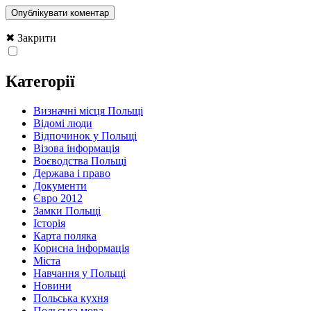
✖ Закрити
Категорії
Визначні місця Польщі
Відомі люди
Відпочинок у Польщі
Візова інформація
Воєводства Польщі
Держава і право
Документи
Євро 2012
Замки Польщі
Історія
Карта поляка
Корисна інформація
Міста
Навчання у Польщі
Новини
Польська кухня
Польська мова