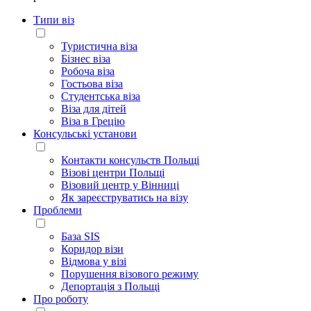
Типи віз
Туристична віза
Бізнес віза
Робоча віза
Гостьова віза
Студентська віза
Віза для дітей
Віза в Грецію
Консульські установи
Контакти консульств Польщі
Візові центри Польщі
Візовий центр у Вінниці
Як зареєструватись на візу
Проблеми
База SIS
Коридор візи
Відмова у візі
Порушення візового режиму
Депортація з Польщі
Про роботу