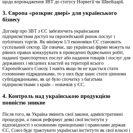
щодо впровадження ЗВТ до статусу Норвегії чи Швейцарії.
3. Європа «розкриє двері» для українського
бізнесу
Договір про ЗВТ з ЄС забезпечить українським
підприємствам доступ на європейський ринок послуг і
публічних торгів. Як мінімум 1/3 економіки ЄС становить
суспільний сектор. Це означає, що українські фірми можуть на
рівних правах конкурувати в проведенні будівельних робіт,
наданні транспортних послуг або надання товарів і послуг для
державних і місцевих властей на території всього
Європейського Союзу. І навіть якщо їм не вдасться стати
головними підрядниками, то у них буде шанс стати цінними
субпідрядниками, як це було спочатку з багатьма
підприємствами з країн – новачків у ЄС.
4. Контроль над українською продукцією
повністю зникне
Після того, як Україна змінить свої закони, адміністративні
процедури, а також реформує деякі свої інститути у
відповідності з основними принципами і правилами держав
ЄС, Союз буде трактувати українські інститути як свої власні і