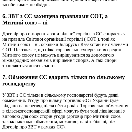
засоби також необхідні.
6. ЗВТ з ЄС захищена правилами СОТ, а
Митний союз – ні
Договір про створення зони вільної торгівлі з ЄС спирається
на правила Світової організації торгівлі ( СОТ ), тоді як
Митний союз – ні, оскільки Білорусь і Казахстан не є членами
СОТ. Це означає, що ніякі торговельні суперечки всередині
Митного союзу не можуть вирішуватися за допомогою
міжнародних механізмів вирішення спорів. А такі спори
трапляються досить часто.
7. Обмеження ЄС вдарять тільки по сільському
господарству
У ЗВТ з ЄС тільки в сільському господарстві будуть деякі
обмеження. Угоду про вільну торгівлю ЄС і України буде
віддано на перегляд після п’яти років. Торговельні обмеження
в сільськогосподарській сфері можуть бути тоді ліквідовані з
вигодою для обох сторін угоди (договір про Митний союз
також накладає обмеження, можливо, навіть більші, ніж
Договір про ЗВТ у рамках ЄС).