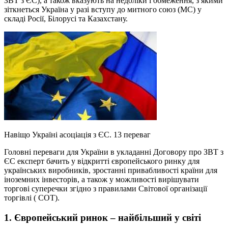
ЗВТ з ЄС), а також вказують на недоліки і обмеження, з якими
зіткнеться Україна у разі вступу до митного союз (МС) у
складі Росії, Білорусі та Казахстану.
Навіщо Україні асоціація з ЄС. 13 переваг
Головні переваги для України в укладанні Договору про ЗВТ з
ЄС експерт бачить у відкритті європейського ринку для
українських виробників, зростанні привабливості країни для
іноземних інвесторів, а також у можливості вирішувати
торгові суперечки згідно з правилами Світової організації
торгівлі ( СОТ).
1. Європейський ринок – найбільший у світі