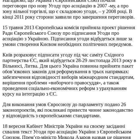
Нагадаємо, що Україна і Європейський Союз почали
переговори про нову Угоду про асоціацію в 2007 -му, а про
зону вільної торгівлі, що є складовою угоди, – у 2008 році. В
кінці 2011 року сторони заявили про завершення переговорів.
15 травня 2013 Європейська комісія прийняла проект рішення
Ради Європейського Союзу про підписання Угоди про
асоціацію з Україною. Підписання угоди відбудеться лише за
умови створення Києвом необхідних політичних передумов.
Київ розраховує підписати угоду під час саміту Східного
партнерства ЄС, який відбудеться 28-29 листопада 2013 року в
Вільнюсі, Литва. Для цього Україна повинна прийняти пакет
обов’язкових законів для реформування в трьох напрямках:
забезпечення відповідності виборів міжнародним стандартам,
вирішення проблеми «виборчого правосуддя», а також
проведення соціально-економічних реформ з урахуванням
курсу на інтеграцію з ЄС.
Для виконання умов Євросоюзу до парламенту подано 26
законопроектів, які покликані привести чинне законодавство
у відповідність з європейськими стандартами.
18 вересня Кабінет Міністрів України на своєму засіданні
схвалив текст Угоди про асоціацію України з Європейським
Союзом. Прем’єр-міністр Микола Азаров назвав це рішення