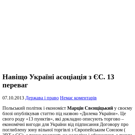
Навіщо Україні асоціація з ЄС. 13
переваг
07.10.2013
Держава і право
Немає коментарів
Польський політик і економіст
Марцін Свєнціцький
у своєму
блозі опублікував статтю під назвою «Дилема України». Це
свого роду «13 пунктів», які докладно описують торгово –
економічні вигоди для України від підписання Договору про
поглиблену зону вільної торгівлі з Європейським Союзом (