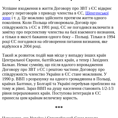
Успішне входження в життя Договору про ЗВТ з ЄС відкриє
дорогу переговорів з приводу членства в ЄС,
Шенгенської
зони
і т. д. Це можливо здійснити протягом життя одного
покоління. Коли Польща обговорювала Договір про
співдружність з ЄС в 1991 році, ЄС не погодився включити в
замітку про перспективу членства на базі взаємного визнання,
а тільки в якості бажання одного боку – Польщі. Тільки в 1994
році ЄС погодився на обговорення питання визнання, яке
відбулося в 2004 році.
Такий ж розвиток подій мав місце у випадку інших країн
Центральної Європи, балтійських країн, а тепер і Західних
Балкан. Немає сумніву, що після вдалого впровадження
Договору про ЗВТ з ЄС і рештою частини Договору про
співдружність членство України в ЄС стане можливим. У
1990 р. ВВП з розрахунку на одного громадянина в Польщі,
країнах Балтики, у Болгарії та Україні перебував приблизно на
тому ж рівні. Зараз ВВП на душу населення становить 1/2-1/3
рівня перерахованих країн. Поступова інтеграція в ЄС
принесла цим країнам величезну користь.
***