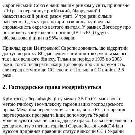
Європейський Союз є найбільшим ринком у світі, приблизно
в 10 разів перевищує російський, білоруський і
казахстанський ринки разом узяті. У три рази більше
населення і десь у три-чотири рази вища купівельна
спроможність окремо взятого жителя. У рамках Договору про
поглиблену зону вільної торгівлі (ЗВТ з ЄС) будуть
лібералізовані ціни на 95% товарів.
Приклад країн Центральної Європи доводить, що відкритий
доступ до ринку ЄС дає величезний поштовх, як для малого,
так і для великого бізнесу. Тільки за період з 1995 по 2003
роки, тобто після ратифікації Договору про Співдружність,
але перед вступом до ЄС, експорт Польщі в ЄС виріс в 2,6
рази.
2. Господарське право модернізується
Крім того, лібералізація цін у межах ЗВТ з ЄС має своєю
метою глибоку і комплексну гармонізацію господарського
права. Механізм перенесення законодавства ЄС, створення
партнерських програм та інше допоможуть Україні
модернізувати власне господарське право. Глава генерального
департаменту з питань торгівлі Європейської комісії Філіп
Куїссон прирівняв правовий статус відносин ЄС і України