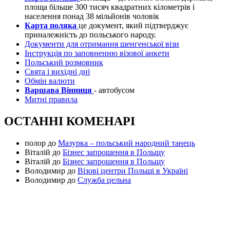
площа більше 300 тисяч квадратних кілометрів і
населення понад 38 мільйонів чоловік
Карта поляка
це документ, який підтверджує
приналежність до польського народу.
Документи для отримання шенгенської візи
Інструкція по заповненню візової анкети
Польський розмовник
Свята і вихідні дні
Обмін валюти
Варшава Вінниця
- автобусом
Митні правила
ОСТАННІ КОМЕНАРІ
полор
до
Мазурка – польський народний танець
Віталій
до
Бізнес запрошення в Польщу
Віталій
до
Бізнес запрошення в Польщу
Володимир
до
Візові центри Польщі в Україні
Володимир
до
Служба цельна