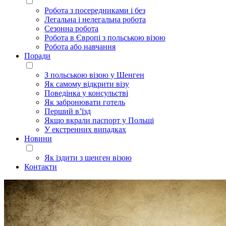
Робота з посередниками і без
Легальна і нелегальна робота
Сезонна робота
Робота в Європі з польською візою
Робота або навчання
Поради
З польською візою у Шенген
Як самому відкрити візу
Поведінка у консульстві
Як забронювати готель
Перший в’їзд
Якщо вкрали паспорт у Польщі
У екстренних випадках
Новини
Як їздити з шенген візою
Контакти