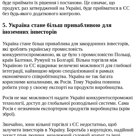
буде приймати їх рішення і постанови. Це означає, що
продукт, раз затверджений на Україні, буде прийматися в ЄС
без будь-якого додаткового контролю.
5. Україна стане більш привабливою для
іноземних інвесторів
Україна стане більш приваблива для закордонних інвесторів,
які зроблять українську промисловість
конкурентоспроможною, як це було з промисловістю Польщі,
країн Балтики, Румунії та Болгарії. Вільна торгівля між
Україною та ЄС відкриває величезні можливості для глибокої
інтеграції, найвищою мірою спеціалізованої в рамках
економічного співробітництва. Україна не так багата
корисними копалинами, як Росія. Тому Україна повинна
робити упор у своєму експорті на продукти виробництва.
Росія не має можливості надати Україні конкурентоспроможні
технології, доступ до глобальної розподільної системи. Сама
Росія є незначним експортером продуктів виробництва (крім
зброї).
Звичайно, зони вільної торгівлі з ЄС недостатньо, щоб
залучити інвесторів в Україну. Боротьба з корупцією, надійний
захист прав людини, незалежний судовий апарат та інші