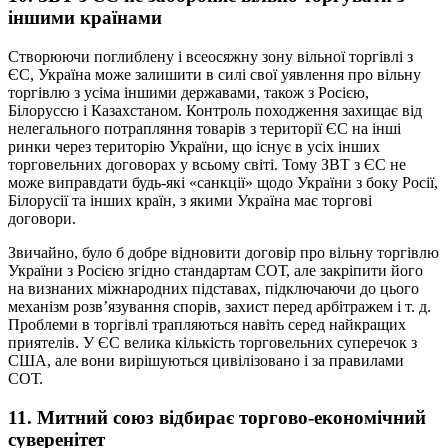
іншими країнами
Створюючи поглиблену і всеосяжну зону вільної торгівлі з
ЄС, Україна може залишити в силі свої уявлення про вільну
торгівлю з усіма іншими державами, також з Росією,
Білоруссю і Казахстаном. Контроль походження захищає від
нелегального потрапляння товарів з території ЄС на інші
ринки через територію України, що існує в усіх інших
торговельних договорах у всьому світі. Тому ЗВТ з ЄС не
може виправдати будь-які «санкції» щодо України з боку Росії,
Білорусії та інших країн, з якими Україна має торгові
договори.
Звичайно, було б добре відновити договір про вільну торгівлю
України з Росією згідно стандартам СОТ, але закріпити його
на визнаних міжнародних підставах, підключаючи до цього
механізм розв’язування спорів, захист перед арбітражем і т. д.
Проблеми в торгівлі трапляються навіть серед найкращих
приятелів. У ЄС велика кількість торговельних суперечок з
США, але вони вирішуються цивілізовано і за правилами
СОТ.
11. Митний союз відбирає торгово-економічний
суверенітет