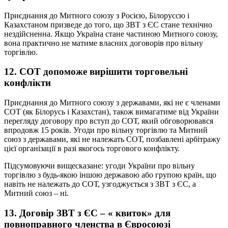
Приєднання до Митного союзу з Росією, Білоруссю і
Казахстаном призведе до того, що ЗВТ з ЄС стане технічно
нездійсненна. Якщо Україна стане частиною Митного союзу,
вона практично не матиме власних договорів про вільну
торгівлю.
12. СОТ допоможе вирішити торговельні
конфлікти
Приєднання до Митного союзу з державами, які не є членами
СОТ (як Білорусь і Казахстан), також вимагатиме від України
перегляду договору про вступ до СОТ, який обговорювався
впродовж 15 років. Угоди про вільну торгівлю та Митний
союз з державами, які не належать СОТ, позбавлені арбітражу
цієї організації в разі якогось торгового конфлікту.
Підсумовуючи вищесказане: угоди України про вільну
торгівлю з будь-якою іншою державою або групою країн, що
навіть не належать до СОТ, узгоджується з ЗВТ з ЄС, а
Митний союз – ні.
13. Договір ЗВТ з ЄС – « квиток» для
повноправного членства в Євросоюзі