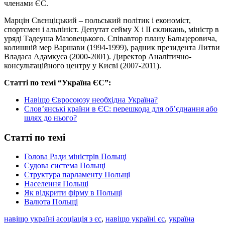
членами ЄС.
Марцін Свєнціцький – польський політик і економіст,
спортсмен і альпініст. Депутат сейму X і II скликань, міністр в
уряді Тадеуша Мазовецького. Співавтор плану Бальцеровича,
колишній мер Варшави (1994-1999), радник президента Литви
Владаса Адамкуса (2000-2001). Директор Аналітично-
консультаційного центру у Києві (2007-2011).
Статті по темі “Україна ЄС”:
Навіщо Євросоюзу необхідна Україна?
Слов’янські країни в ЄС: перешкода для об’єднання або
шлях до нього?
Статті по темі
Голова Ради міністрів Польщі
Судова система Польщі
Структура парламенту Польщі
Населення Польщі
Як відкрити фірму в Польщі
Валюта Польщі
навіщо україні асоціація з єс
,
навіщо україні єс
,
україна