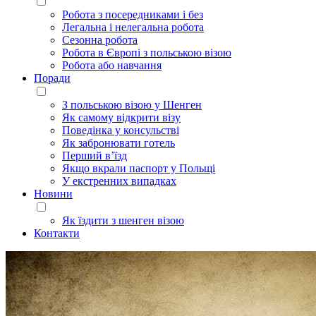
Робота з посередниками і без
Легальна і нелегальна робота
Сезонна робота
Робота в Європі з польською візою
Робота або навчання
Поради
З польською візою у Шенген
Як самому відкрити візу
Поведінка у консульстві
Як забронювати готель
Перший в’їзд
Якщо вкрали паспорт у Польщі
У екстренних випадках
Новини
Як їздити з шенген візою
Контакти