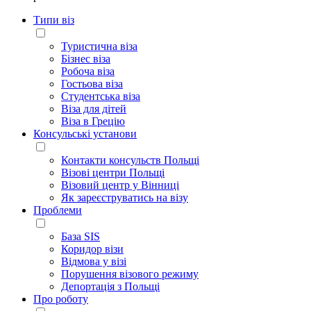
Типи віз
Туристична віза
Бізнес віза
Робоча віза
Гостьова віза
Студентська віза
Віза для дітей
Віза в Грецію
Консульські установи
Контакти консульств Польщі
Візові центри Польщі
Візовий центр у Вінниці
Як зареєструватись на візу
Проблеми
База SIS
Коридор візи
Відмова у візі
Порушення візового режиму
Депортація з Польщі
Про роботу