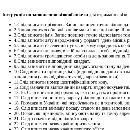
Інструкція по заповненню візової анкети
для отримання візи, в
1.Слід вписати прізвище. Запис повинен точно відповідати
2.Заповнюють особи, які раніше мали інше прізвище. Якщо
3.Слід вписати ім’я. Запис повинен точно відповідати тому
4.Слід вписати дату народження у форматі “день-місяць-рі
5.Слід вписати населений пункт, в якому народилась особа
6.Слід вписати державу, в якій народилась особа, відповід
7.Слід вписати громадянство особи на день заповнення. 
8.Слід зазначити відповідний квадрат.
9.Слід зазначити відповідний квадрат, згідно стану на де
10.Слід вписати прізвище, ім’я (відповідно до даних в за
заповнення (якщо відрізняється від адреси заявника).
11.Слід вписати номер ідентифікаційного коду.
12.Слід зазначити відповідний квадрат, згідно документів
13-16. Слід вписати інформацію, яка стосується проїзного
17. Слід вписати поштову адресу (відповідно до даних пр
18. Громадяни України, які перебувають на її території, в
19. Слід вписати займану посаду станом на день заповнен
20. Особи, які працюють, вписуюють назву та точну адресу
21. Слід зазначити відповідний квадрат.
22. Слід вписати назву країни призначення.
23. Слід вписати назву країну першого в’їзду.