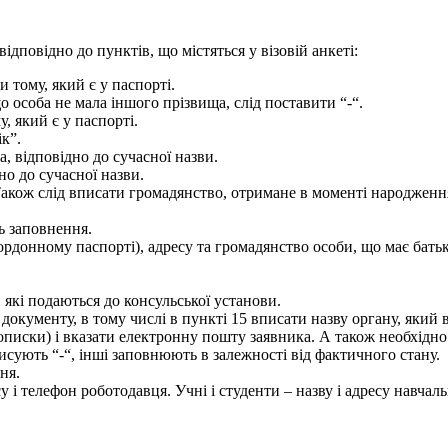
ідповідно до пунктів, що містяться у візовій анкеті:
 тому, який є у паспорті.
 особа не мала іншого прізвища, слід поставити “-“.
, який є у паспорті.
к”.
, відповідно до сучасної назви.
но до сучасної назви.
Також слід вписати громадянство, отримане в моменті народженн
нь заповнення.
кордонному паспорті), адресу та громадянство особи, що має бать
, які подаються до консульської установи.
 документу, в тому числі в пункті 15 вписати назву органу, який 
описки) і вказати електронну пошту заявника. А також необхідн
писують “-“, інші заповнюють в залежності від фактичного стану.
ня.
 і телефон роботодавця. Учні і студенти – назву і адресу навчаль