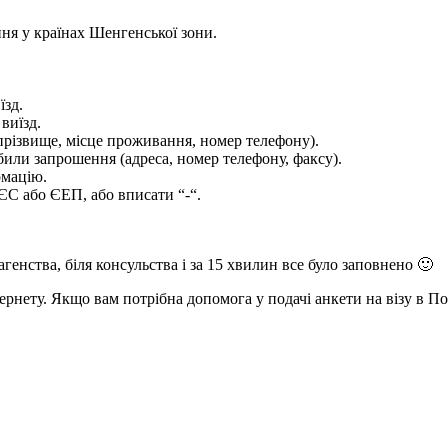
ння у країнах Шенгенської зони.
.
їзд.
виїзд.
 прізвище, місце проживання, номер телефону).
обили запрошення (адреса, номер телефону, факсу).
рмацію.
ЄС або ЄЕП, або вписати “-“.
генства, біля консульства і за 15 хвилин все було заповнено 🙂
тернету. Якщо вам потрібна допомога у подачі анкети на візу в П