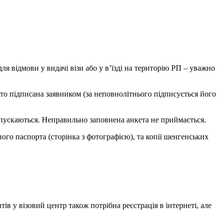
відмови у видачі візи або у в’їзді на територію РП – уважно
сто підписана заявником (за неповнолітнього підписується його
пускаються. Неправильно заповнена анкета не приймається.
ого паспорта (сторінка з фотографією), та копії шенгенських
ів у візовий центр також потрібна реєстрація в інтернеті, але