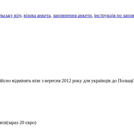
льську візу
,
візова анкета
,
заповнення анкети
,
інструкція по запо
ійсно відмінять візи з вересня 2012 року для українців до Пол
ізі(зараз 20 євро)