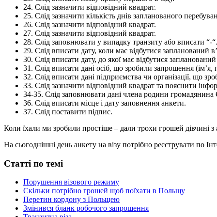
24. Слід зазначити відповідний квадрат.
25. Слід зазначити кількість днів запланованого перебува
26. Слід зазначити відповідний квадрат.
27. Слід зазначити відповідний квадрат.
28. Слід заповнювати у випадку транзиту або вписати “-“
29. Слід вписати дату, коли має відбутися запланований в’
30. Слід вписати дату, до якої має відбутися запланований 
31. Слід вписати дані осіб, що зробили запрошення (ім’я,
32. Слід вписати дані підприємства чи організації, що зр
33. Слід зазначити відповідний квадрат та пояснити інфо
34-35. Слід заповнювати дані члена родини громадянина 
36. Слід вписати місце і дату заповнення анкети.
37. Слід поставити підпис.
Коли їхали ми зробили простіше – дали трохи грошей дівчині з а
На сьогоднішні день анкету на візу потрібно реєструвати по Ін
Статті по темі
Порушення візового режиму
Скільки потрібно грошей щоб поїхати в Польщу
Перетин кордону з Польщею
Змінився бланк робочого запрошення
Транзитна віза