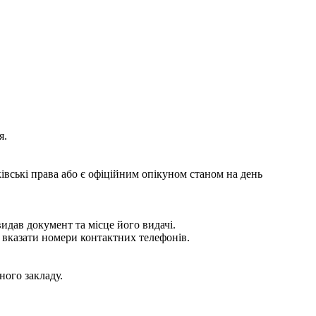
я.
ківські права або є офіційним опікуном станом на день
видав документ та місце його видачі.
о вказати номери контактних телефонів.
ного закладу.