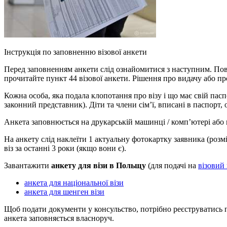
Інструкція по заповненню візової анкети
Перед заповненням анкети слід ознайомитися з наступним. Пові
прочитайте пункт 44 візової анкети. Рішення про видачу або про
Кожна особа, яка подала клопотання про візу і що має свій пас
законний представник). Діти та члени сім’ї, вписані в паспорт,
Анкета заповнюється на друкарській машинці / комп’ютері або
На анкету слід наклеїти 1 актуальну фотокартку заявника (розм
віз за останні 3 роки (якщо вони є).
Завантажити
анкету для візи в Польщу
(для подачі на
візовий
анкета для національної візи
анкета для шенген візи
Щоб подати документи у консульство, потрібно реєструватись по 
анкета заповняється власноруч.