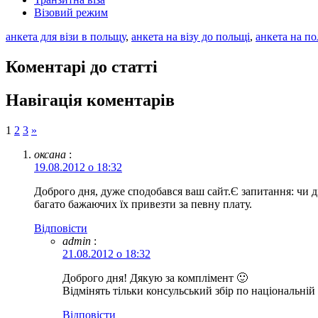
Візовий режим
анкета для візи в польщу
,
анкета на візу до польщі
,
анкета на по
Коментарі до статті
Навігація коментарів
1
2
3
»
оксана
:
19.08.2012 о 18:32
Доброго дня, дуже сподобався ваш сайт.Є запитання: чи д
багато бажаючих їх привезти за певну плату.
Відповіcти
admin
:
21.08.2012 о 18:32
Доброго дня! Дякую за комплімент 🙂
Відмінять тільки консульський збір по національній в
Відповіcти