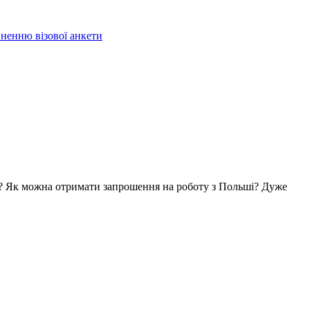
вненню візової анкети
ьщі? Як можна отримати запрошення на роботу з Польші? Дуже