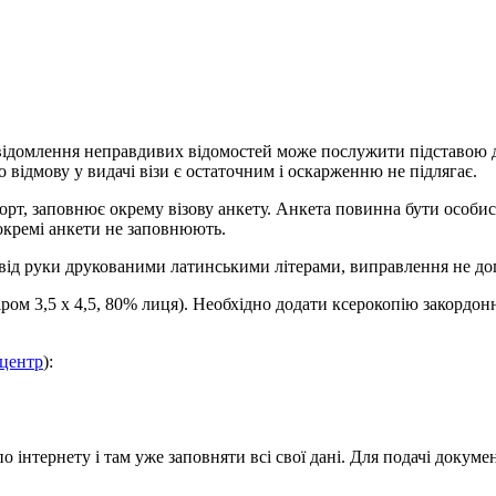
домлення неправдивих відомостей може послужити підставою для 
 відмову у видачі візи є остаточним і оскарженню не підлягає.
порт, заповнює окрему візову анкету. Анкета повинна бути особи
 окремі анкети не заповнюють.
 від руки друкованими латинськими літерами, виправлення не до
іром 3,5 х 4,5, 80% лиця). Необхідно додати ксерокопію закордонн
 центр
):
інтернету і там уже заповняти всі свої дані. Для подачі документ