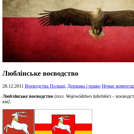
Люблінське воєводство
28.12.2011
Воєводства Польщі
,
Держава і право
Немає коментар
Люблінське воєводство
(пол.
Województwo lubelskie
) – воєводс
км2.