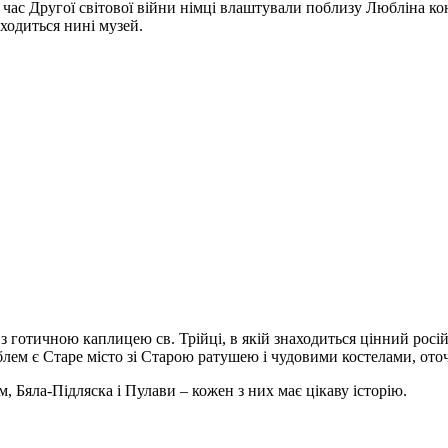
д час Другої світової війни німці влаштували поблизу Любліна к
аходиться нині музей.
готичною каплицею св. Трійці, в якій знаходиться цінний російс
лем є Старе місто зі Старою ратушею і чудовими костелами, о
, Бяла-Підляска і Пулави – кожен з них має цікаву історію.