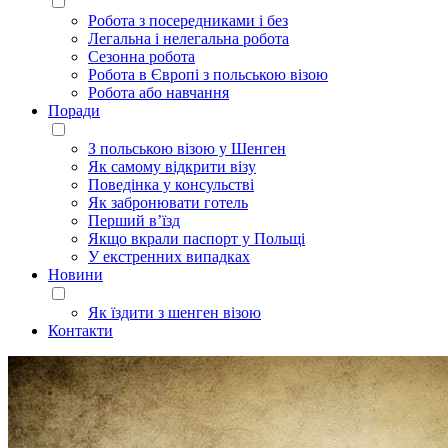
Робота з посередниками і без
Легальна і нелегальна робота
Сезонна робота
Робота в Європі з польською візою
Робота або навчання
Поради
З польською візою у Шенген
Як самому відкрити візу
Поведінка у консульстві
Як забронювати готель
Перший в’їзд
Якщо вкрали паспорт у Польщі
У екстренних випадках
Новини
Як їздити з шенген візою
Контакти