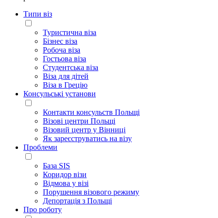
Типи віз
Туристична віза
Бізнес віза
Робоча віза
Гостьова віза
Студентська віза
Віза для дітей
Віза в Грецію
Консульські установи
Контакти консульств Польщі
Візові центри Польщі
Візовий центр у Вінниці
Як зареєструватись на візу
Проблеми
База SIS
Коридор візи
Відмова у візі
Порушення візового режиму
Депортація з Польщі
Про роботу