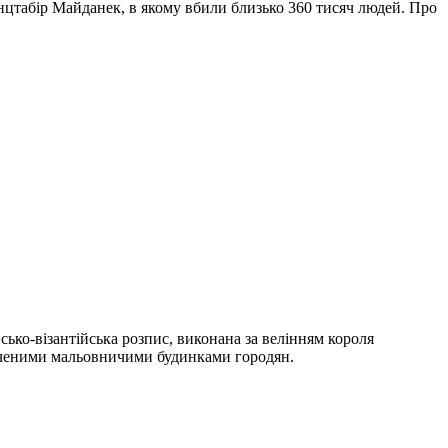
онцтабір Майданек, в якому вбили близько 360 тисяч людей. Про
ько-візантійська розпис, виконана за велінням короля
точеними мальовничими будинками городян.