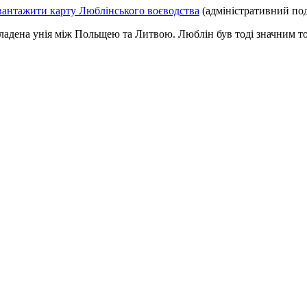
вантажити карту Люблінського воєводства
(адміністративний под
укладена унія між Польщею та Литвою. Люблін був тоді значним то