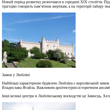
Новий період розвитку розпочався в середині XIX століття. Пі
трагедію говорить пам’ятник жертвам, а на території табору зн
Замок у Любліні
Найбільш характерною будівлею Любліна є королівський замок з 
Владислава Ягайла. Важливим архітектурно-історичним ансамб
Інші великі центри в Люблінському воєводстві це Замосць, Хелм