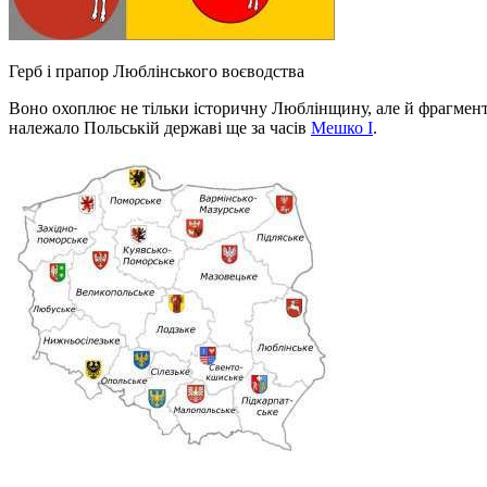
Герб і прапор Люблінського воєводства
Воно охоплює не тільки історичну Люблінщину, але й фрагменти
належало Польській державі ще за часів
Мешко I
.