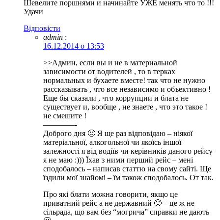
Шевелите поршнями и начинайте УЖЕ менять что то !!!
Удачи
Відповіcти
admin
:
16.12.2014 о 13:53
>>Админ, если вы и не в материальной
зависимости от водителей , то в терках
нормальных и бухаете вместе! так что не нужно
рассказывать , что все независимо и объективно !
Еще бы сказали , что коррупции и блата не
существует и, вообще , не знаете , что это такое !
не смешите !
————-
Доброго дня 🙂 Я ще раз відповідаю – ніякої
матеріальної, алкогольної чи якоїсь іншої
залежності я від водіїв чи керівників даного рейсу
я не маю :))) Їхав з ними перший рейс – мені
сподобалось – написав статтю на свому сайті. Ще
їздили мої знайомі – їм також сподобалось. От так.
Про які блати можна говорити, якщо це
приватний рейс а не державний 🙂 – це ж не
сільрада, що вам без “могрича” справки не дають