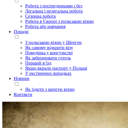
Робота з посередниками і без
Легальна і нелегальна робота
Сезонна робота
Робота в Європі з польською візою
Робота або навчання
Поради
З польською візою у Шенген
Як самому відкрити візу
Поведінка у консульстві
Як забронювати готель
Перший в’їзд
Якщо вкрали паспорт у Польщі
У екстренних випадках
Новини
Як їздити з шенген візою
Контакти