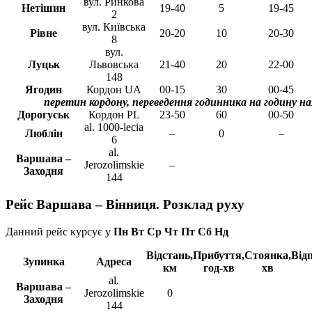
вул. Ринкова
Нетішин
19-40
5
19-45
2
вул. Київська
Рівне
20-20
10
20-30
8
вул.
Луцьк
Львовська
21-40
20
22-00
148
Ягодин
Кордон UA
00-15
30
00-45
перетин кордону, переведення годинника на годину на
Дорогуськ
Кордон PL
23-50
60
00-50
al. 1000-lecia
Люблін
–
0
–
6
al.
Варшава –
Jerozolimskie
–
Заходня
144
Рейс Варшава – Вінниця. Розклад руху
Данний рейс курсує у
Пн Вт Ср Чт Пт Сб Нд
Відстань,
Прибуття,
Стоянка,
Від
Зупинка
Адреса
км
год-хв
хв
al.
Варшава –
Jerozolimskie
0
Заходня
144