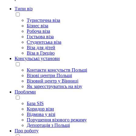
Типи віз
Туристична віза
Бізнес віза
Робоча віза
Гостьова віза
Студентська віза
Віза для дітей
Віза в Грецію
Консульські установи
Контакти консульств Польщі
Візові центри Польщі
Візовий центр у Вінниці
Як зареєструватись на візу
Проблеми
База SIS
Коридор візи
Відмова у візі
Порушення візового режиму
Депортація з Польщі
Про роботу