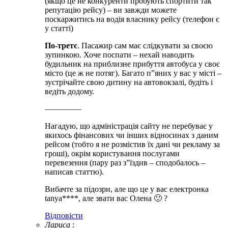
(якщо це не конкуренти пробують спортити так
репутацію рейсу) – ви завжди можете
поскаржитись на водія власнику рейсу (телефон є
у статті)
По-третє
. Пасажир сам має слідкувати за своєю
зупинкою. Хоче поспати – нехай наводить
будильник на приблизне прибуття автобуса у своє
місто (це ж не потяг). Багато п”яних у вас у місті –
зустрічайте свою дитину на автовокзалі, будіть і
ведіть додому.
————–
Нагадую, що адміністрація сайту не перебуває у
якихось фінансових чи інших відносинах з даним
рейсом (тобто я не розмістив їх дані чи рекламу за
гроші), окрім користування послугами
перевезення (пару раз з”їздив – сподобалось –
написав статтю).
Вибачте за підозри, але що це у вас електронка
tanya****, але звати вас Олена 🙂 ?
Відповіcти
Лариса
: