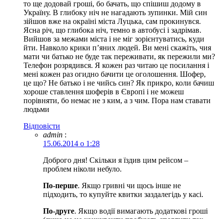
то ще додовай гроші, бо бачать, що спішиш додому в
Україну. В глибоку ніч не нагадають зупинки. Мій син
зійшов вже на окраїні міста Луцька, сам прокинувся.
Ясна річ, що глибока ніч, темно в автобусі і задрімав.
Вийшов за межами міста і не міг зорієнтуватись, куди
йти. Навколо крики п’яних людей. Ви мені скажіть, чия
мати чи батько не буде так переживати, як пережили ми?
Телефон розрядився. Я кожен раз читаю це посилання і
мені кожен раз огидно бачити це оголошення. Шофер,
це що? Не батько і не чийсь син? Як прикро, коли бачиш
хороше ставлення шоферів в Європі і не можеш
порівняти, бо немає не з ким, а з чим. Пора нам ставати
людьми
Відповіcти
admin
:
15.06.2014 о 1:28
Доброго дня! Скільки я їздив цим рейсом –
проблем ніколи небуло.
По-перше
. Якщо гривні чи щось інше не
підходить, то купуйте квитки заздалегідь у касі.
По-друге
. Якщо водії вимагають додаткові гроші