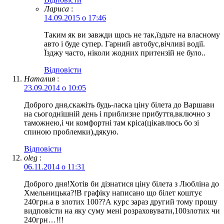
Лариса
:
14.09.2015 о 17:46
Таким як ви завжди щось не так,їздьте на власному
авто і буде супер. Гарний автобус,вічливі водії.
Їзджу часто, ніколи жодних притензій не було..
Відповіcти
Наталия
:
23.09.2014 о 10:05
Доброго дня,скажіть будь-ласка ціну білета до Варшави
на сьогоднішній день і приблизне прибуття,включно з
таможнею,і чи комфортні там кріса(цікавлюсь бо зі
спиною проблемки),дякую.
Відповіcти
oleg
:
06.11.2014 о 11:31
Доброго дня!Хотів би дізнатися ціну білета з Любліна до
Хмельницька?!В графіку написано що білет коштує
240грн.а в злотих 100??А курс зараз другий тому прошу
видповісти на яку суму мені розраховувати,100злотих чи
240грн…!!!