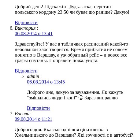
Добрий день! Підскажіть ,будь-ласка, перетин
польського кордону 23:50 чи буває що раніше? Дякую!
Відповіcти
Виктория
:
06.08.2014 о 13:41
Здравствуйте! У вас в табличках расписаний какой-то
небольшой хаос творится. Время прибытия не совсем
понятно в Варшаву, а уж обратный рейс – и вовсе все
графы спутаны. Поправьте пожалуйста.
Відповіcти
admin
:
06.08.2014 о 13:45
Доброго дня, дякую за зауваження. Як кажуть –
“змішались люди і коні” 🙂 Зараз виправлю
Відповіcти
Василь
:
09.08.2014 о 11:21
Доброго дня. Яка сьогоднішня ціна квитка з
Хмельницького до Варшави? Які зручності є в автобусі?