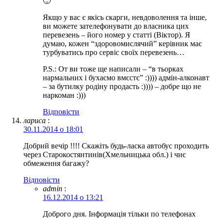
🙂
Якщо у вас є якісь скарги, невдоволення та інше,
ви можете зателефонувати до власника цих
перевезень – його номер у статті (Віктор). Я
думаю, кожен “здоровомислячий” керівник має
турбуватись про сервіс своїх перевезень…
P.S.: От ви тоже ще написали – “в тьорках
нармальних і бухаємо вмєстє” :)))) адмін-алконавт
– за бутилку родіну продасть :)))) – добре що не
наркоман :)))
Відповіcти
лариса
:
30.11.2014 о 18:01
Добрий вечір !!!! Скажіть будь-ласка автобус проходить
через Старокостянтинів(Хмельницька обл.) і чиє
обмеження багажу?
Відповіcти
admin
:
16.12.2014 о 13:21
Доброго дня. Інформація тільки по телефонах