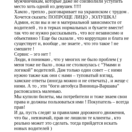
мужчинчикам, которые даже не соизволили уступить
место хоть одной из девушек !!!!!
Хамло , трепло , разговаривает на украинском с трудом .
Хочется сказать: ПОПРОЩЕ ЛИЦО , ЗОЛУШКА!
Админ, если вы и не в материальной зависимости от
водителей , то в терках нормальных и бухаете вместе!
так что не нужно рассказывать , что все независимо и
объективно ! Еще бы сказали , что коррупции и блата не
существует и, вообще , не знаете , что это такое ! не
смешите !
Сервис – эго нет !
Люди, я понимаю , что у многих не было проблем ( у
меня тоже не было , пока не столкнулась с “Умами и
логикой” водителей. Дам только один совет – с ними
нужно также как они с нами – туповатый взгляд,
хамские ответы (иногда можно и не отвечать) , и жеще с
ними. А то , эти “боги автобуса Винница-Варшава”
распоясались маленько.
Мы купили билеты, мы потребители и тоже знаем свои
права и должны пользоваться ими ! Покупатель – всегда
прав!
И да, пусть следят за правилами дорожного движения,
что бы , невзначай, прав не лишили те клиенты , кто
реально может это сделать. тогда прийдется искать
новых водителей )