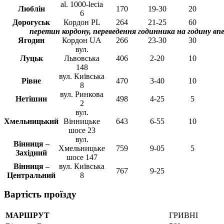
al. 1000-lecia
Люблін
170
19-30
20
6
Дорогуськ
Кордон PL
264
21-25
60
перетин кордону, переведення годинника на годину вп
Ягодин
Кордон UA
266
23-30
30
вул.
Луцьк
Львовська
406
2-20
10
148
вул. Київська
Рівне
470
3-40
10
8
вул. Ринкова
Нетішин
498
4-25
5
2
вул.
Хмельницький
Вінницьке
643
6-55
10
шосе 23
вул.
Вінниця –
Хмельницьке
759
9-05
5
Західний
шосе 147
Вінниця –
вул. Київська
767
9-25
Центральний
8
Вартість проїзду
МАРШРУТ
ГРИВНІ