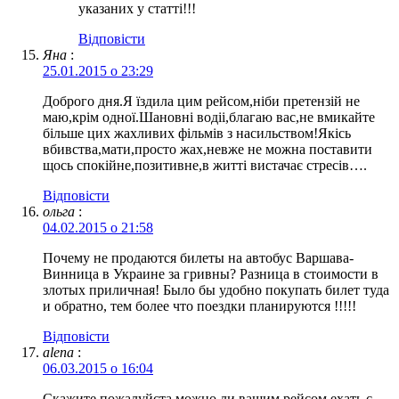
указаних у статті!!!
Відповіcти
Яна
:
25.01.2015 о 23:29
Доброго дня.Я їздила цим рейсом,ніби претензій не
маю,крім одної.Шановні водіі,благаю вас,не вмикайте
більше цих жахливих фільмів з насильством!Якісь
вбивства,мати,просто жах,невже не можна поставити
щось спокійне,позитивне,в житті вистачає стресів….
Відповіcти
ольга
:
04.02.2015 о 21:58
Почему не продаются билеты на автобус Варшава-
Винница в Украине за гривны? Разница в стоимости в
злотых приличная! Было бы удобно покупать билет туда
и обратно, тем более что поездки планируются !!!!!
Відповіcти
alena
:
06.03.2015 о 16:04
Скажите пожалуйста можно ли вашим рейсом ехать с