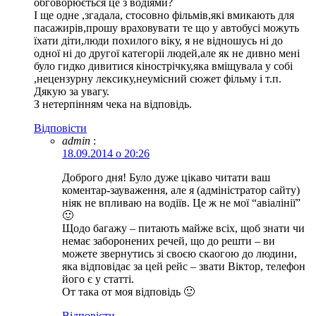
обговорюється це з водіями?
І ще одне ,згадала, стосовно фільмів,які вмикають для
пасажирів,прошу враховувати те що у автобусі можуть
їхати діти,люди похилого віку, я не відношусь ні до
одної ні до другої категоріі людей,але як не дивно мені
було гидко дивитися кінострічку,яка вміщувала у собі
,нецензурну лексику,неумісний сюжет фільму і т.п.
Дякую за увагу.
З нетерпінням чека на відповідь.
Відповіcти
admin
:
18.09.2014 о 20:26
Доброго дня! Було дуже цікаво читати ваш
коментар-зауваження, але я (адміністратор сайту)
ніяк не впливаю на водіїв. Це ж не мої “авіалінії”
🙂
Щодо багажу – питають майже всіх, щоб знати чи
немає заборонених речей, що до решти – ви
можете звернутись зі своєю скаогою до людини,
яка відповідає за цей рейс – звати Віктор, телефон
його є у статті.
От така от моя відповідь 🙂
Відповіcти