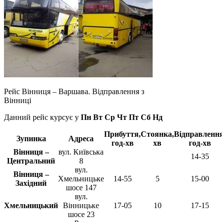
Рейс Вінниця – Варшава. Відправлення з
Вінниці
Данний рейс курсує у
Пн Вт Ср Чт Пт Сб Нд
Прибуття,
Стоянка,
Відправлення
Зупинка
Адреса
год-хв
хв
год-хв
Вінниця –
вул. Київська
14-35
Центральний
8
вул.
Вінниця –
Хмельницьке
14-55
5
15-00
Західний
шосе 147
вул.
Хмельницький
Вінницьке
17-05
10
17-15
шосе 23