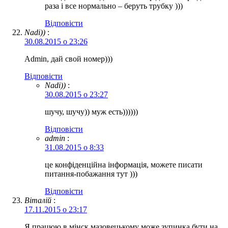
раза і все нормально – беруть трубку )))
Відповіcти
Nadi))
:
30.08.2015 о 23:26
Admin, дай свой номер)))
Відповіcти
Nadi))
:
30.08.2015 о 23:27
шучу, шучу)) муж есть))))))
Відповіcти
admin
:
31.08.2015 о 8:33
це конфіденційна інформація, можете писати
питання-побажання тут )))
Відповіcти
Віталій
:
17.11.2015 о 23:17
Я працюю в мінск мазовецькому може зупинка бути на