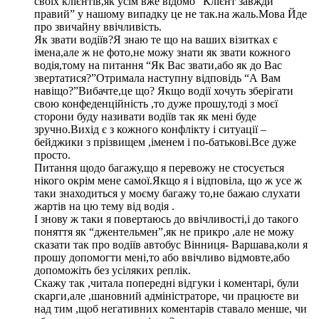
своїх клієнтів,як усім вже відомо “Клієнт завжди
правий” у нашому випадку це не так.на жаль.Мова Йде
про звичайну ввічливість.
Як звати водіїв?Я знаю те що на ваших візитках є
імена,але ж не фото,не можу знати як звати кожного
водія,тому на питання “Як Вас звати,або як до Вас
звертатися?”Отримала наступну відповідь “А Вам
навіщо?”Вибачте,це що? Якщо водії хочуть зберігати
свою конфеденційність ,то дуже прошу,тоді з моєї
сторони буду називати водіїв так як мені буде
зручно.Вихід є з кожного конфлікту і ситуації –
бейджики з прізвищем ,іменем і по-батькові.Все дуже
просто.
Питання щодо багажу,що я перевожу не стосується
нікого окрім мене самої.Якщо я і відповіла, що ж усе ж
таки знаходиться у моєму багажу то,не бажаю слухати
жартів на цю тему від водія .
І знову ж таки я повертаюсь до ввічливості,і до такого
поняття як “джентельмен”,як не прикро ,але не можу
сказати так про водіїв автобус Вінниця- Варшава,коли я
прошу допомогти мені,то або ввічливо відмовте,або
допоможіть без усіляких реплік.
Скажу так ,читала попередні відгуки і коментарі, були
скарги,але ,шановний адміністраторе, чи працюєте ви
над тим ,щоб негативних коментарів ставало менше, чи