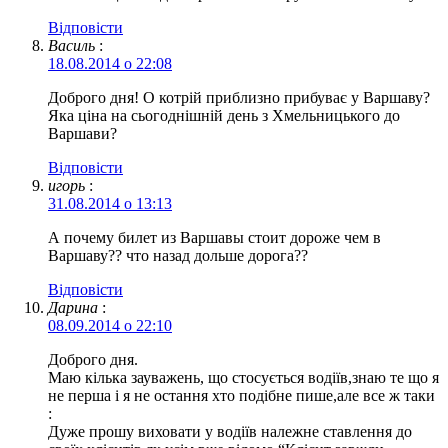
Відповіcти
Василь
:
18.08.2014 о 22:08
Доброго дня! О котрій приблизно прибуває у Варшаву?
Яка ціна на сьогоднішній день з Хмельницького до
Варшави?
Відповіcти
игорь
:
31.08.2014 о 13:13
А почему билет из Варшавы стоит дороже чем в
Варшаву?? что назад дольше дорога??
Відповіcти
Дарина
:
08.09.2014 о 22:10
Доброго дня.
Маю кілька зауважень, що стосується водіїв,знаю те що я
не перша і я не остання хто подібне пише,але все ж таки
:
Дуже прошу виховати у водіїв належне ставлення до