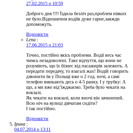
27.02.2015 о 10:59
Доброго дня !!!! Їздила безліч раз,проблем ніяких
не було.Відношення водіїв дуже гарне,завжди
допоможуть.
Відповіcти
Lena
:
17.06.2015 о 21:03
Точно, постійно якісь проблеми. Водії весь час
чимсь незадоволені. Таке відчуття, що вони не
розуміють, що їх бізнес від пасажирів залежить. А
передати передачу, то взагалі жах! Водій говорить
дзвонити їм у Польщі вже о 2 год. ночі, а самі
телефон вмикають десь о 4-5 ранку. І у трубку: А
що, а ми вже від’їжджаємо. Треба було чекати на
вокзалі.
Як чекати на вокзалі, коли вночі він зачинений.
Всю ніч на вулиці дівчатам сидіти?
І так постійно.
Відповіcти
Ірина
:
04.07.2014 о 13:11