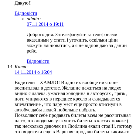
Дякую!!
Відповіcти
admin
:
07.11.2014 о 19:11
Доброго дня. Зателефонуйте за телефонами
вказаними у статті і уточніть, оскільки ціни
можуть змінюватись, а я не відповідаю за даний
рейс.
Відповіcти
Катя
:
14.11.2014 о 16:04
Водители – ХАМЛО! Видно их вообще никто не
воспитывал в детстве. Желание нажиться на людях
видно с далека. ужасная холодина в автобусах , грязь ,
ноги упираются в переднее кресло и складывается
впечатление , что пару мест еще просто втиснули в
автобус дабы людей побольше набрать.
Позволяют себе продавать билеты всем не рассчитывая
на то, что люди могут купить билеты в кассах пожже (
так несколько девочек из Люблина ехали стоя!!!, потому
что водители еще в Варшаве продали билеты каким-то