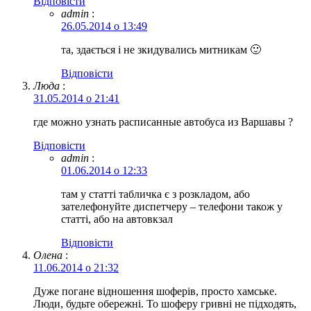
Відповіcти
admin
:
26.05.2014 о 13:49
та, здається і не зкидувались митникам 🙂
Відповіcти
Люда
:
31.05.2014 о 21:41
где можно узнать расписанные автобуса из Варшавы ?
Відповіcти
admin
:
01.06.2014 о 12:33
там у статті табличка є з розкладом, або
зателефонуйте диспетчеру – телефони також у
статті, або на автовкзал
Відповіcти
Олена
:
11.06.2014 о 21:32
Дуже погане відношення шоферів, просто хамське.
Люди, будьте обережні. То шоферу гривні не підходять,