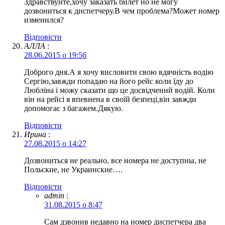
Здравствуйте,хочу заказать билет но не могу
дозвониться к диспетчеру.В чем проблема?Может номер
изменился?
Відповіcти
АЛЛА
:
28.06.2015 о 19:56
Доброго дня.А я хочу висловити свою вдячність водію
Сергію,завжди попадаю на його рейс коли їду до
Любліна і можу сказати що це досвідчений водій. Коли
він на рейсі я впевнена в своїй безпеці,він завжди
допомогає з багажем.Дякую.
Відповіcти
Ирина
:
27.08.2015 о 14:27
Дозвониться не реально, все номера не доступны, не
Польские, не Украинские….
Відповіcти
admin
:
31.08.2015 о 8:47
Сам дзвонив недавно на номер диспетчера два