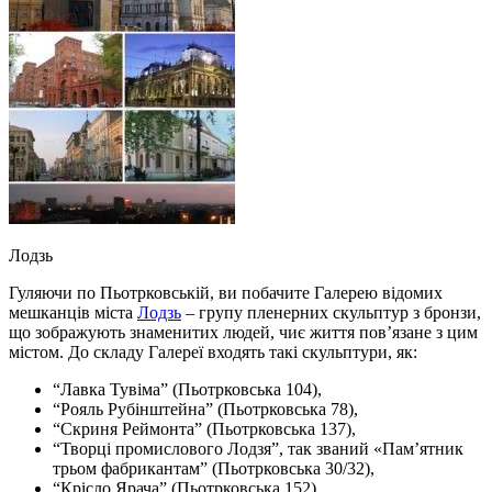
Лодзь
Гуляючи по Пьотрковській, ви побачите Галерею відомих
мешканців міста
Лодзь
– групу пленерних скульптур з бронзи,
що зображують знаменитих людей, чиє життя пов’язане з цим
містом. До складу Галереї входять такі скульптури, як:
“Лавка Тувіма” (Пьотрковська 104),
“Рояль Рубінштейна” (Пьотрковська 78),
“Скриня Реймонта” (Пьотрковська 137),
“Творці промислового Лодзя”, так званий «Пам’ятник
трьом фабрикантам” (Пьотрковська 30/32),
“Крісло Ярача” (Пьотрковська 152),