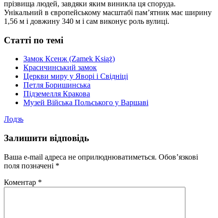
прізвища людей, завдяки яким виникла ця споруда.
Унікальний в європейському масштабі пам’ятник має ширину
1,56 м і довжину 340 м і сам виконує роль вулиці.
Статті по темі
Замок Ксенж (Zamek Książ)
Красичинський замок
Церкви миру у Яворі і Свідніці
Петля Боришинська
Підземелля Кракова
Музей Війська Польського у Варшаві
Лодзь
Залишити відповідь
Ваша e-mail адреса не оприлюднюватиметься.
Обов’язкові
поля позначені
*
Коментар
*