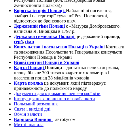
Республіка Польща (пол. Rzeczpospolita Polska
Жечпосполіта Польска))
Коротка історія Польщі
.
Найдавніші поселення,
знайдені на території сучасної Речі Посполитої,
відносяться до бронзового віку.
Державний гімн Польщі
є «Мазурка Домбровського,
написана Я. Вибіцкім в 1797 р.
Державна символіка Польщі
це державний
прапор,
герб
,
гімн
Консульство і посольство Польщі в Україні
Контакти
та знаходження Посольства та Генеральних консульств
Республіки Польща в Україні
Візові центри Польщі в Україні
Карта Польщі
Польща
– достатньо велика держава,
площа більше 300 тисяч квадратних кілометрів і
населення понад 38 мільйонів чоловік
Карта поляка
це документ, який підтверджує
приналежність до польського народу.
Документи для отримання шенгенської візи
Інструкція по заповненню візової анкети
Польський розмовник
Свята і вихідні дні
Обмін валюти
Варшава Вінниця
- автобусом
Митні правила