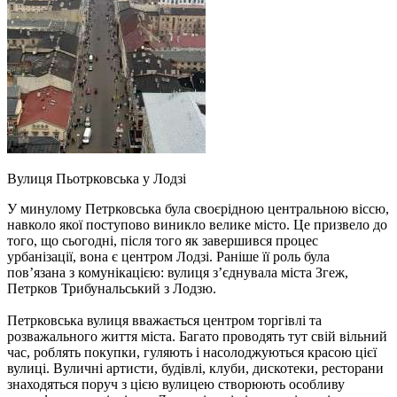
Вулиця Пьотрковська у Лодзі
У минулому Петрковська була своєрідною центральною віссю,
навколо якої поступово виникло велике місто. Це призвело до
того, що сьогодні, після того як завершився процес
урбанізації, вона є центром Лодзі. Раніше її роль була
пов’язана з комунікацією: вулиця з’єднувала міста Згеж,
Петрков Трибунальський з Лодзю.
Петрковська вулиця вважається центром торгівлі та
розважального життя міста. Багато проводять тут свій вільний
час, роблять покупки, гуляють і насолоджуються красою цієї
вулиці. Вуличні артисти, будівлі, клуби, дискотеки, ресторани
знаходяться поруч з цією вулицею створюють особливу