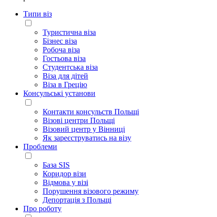
Типи віз
Туристична віза
Бізнес віза
Робоча віза
Гостьова віза
Студентська віза
Віза для дітей
Віза в Грецію
Консульські установи
Контакти консульств Польщі
Візові центри Польщі
Візовий центр у Вінниці
Як зареєструватись на візу
Проблеми
База SIS
Коридор візи
Відмова у візі
Порушення візового режиму
Депортація з Польщі
Про роботу