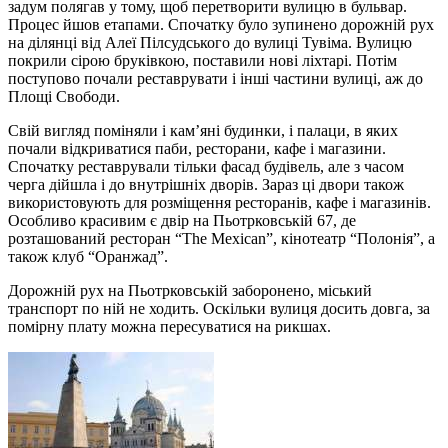
задум полягав у тому, щоб перетворити вулицю в бульвар.
Процес йшов етапами. Спочатку було зупинено дорожній рух
на ділянці від Алеї Пілсудського до вулиці Тувіма. Вулицю
покрили сірою бруківкою, поставили нові ліхтарі. Потім
поступово почали реставрувати і інші частини вулиці, аж до
Площі Свободи.
Свій вигляд поміняли і кам’яні будинки, і палаци, в яких
почали відкриватися паби, ресторани, кафе і магазини.
Спочатку реставрували тільки фасад будівель, але з часом
черга дійшла і до внутрішніх дворів. Зараз ці двори також
використовують для розміщення ресторанів, кафе і магазинів.
Особливо красивим є двір на Пьотрковській 67, де
розташований ресторан “The Mexican”, кінотеатр “Полонія”, а
також клуб “Оранжад”.
Дорожній рух на Пьотрковській заборонено, міський
транспорт по ній не ходить. Оскільки вулиця досить довга, за
помірну плату можна пересуватися на рикшах.