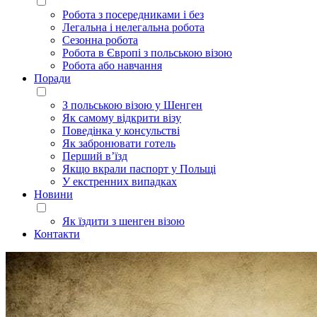
Робота з посередниками і без
Легальна і нелегальна робота
Сезонна робота
Робота в Європі з польською візою
Робота або навчання
Поради
З польською візою у Шенген
Як самому відкрити візу
Поведінка у консульстві
Як забронювати готель
Перший в’їзд
Якщо вкрали паспорт у Польщі
У екстренних випадках
Новини
Як їздити з шенген візою
Контакти