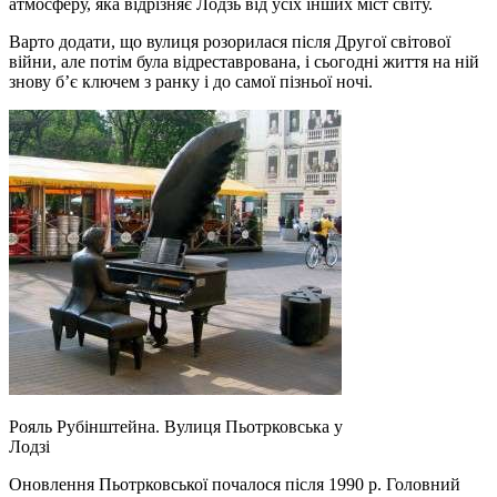
атмосферу, яка відрізняє Лодзь від усіх інших міст світу.
Варто додати, що вулиця розорилася після Другої світової
війни, але потім була відреставрована, і сьогодні життя на ній
знову б’є ключем з ранку і до самої пізньої ночі.
Рояль Рубінштейна. Вулиця Пьотрковська у
Лодзі
Оновлення Пьотрковської почалося після 1990 р. Головний