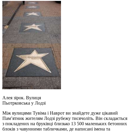
Алея зірок. Вулиця
Пьотрковська у Лодзі
Між вулицями Тувіма і Наврот ви знайдете дуже цікавий
Пам’ятник жителям Лодзі рубежу тисячоліть. Він складається
з покладених на бруківці близько 13 500 маленьких бетонних
блоків з чавунними табличками, де написані імена та