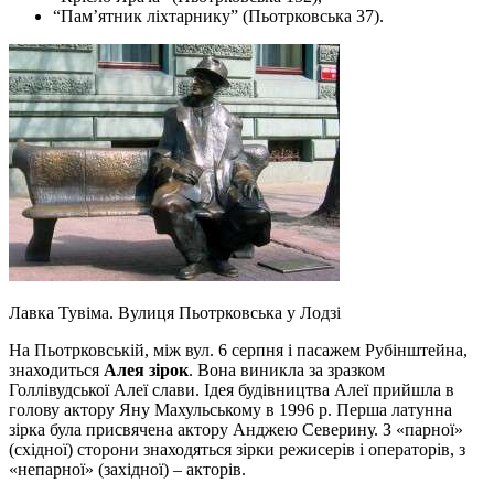
“Пам’ятник ліхтарнику” (Пьотрковська 37).
Лавка Тувіма. Вулиця Пьотрковська у Лодзі
На Пьотрковській, між вул. 6 серпня і пасажем Рубінштейна,
знаходиться
Алея зірок
. Вона виникла за зразком
Голлівудської Алеї слави. Ідея будівництва Алеї прийшла в
голову актору Яну Махульському в 1996 р. Перша латунна
зірка була присвячена актору Анджею Северину. З «парної»
(східної) сторони знаходяться зірки режисерів і операторів, з
«непарної» (західної) – акторів.