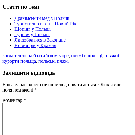
Статті по темі
Драхімський мед з Польщі
Туристична віза на Новий Рік
Шопінг у Польщі
Туризм у Польщі
Як добратися в Закопане
Новий рік у Кракові
когда тепло на балтийском море
,
пляжі в польщі
,
пляжні
курорти польща
,
польські пляжі
Залишити відповідь
Ваша e-mail адреса не оприлюднюватиметься.
Обов’язкові
поля позначені
*
Коментар
*