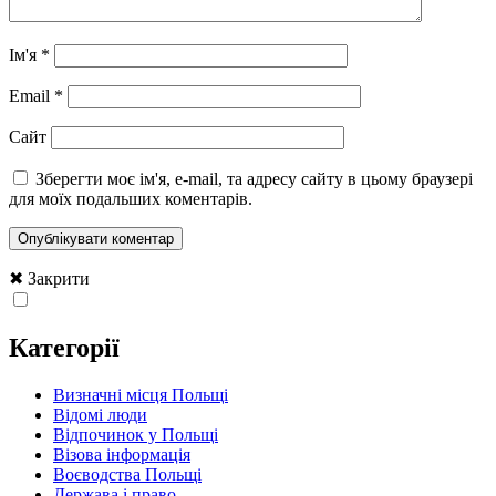
Ім'я
*
Email
*
Сайт
Зберегти моє ім'я, e-mail, та адресу сайту в цьому браузері
для моїх подальших коментарів.
✖ Закрити
Категорії
Визначні місця Польщі
Відомі люди
Відпочинок у Польщі
Візова інформація
Воєводства Польщі
Держава і право