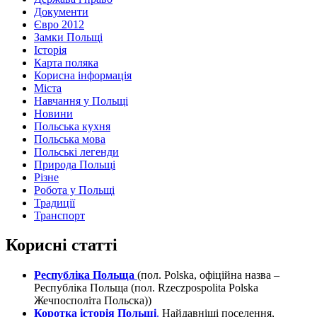
Документи
Євро 2012
Замки Польщі
Історія
Карта поляка
Корисна інформація
Міста
Навчання у Польщі
Новини
Польська кухня
Польська мова
Польські легенди
Природа Польщі
Різне
Робота у Польщі
Традиції
Транспорт
Корисні статті
Республіка Польща
(пол. Polska, офіційна назва –
Республіка Польща (пол. Rzeczpospolita Polska
Жечпосполіта Польска))
Коротка історія Польщі
.
Найдавніші поселення,