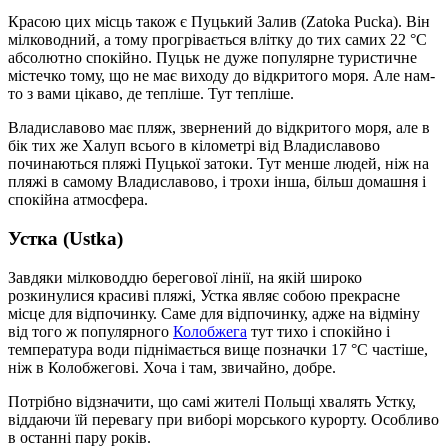
Красою цих місць також є Пуцький Залив (Zatoka Pucka). Він
мілководний, а тому прогрівається влітку до тих самих 22 °С
абсолютно спокійно. Пуцьк не дуже популярне туристичне
містечко тому, що не має виходу до відкритого моря. Але нам-
то з вами цікаво, де тепліше. Тут тепліше.
Владиславово має пляж, звернений до відкритого моря, але в
бік тих же Халуп всього в кілометрі від Владиславово
починаються пляжі Пуцької затоки. Тут менше людей, ніж на
пляжі в самому Владиславово, і трохи інша, більш домашня і
спокійна атмосфера.
Устка (Ustka)
Завдяки мілководдю берегової лінії, на якій широко
розкинулися красиві пляжі, Устка являє собою прекрасне
місце для відпочинку. Саме для відпочинку, адже на відміну
від того ж популярного
Колобжега
тут тихо і спокійно і
температура води піднімається вище позначки 17 °С частіше,
ніж в Колобжегові. Хоча і там, звичайно, добре.
Потрібно відзначити, що самі жителі Польщі хвалять Устку,
віддаючи їй перевагу при виборі морського курорту. Особливо
в останні пару років.