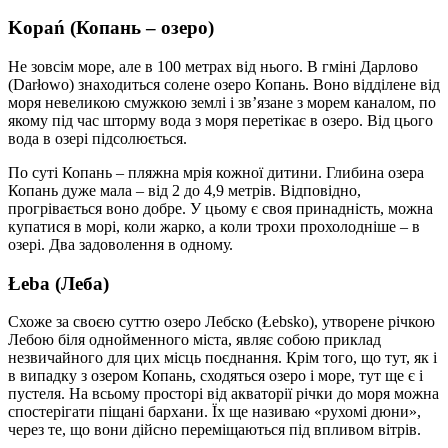
Kopań (Копань – озеро)
Не зовсім море, але в 100 метрах від нього. В гміні Дарлово
(Darłowo) знаходиться солене озеро Копань. Воно відділене від
моря невеликою смужкою землі і зв’язане з морем каналом, по
якому під час шторму вода з моря перетікає в озеро. Від цього
вода в озері підсолюється.
По суті Копань – пляжна мрія кожної дитини. Глибина озера
Копань дуже мала – від 2 до 4,9 метрів. Відповідно,
прогрівається воно добре. У цьому є своя принадність, можна
купатися в морі, коли жарко, а коли трохи прохолодніше – в
озері. Два задоволення в одному.
Łeba (Леба)
Схоже за своєю суттю озеро Лебско (Łebsko), утворене річкою
Лебою біля однойменного міста, являє собою приклад
незвичайного для цих місць поєднання. Крім того, що тут, як і
в випадку з озером Копань, сходяться озеро і море, тут ще є і
пустеля. На всьому просторі від акваторії річки до моря можна
спостерігати піщані бархани. Їх ще називаю «рухомі дюни»,
через те, що вони дійсно переміщаються під впливом вітрів.