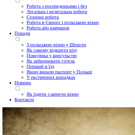
Робота з посередниками і без
Легальна і нелегальна робота
Сезонна робота
Робота в Європі з польською візою
Робота або навчання
Поради
З польською візою у Шенген
Як самому відкрити візу
Поведінка у консульстві
Як забронювати готель
Перший в’їзд
Якщо вкрали паспорт у Польщі
У екстренних випадках
Новини
Як їздити з шенген візою
Контакти