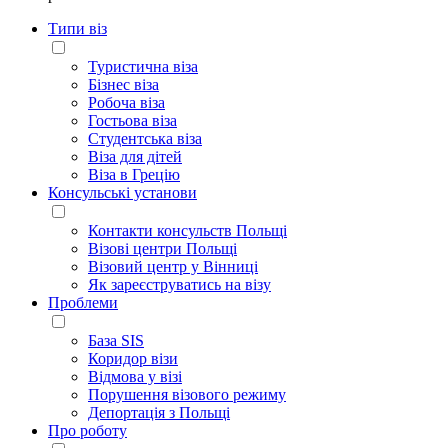
Типи віз
Туристична віза
Бізнес віза
Робоча віза
Гостьова віза
Студентська віза
Віза для дітей
Віза в Грецію
Консульські установи
Контакти консульств Польщі
Візові центри Польщі
Візовий центр у Вінниці
Як зареєструватись на візу
Проблеми
База SIS
Коридор візи
Відмова у візі
Порушення візового режиму
Депортація з Польщі
Про роботу