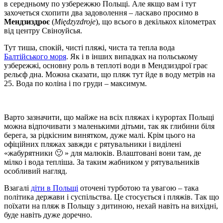
в середньому по узбережжю Польщі. Але якщо вам і тут
захочеться схопити два задоволення – ласкаво просимо в
Мендзиздроє
(
Międzyzdroje
), що всього в декількох кілометрах
від центру Свіноуйсья.
Тут тиша, спокій, чисті пляжі, чиста та тепла вода
Балтійського моря
. Як і в інших випадках на польському
узбережжі, основну роль в теплоті води в Мендзиздрої грає
рельєф дна. Можна сказати, що пляж тут йде в воду метрів на
25. Вода по коліна і по груди – максимум.
Варто зазначити, що майже на всіх пляжах і курортах Польщі
можна відпочивати з маленькими дітьми, так як глибини біля
берега, за рідкісним винятком, дуже малі. Крім цього на
офіційних пляжах завжди є рятувальники і виділені
«жабурятники 🙂 » для малюків. Влаштовані вони там, де
мілко і вода тепліша. За таким жабником у рятувальників
особливий нагляд.
Взагалі
діти в Польщі
оточені турботою та увагою – така
політика держави і суспільства. Це стосується і пляжів. Так що
поїхати на пляж в Польщу з дитиною, нехай навіть на вихідні,
буде навіть дуже доречно.