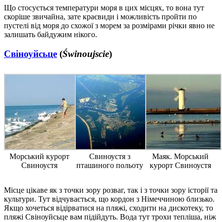
Що стосується температури моря в цих місцях, то вона тут
скоріше звичайна, зате краєвиди і можливість пройти по
пустелі від моря до схожої з морем за розмірами річки явно не
залишать байдужим нікого.
Свіноуйсьце
(
Świnoujscie
)
Морський курорт
Свиноустя з
Маяк. Морський
Свиноустя
пташиного польоту
курорт Свиноустя
Місце цікаве як з точки зору розваг, так і з точки зору історії та
культури. Тут відчувається, що кордон з Німеччиною близько.
Якщо хочеться відірватися на пляжі, сходити на дискотеку, то
пляжі Свіноуйсьце вам підійдуть. Вода тут трохи тепліша, ніж