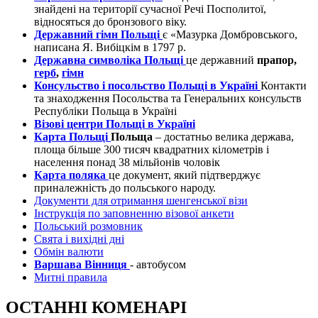
знайдені на території сучасної Речі Посполитої,
відносяться до бронзового віку.
Державний гімн Польщі
є «Мазурка Домбровського,
написана Я. Вибіцкім в 1797 р.
Державна символіка Польщі
це державний
прапор,
герб
,
гімн
Консульство і посольство Польщі в Україні
Контакти
та знаходження Посольства та Генеральних консульств
Республіки Польща в Україні
Візові центри Польщі в Україні
Карта Польщі
Польща
– достатньо велика держава,
площа більше 300 тисяч квадратних кілометрів і
населення понад 38 мільйонів чоловік
Карта поляка
це документ, який підтверджує
приналежність до польського народу.
Документи для отримання шенгенської візи
Інструкція по заповненню візової анкети
Польський розмовник
Свята і вихідні дні
Обмін валюти
Варшава Вінниця
- автобусом
Митні правила
ОСТАННІ КОМЕНАРІ