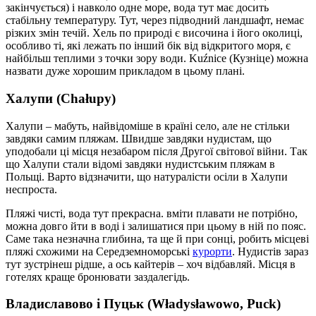
закінчується) і навколо одне море, вода тут має досить
стабільну температуру. Тут, через підводний ландшафт, немає
різких змін течій. Хель по природі є височина і його околиці,
особливо ті, які лежать по інший бік від відкритого моря, є
найбільш теплими з точки зору води. Kuźnice (Кузніце) можна
назвати дуже хорошим прикладом в цьому плані.
Халупи (Chałupy)
Халупи – мабуть, найвідоміше в країні село, але не стільки
завдяки самим пляжам. Швидше завдяки нудистам, що
уподобали ці місця незабаром після Другої світової війни. Так
що Халупи стали відомі завдяки нудистським пляжам в
Польщі. Варто відзначити, що натуралісти осіли в Халупи
неспроста.
Пляжі чисті, вода тут прекрасна. вміти плавати не потрібно,
можна довго йти в воді і залишатися при цьому в ній по пояс.
Саме така незначна глибина, та ще й при сонці, робить місцеві
пляжі схожими на Середземноморські
курорти
. Нудистів зараз
тут зустрінеш рідше, а ось кайтерів – хоч відбавляй. Місця в
готелях краще бронювати заздалегідь.
Владиславово і Пуцьк (Władysławowo, Puck)