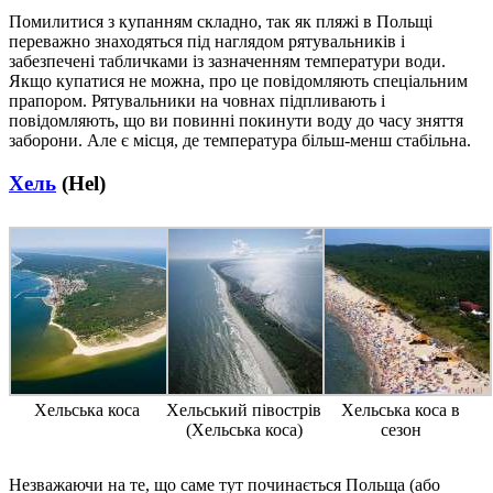
Помилитися з купанням складно, так як пляжі в Польщі
переважно знаходяться під наглядом рятувальників і
забезпечені табличками із зазначенням температури води.
Якщо купатися не можна, про це повідомляють спеціальним
прапором. Рятувальники на човнах підпливають і
повідомляють, що ви повинні покинути воду до часу зняття
заборони. Але є місця, де температура більш-менш стабільна.
Хель
(Hel)
Хельська коса
Хельський півострів
Хельська коса в
(Хельська коса)
сезон
Незважаючи на те, що саме тут починається Польща (або