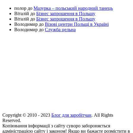
полор
до
Мазурка – польський народний танець
Віталій
до
Бізнес запрошення в Польщу
Віталій
до
Бізнес запрошення в Польщу
Володимир
до
Візові центри Польщі в Україні
Володимир
до
Служба цельна
Copyright © 2010 - 2023
Блог для заробітчан
. All Rights
Reserved.
Копіювання інформації з сайту суворо забороняється
адміністрацією сайту і законом! Якщо ви бажаєте розмістити в