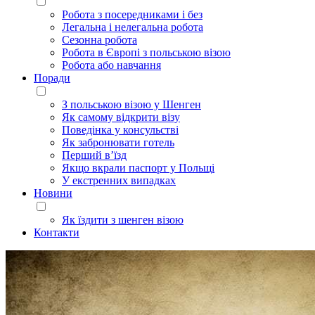
Робота з посередниками і без
Легальна і нелегальна робота
Сезонна робота
Робота в Європі з польською візою
Робота або навчання
Поради
З польською візою у Шенген
Як самому відкрити візу
Поведінка у консульстві
Як забронювати готель
Перший в’їзд
Якщо вкрали паспорт у Польщі
У екстренних випадках
Новини
Як їздити з шенген візою
Контакти