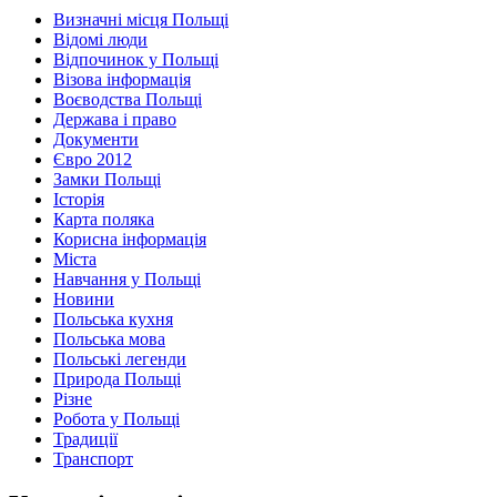
Визначні місця Польщі
Відомі люди
Відпочинок у Польщі
Візова інформація
Воєводства Польщі
Держава і право
Документи
Євро 2012
Замки Польщі
Історія
Карта поляка
Корисна інформація
Міста
Навчання у Польщі
Новини
Польська кухня
Польська мова
Польські легенди
Природа Польщі
Різне
Робота у Польщі
Традиції
Транспорт