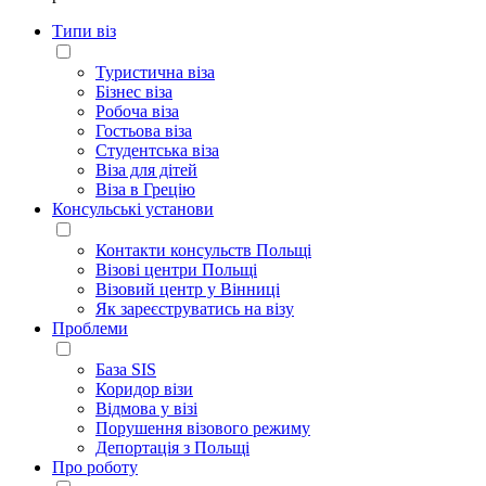
Типи віз
Туристична віза
Бізнес віза
Робоча віза
Гостьова віза
Студентська віза
Віза для дітей
Віза в Грецію
Консульські установи
Контакти консульств Польщі
Візові центри Польщі
Візовий центр у Вінниці
Як зареєструватись на візу
Проблеми
База SIS
Коридор візи
Відмова у візі
Порушення візового режиму
Депортація з Польщі
Про роботу