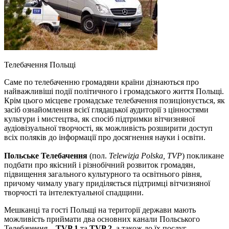
Телебачення Польщі
Саме по телебаченню громадяни країни дізнаються про
найважливіші події політичного і громадського життя Польщі.
Крім цього місцеве громадське телебачення позиціонується, як
засіб ознайомлення всієї глядацької аудиторії з цінностями
культури і мистецтва, як спосіб підтримки вітчизняної
аудіовізуальної творчості, як можливість розширити доступ
всіх поляків до інформації про досягнення науки і освіти.
Польське Телебачення
(пол.
Telewizja Polska, TVP
) покликане
подбати про якісний і різнобічний розвиток громадян,
підвищення загального культурного та освітнього рівня,
причому чималу увагу приділяється підтримці вітчизняної
творчості та інтелектуальної спадщини.
Мешканці та гості Польщі на території держави мають
можливість приймати два основних канали Польського
Телебачення –
TVP 1
та
TVP 2
, а також до їх послуг