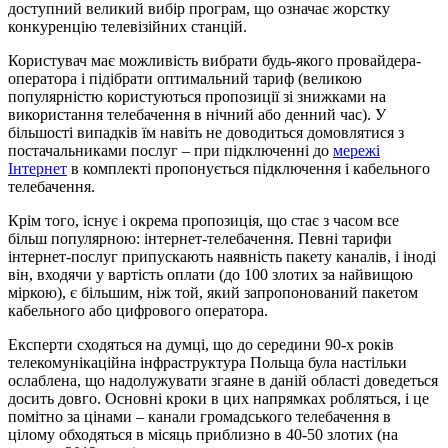
доступний великий вибір програм, що означає жорстку
конкуренцію телевізійних станцій.
Користувач має можливість вибрати будь-якого провайдера-
оператора і підібрати оптимальний тариф (великою
популярністю користуються пропозиції зі знижками на
використання телебачення в нічний або денний час). У
більшості випадків їм навіть не доводиться домовлятися з
постачальниками послуг – при підключенні до
мережі
Інтернет
в комплекті пропонується підключення і кабельного
телебачення.
Крім того, існує і окрема пропозиція, що стає з часом все
більш популярною: інтернет-телебачення. Певні тарифи
інтернет-послуг припускають наявність пакету каналів, і іноді
він, входячи у вартість оплати (до 100 злотих за найвищою
міркою), є більшим, ніж той, який запропонований пакетом
кабельного або цифрового оператора.
Експерти сходяться на думці, що до середини 90-х років
телекомунікаційна інфраструктура Польща була настільки
ослаблена, що надолужувати згаяне в даній області доведеться
досить довго. Основні кроки в цих напрямках робляться, і це
помітно за цінами – канали громадського телебачення в
цілому обходяться в місяць приблизно в 40-50 злотих (на