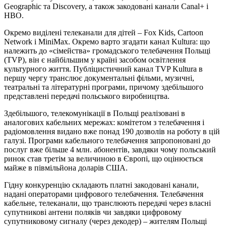
Geographic та Discovery, а також закодовані канали Canal+ і
HBO.
Окремо виділені телеканали для дітей – Fox Kids, Cartoon
Network і MiniMax. Окремо варто згадати канал Kultura: що
належить до «сімейства» громадського телебачення Польщі
(TVP), він є найбільшим у країні засобом освітлення
культурного життя. Публіцистичний канал TVP Kultura в
першу чергу транслює документальні фільми, музичні,
театральні та літературні програми, причому здебільшого
представлені передачі польського виробництва.
Здебільшого, телекомунікації в Польщі реалізовані в
аналогових кабельних мережах: комітетом з телебачення і
радіомовлення видано вже понад 190 дозволів на роботу в цій
галузі. Програми кабельного телебачення запропоновані до
послуг вже більше 4 млн. абонентів, завдяки чому польський
ринок став третім за величиною в Європі, що оцінюється
майже в півмільйона доларів США.
Гідну конкуренцію складають платні закодовані канали,
надані операторами цифрового телебачення. Телебачення
кабельне, телеканали, що транслюють передачі через власні
супутникові антени поляків чи завдяки цифровому
супутниковому сигналу (через декодер) – жителям Польщі