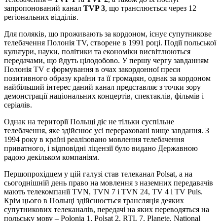
запропонований канал
TVP 3
, що транслюється через 12
регіональних відділів.
Для поляків, що проживають за кордоном, існує супутникове
телебачення Полонія TV, створене в 1991 році. Події польської
культури, науки, політики та економіки висвітлюються
передачами, що йдуть цілодобово. У першу чергу завданням
Полонія TV є формування в очах закордонної преси
позитивного образу країни та її громадян, однак за кордоном
найбільший інтерес даний канал представляє з точки зору
демонстрації національних концертів, спектаклів, фільмів і
серіалів.
Однак на території Польщі діє не тільки суспільне
телебачення, яке здійснює усі перераховані вище завдання. З
1994 року в країні реалізовано мовлення телебачення
приватного, і відповідні ліцензії було видано Державною
радою декільком компаніям.
Першопрохідцем у цій галузі став телеканал Polsat, а на
сьогоднішній день право на мовлення з наземних передавачів
мають телекомпанії TVN, TVN 7 і TVN 24, TV 4 і TV Puls.
Крім цього в Польщі здійснюється трансляція деяких
супутникових телеканалів, передачі на яких переводяться на
польську мову – Polonia 1, Polsat 2, RTL 7, Planete, National