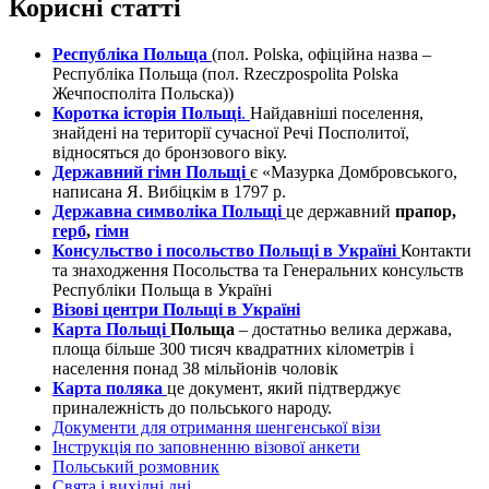
Корисні статті
Республіка Польща
(пол. Polska, офіційна назва –
Республіка Польща (пол. Rzeczpospolita Polska
Жечпосполіта Польска))
Коротка історія Польщі
.
Найдавніші поселення,
знайдені на території сучасної Речі Посполитої,
відносяться до бронзового віку.
Державний гімн Польщі
є «Мазурка Домбровського,
написана Я. Вибіцкім в 1797 р.
Державна символіка Польщі
це державний
прапор,
герб
,
гімн
Консульство і посольство Польщі в Україні
Контакти
та знаходження Посольства та Генеральних консульств
Республіки Польща в Україні
Візові центри Польщі в Україні
Карта Польщі
Польща
– достатньо велика держава,
площа більше 300 тисяч квадратних кілометрів і
населення понад 38 мільйонів чоловік
Карта поляка
це документ, який підтверджує
приналежність до польського народу.
Документи для отримання шенгенської візи
Інструкція по заповненню візової анкети
Польський розмовник
Свята і вихідні дні