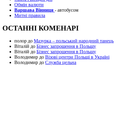
Обмін валюти
Варшава Вінниця
- автобусом
Митні правила
ОСТАННІ КОМЕНАРІ
полор
до
Мазурка – польський народний танець
Віталій
до
Бізнес запрошення в Польщу
Віталій
до
Бізнес запрошення в Польщу
Володимир
до
Візові центри Польщі в Україні
Володимир
до
Служба цельна