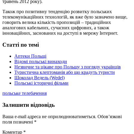
травень 2012 року).
Також про позитивну тенденцію розвитку польських
телекомунікаційних технологій, як вже було зазначено вище,
говорить велика кількість пропозицій – традиційних
аналогових кабельних, сучасних цифрових, а також
інноваційних, заснованих на доступі в мережу Інтернет.
Статті по темі
Аптеки Польщі
Відомі польські винаходи
Незвичне та цікаве про Польщу з погляду українців
Туристична клептоманія або що крадуть туристи
Шоколад Ведель (Wedel)
Польські історичні фільми
польське телебачення
Залишити відповідь
Ваша e-mail адреса не оприлюднюватиметься.
Обов’язкові
поля позначені
*
Коментар
*