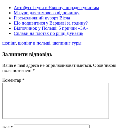
Автобусні тури в Європу: поради туристам
Мазури для зимового відпочинку
Гірськолижний курорт Вісла
Що подивитися у Варшаві за годину?
Відпочинок у Польщі: 5 причин «ЗА»
Сплави на плотах по річці Дунаєць
шопінг
,
шопінг в польщі
,
шоппинг туры
Залишити відповідь
Ваша e-mail адреса не оприлюднюватиметься.
Обов’язкові
поля позначені
*
Коментар
*
Ім'я
*