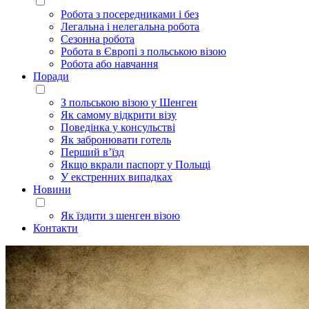
Робота з посередниками і без
Легальна і нелегальна робота
Сезонна робота
Робота в Європі з польською візою
Робота або навчання
Поради
З польською візою у Шенген
Як самому відкрити візу
Поведінка у консульстві
Як забронювати готель
Перший в’їзд
Якщо вкрали паспорт у Польщі
У екстренних випадках
Новини
Як їздити з шенген візою
Контакти