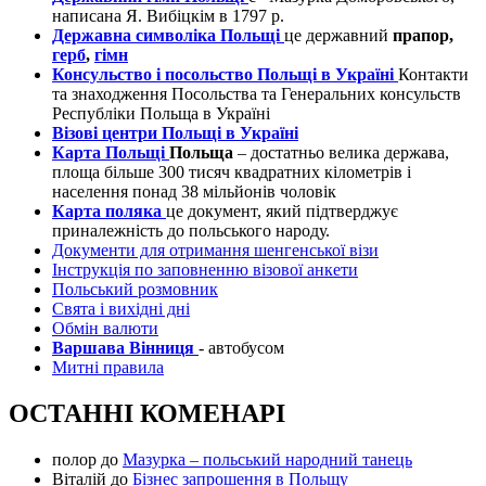
написана Я. Вибіцкім в 1797 р.
Державна символіка Польщі
це державний
прапор,
герб
,
гімн
Консульство і посольство Польщі в Україні
Контакти
та знаходження Посольства та Генеральних консульств
Республіки Польща в Україні
Візові центри Польщі в Україні
Карта Польщі
Польща
– достатньо велика держава,
площа більше 300 тисяч квадратних кілометрів і
населення понад 38 мільйонів чоловік
Карта поляка
це документ, який підтверджує
приналежність до польського народу.
Документи для отримання шенгенської візи
Інструкція по заповненню візової анкети
Польський розмовник
Свята і вихідні дні
Обмін валюти
Варшава Вінниця
- автобусом
Митні правила
ОСТАННІ КОМЕНАРІ
полор
до
Мазурка – польський народний танець
Віталій
до
Бізнес запрошення в Польщу