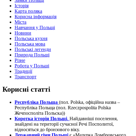
Замки Польщі
Історія
Карта поляка
Корисна інформація
Міста
Навчання у Польщі
Новини
Польська кухня
Польська мова
Польські легенди
Природа Польщі
Різне
Робота у Польщі
Традиції
Транспорт
Корисні статті
Республіка Польща
(пол. Polska, офіційна назва –
Республіка Польща (пол. Rzeczpospolita Polska
Жечпосполіта Польска))
Коротка історія Польщі
.
Найдавніші поселення,
знайдені на території сучасної Речі Посполитої,
відносяться до бронзового віку.
Державний гімн Польщі
є «Мазурка Домбровського,