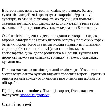
В історичних центрах великих міст, як правило, багато
художніх галерей, які пропонують вироби з бурштину,
сувеніри, картини, антикваріат. Як традиційні польські
сувеніри великою популярністю користуються: гілки верби,
пасхальні яйця з розписом, а також кераміка з Болеславця.
Особливістю південних регіонів країни є створені з дерева
вироби. Матеріал для таких виробів беруть у польських горах
багатих лісами. Крім сувенірів можна відзначити польський
сир і вироби з вовни овець. Ця частина сільського
господарства дуже добре розвинена в Польщі, купити такі
продукти можна на ярмарках і ринках, а також у сільських
крамницях.
Польща має також шопінг для любителів моди. У великих
містах існує багато бутиків відомих торгових марок. Туристи з
різним рівнем доходу отримають задоволення від шопінгу в
цій країні.
Щоб відвідати
шопінг у Польщі
скористуйтесь нашими
послугами
візової підтримки
.
Статті по темі