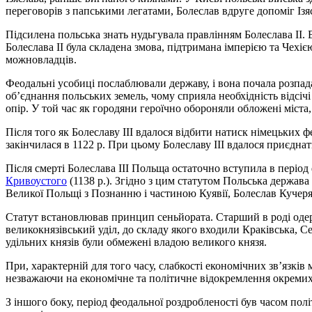
переговорів з папськими легатами, Болеслав вдруге допоміг Ізя
Підсилена польська знать нудьгувала правлінням Болеслава ІІ. В
Болеслава II була складена змова, підтримана імперією та Чехі
можновладців.
Феодальні усобиці послаблювали державу, і вона почала розпада
об’єднання польських земель, чому сприяла необхідність відсіч
опір. У той час як городяни героїчно обороняли обложені міста
Після того як Болеславу III вдалося відбити натиск німецьких 
закінчилася в 1122 р. При цьому Болеславу III вдалося приєднат
Після смерті Болеслава III Польща остаточно вступила в періо
Кривоустого
(1138 р.). Згідно з цим статутом Польська держава
Великої Польщі з Познанню і частиною Куявії, Болеслав Кучеря
Статут встановлював принцип сеньйората. Старший в роді одерж
великокнязівський уділ, до складу якого входили Краківська, Се
удільних князів були обмежені владою великого князя.
При, характерній для того часу, слабкості економічних зв’язк
незважаючи на економічне та політичне відокремлення окремих о
З іншого боку, період феодальної роздробленості був часом пол