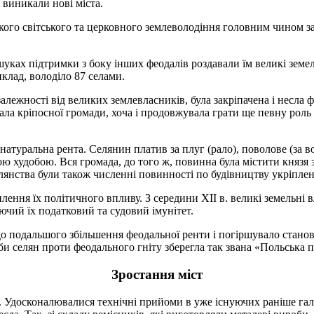
 виникали нові міста.
кого світського та церковного землеволодіння головним чином за
ошуках підтримки з боку інших феодалів роздавали їм великі зем
иклад, володіло 87 селами.
залежності від великих землевласників, була закріпачена і несла 
ала кріпосної громади, хоча і продовжувала грати ще певну роль у
туральна рента. Селянин платив за плуг (рало), поволове (за во
кою худобою. Вся громада, до того ж, повинна була містити князя 
ства були також численні повинності по будівництву укріплених м
лення їх політичного впливу. З середини XII в. великі земельні
ючий їх податковий та судовий імунітет.
о подальшого збільшення феодальної ренти і погіршувало станов
и селян проти феодального гніту зберегла так звана «Польська пр
Зростання міст
а. Удосконалювалися технічні прийоми в уже існуючих раніше гал