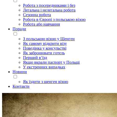
Робота з посередниками і без
Легальна і нелегальна робота
Сезонна робота
Робота в Європі з польською візою
Робота або навчання
Поради
З польською візою у Шенген
Як самому відкрити візу
Поведінка у консульстві
Як забронювати готель
Перший в’їзд
Якщо вкрали паспорт у Польщі
У екстренних випадках
Новини
Як їздити з шенген візою
Контакти