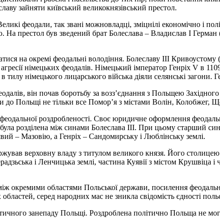
славу зайняти київський великокнязівський престол.
еликі феодали, так звані можновладці, зміцнілі економічно і пол
єю. На престол був зведений брат Болеслава – Владислав I Герма
тися на окремі феодальні володіння. Болеславу III Кривоустому 
і агресії німецьких феодалів. Німецький імператор Генріх V в 11
, в тилу німецького лицарського війська діяли селянські загони. 
феодалів, він почав боротьбу за возз’єднання з Польщею Західног
и до Польщі не тільки все Помор’я з містами Волін, Колобжег, Ще
д феодальної роздробленості. Своє юридичне оформлення феодаль
 була розділена між синами Болеслава III. При цьому старший си
вий – Мазовію, а Генріх – Сандомирську і Люблінську землі.
ував верховну владу з титулом великого князя. Його столицею б
радзьська і Ленчицька землі, частина Куявії з містом Крушвіца і
ів між окремими областями Польської держави, посилення феодальн
бластей, серед народних мас не зникла свідомість єдності польс
ітичного занепаду Польщі. Роздроблена політично Польща не могла