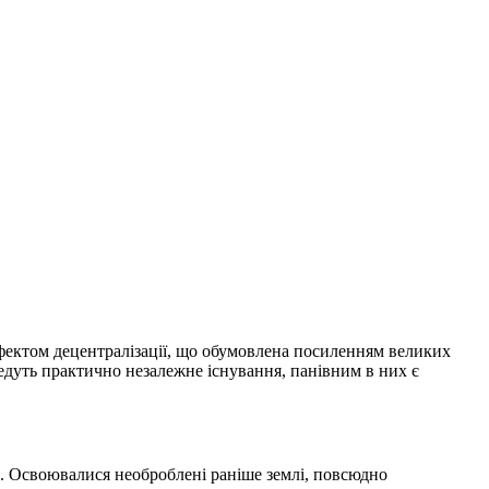
ефектом децентралізації, що обумовлена посиленням великих
 ведуть практично незалежне існування, панівним в них є
л. Освоювалися необроблені раніше землі, повсюдно