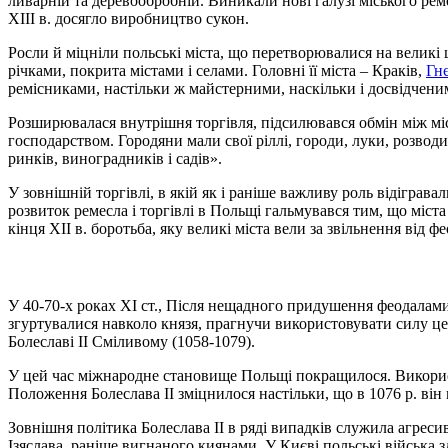
ливарній та деревообробній. Виникали нові галузі міського ремес
XIII в. досягло виробництво сукон.
Росли й міцніли польські міста, що перетворювалися на великі ц
річками, покрита містами і селами. Головні її міста – Краків,
Гн
ремісниками, настільки ж майстерними, наскільки і досвідченим
Розширювалася внутрішня торгівля, підсилювався обмін між міст
господарством. Городяни мали свої ріллі, городи, луки, розводи
ринків, виноградників і садів».
У зовнішній торгівлі, в якій як і раніше важливу роль відіграва
розвиток ремесла і торгівлі в Польщі гальмувався тим, що міста
кінця XII в. боротьба, яку великі міста вели за звільнення від ф
У 40-70-х роках XI ст., Після нещадного придушення феодалами
згуртувалися навколо князя, прагнучи використовувати силу цен
Болеславі II Сміливому (1058-1079).
У цей час міжнародне становище Польщі покращилося. Використ
Положення Болеслава II зміцнилося настільки, що в 1076 р. він
Зовнішня політика Болеслава II в ряді випадків служила агреси
Ізяслава, раніше вигнаного киянами. У Києві польські війська з