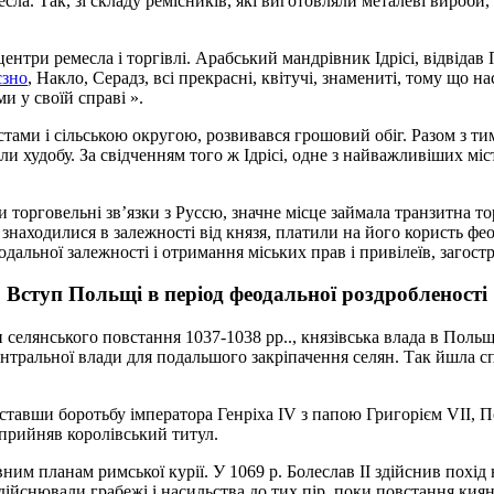
ла. Так, зі складу ремісників, які виготовляли металеві вироби, 
ентри ремесла і торгівлі. Арабський мандрівник Ідрісі, відвідав 
єзно
, Накло, Серадз, всі прекрасні, квітучі, знамениті, тому що н
и у своїй справі ».
ами і сільською округою, розвивався грошовий обіг. Разом з тим
ли худобу. За свідченням того ж Ідрісі, одне з найважливіших мі
ли торговельні зв’язки з Руссю, значне місце займала транзитна то
 знаходилися в залежності від князя, платили на його користь фе
еодальної залежності і отримання міських прав і привілеїв, загост
Вступ Польщі в період феодальної роздробленості
 селянського повстання 1037-1038 рр.., князівська влада в Пол
тральної влади для подальшого закріпачення селян. Так йшла спр
авши боротьбу імператора Генріха IV з папою Григорієм VII, Пол
 прийняв королівський титул.
вним планам римської курії. У 1069 р. Болеслав II здійснив похі
дійснювали грабежі і насильства до тих пір, поки повстання киян