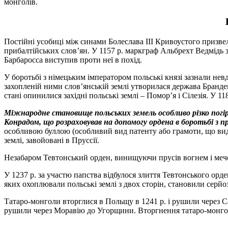
монголів.
Постійні усобиці між синами Болеслава III Кривоустого призвел
прибалтійських слов’ян. У 1157 р. маркграф Альбрехт Ведмідь 
Барбаросса виступив проти неї в похід.
У боротьбі з німецьким імператором польські князі зазнали нев
захопленій ними слов’янській землі утворилася держава Бранд
стані опинилися західні польські землі – Помор’я і Сілезія. У 1
Міжнародне становище польських земель особливо різко погір
Конрадом, що розраховував на допомогу ордена в боротьбі з п
особливою буллою (особливий вид патенту або грамоти, що вида
землі, завойовані в Пруссії.
Незабаром Тевтонський орден, винищуючи прусів вогнем і мечем,
У 1237 р. за участю папства відбулося злиття Тевтонського ор
яких охоплювали польські землі з двох сторін, становили серй
Татаро-монголи вторглися в Польщу в 1241 р. і рушили через Са
рушили через Моравію до Угорщини. Вторгнення татаро-монголі