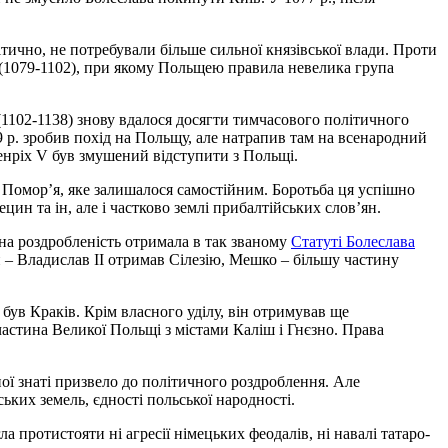
ітично, не потребували більше сильної князівської влади. Проти
н (1079-1102), при якому Польщею правила невелика група
(1102-1138) знову вдалося досягти тимчасового політичного
09 р. зробив похід на Польщу, але натрапив там на всенародний
Генріх V був змушений відступити з Польщі.
о Помор’я, яке залишалося самостійним. Боротьба ця успішно
цин та ін, але і частково землі прибалтійських слов’ян.
на роздробленість отримала в так званому
Статуті Болеслава
н – Владислав II отримав Сілезію, Мешко – більшу частину
ув Краків. Крім власного уділу, він отримував ще
 частина Великої Польщі з містами Каліш і Гнєзно. Права
ої знаті призвело до політичного роздроблення. Але
ьких земель, єдності польської народності.
 протистояти ні агресії німецьких феодалів, ні навалі татаро-