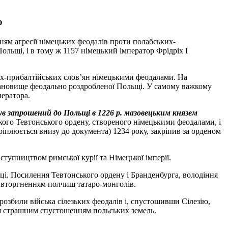
ю
нням агресії німецьких феодалів проти полабських-
ольщі, і в тому ж 1157 німецький імператор Фрідріх I
ьких-прибалтійських слов’ян німецькими феодалами. На
становище феодально роздробленої Польщі. У самому важкому
ператора.
ув запрошений до Польщі в 1226 р. мазовецьким князем
кого Тевтонського ордену, створеного німецькими феодалами, і
іплюється внизу до документа) 1234 року, закріпив за орденом
ступництвом римської курії та Німецької імперії.
иці. Посилення Тевтонського ордену і Бранденбурга, володіння
с вторгненням полчищ татаро-монголів.
розбили війська сілезьких феодалів і, спустошивши Сілезію,
ся страшним спустошенням польських земель.