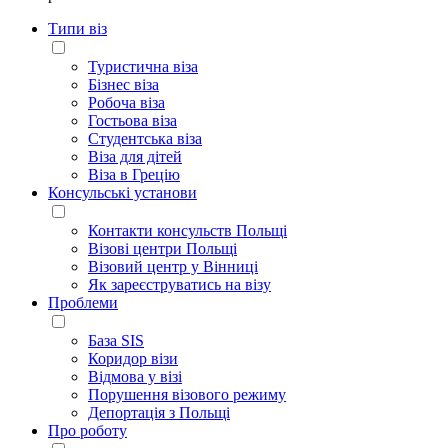
Типи віз
Туристична віза
Бізнес віза
Робоча віза
Гостьова віза
Студентська віза
Віза для дітей
Віза в Грецію
Консульські установи
Контакти консульств Польщі
Візові центри Польщі
Візовий центр у Вінниці
Як зареєструватись на візу
Проблеми
База SIS
Коридор візи
Відмова у візі
Порушення візового режиму
Депортація з Польщі
Про роботу