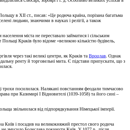
виділилися слюсарі, зброярі і т. д. Особливо великих успіхів в
Польщу в XII ст., писав: «Це родюча країна, порізана багатьма
аселені людьми, знаючими в науках і релігії, а також
 населення міста не переставало займатися і сільським
ст Польщі Краків було відоме «великою кількістю будівель,
ргівля через такі великі центри, як Краків та
Вроцлав
. Однак
одальну ренту й торговельні мита. Є підстави припускати, що з
рилася.
ьщі трохи посилилася. Налякані повстанням феодали тимчасово
ава при Казимирі I Відновителі (1039-1058) та його сині –
ьща звільнилася від підпорядкування Німецької імперії.
д на Київ і посадив на великокняжий престол свого родича
 не змусило Болеслава покинути Київ. У 1077 р., після