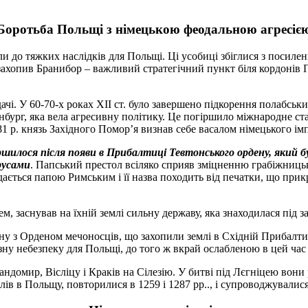
Боротьба Польщі з німецькою феодальною агресіє
и до тяжких наслідків для Польщі. Ці усобиці збіглися з посиле
захопив Бранибор – важливий стратегічний пункт біля кордонів П
дачі. У 60-70-х роках XII ст. було завершено підкорення полабс
енбург, яка вела агресивну політику. Це погіршило міжнародне 
181 р. князь Західного Помор’я визнав себе васалом німецького ім
шилося після появи в Прибалтиці Тевтонського ордену, який б
русами
. Папський престол всіляко сприяв зміцненню грабіжниць
ється папою Римським і її назва походить від печатки, що прикр
 заснував на їхній землі сильну державу, яка знаходилася під за
дену з Орденом мечоносців, що захопили землі в Східній Прибалт
озну небезпеку для Польщі, до того ж вкрай ослабленою в цей ча
ндомир, Вісліцу і Краків на Сілезію. У битві під Лєгніцею вони 
в в Польщу, повторилися в 1259 і 1287 рр.., і супроводжували