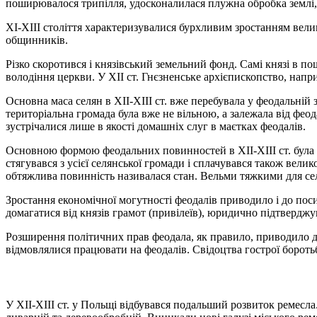
поширювалося трипілля, удосконалилася плужна обробка землі,
XI-XIII століття характеризувалися бурхливим зростанням вели
общинників.
Різко скоротився і князівський земельний фонд. Самі князі в п
володіння церкви. У XII ст. Гнєзненське архієпископство, напр
Основна маса селян в XII-XIII ст. вже перебувала у феодальній 
територіальна громада була вже не вільною, а залежала від феод
зустрічалися лише в якості домашніх слуг в маєтках феодалів.
Основною формою феодальних повинностей в XII-XIII ст. була на
стягувався з усієї селянської громади і сплачувався також вели
обтяжлива повинність називалася стан. Вельми тяжкими для селян
Зростання економічної могутності феодалів приводило і до поси
домагатися від князів грамот (привілеїв), юридично підтверджу
Розширення політичних прав феодала, як правило, приводило д
відмовлялися працювати на феодалів. Свідоцтва гострої боротьб
У XII-XIII ст. у Польщі відбувався подальший розвиток ремесл