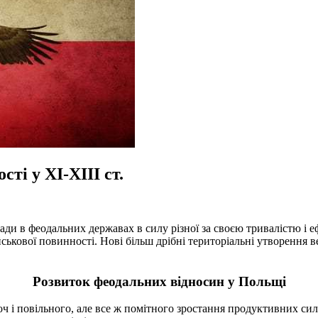
ті у XI-XIII ст.
ади в феодальних державах в силу різної за своєю тривалістю і 
ійськової повинності. Нові більш дрібні територіальні утворення
Розвиток феодальних відносин у Польщі
оч і повільного, але все ж помітного зростання продуктивних си