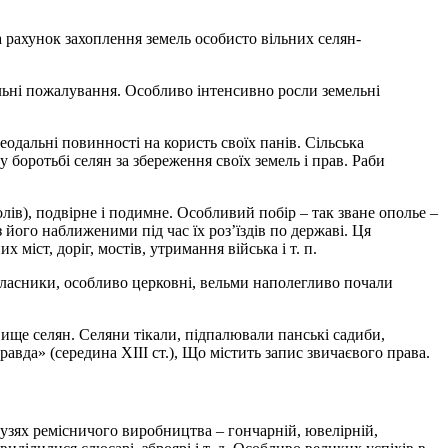
 рахунок захоплення земель особисто вільних селян-
ельні пожалування. Особливо інтенсивно росли земельні
феодальні повинності на користь своїх панів. Сільська
 боротьбі селян за збереження своїх земель і прав. Раби
лів), подвірне і подимне. Особливий побір – так зване ополье –
з його наближеними під час їх роз’їздів по державі. Ця
іст, доріг, мостів, утримання війська і т. п.
 власники, особливо церковні, вельми наполегливо почали
ище селян. Селяни тікали, підпалювали панські садиби,
авда» (середина XIII ст.), Що містить запис звичаєвого права.
узях ремісничого виробництва – гончарній, ювелірній,