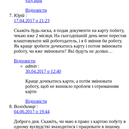
vizy.html
Відповіcти
Юрій
:
17.04.2017 о 21:23
Скажіть будь-ласка, я подав документи на карту побиту,
чекаю вже 2 місяця. На сьогоднішній день мене перестав
влаштовувати мій роботодатель, і я б змінив би роботу.
Як краще зробити дочекатись карту і потом змінювати
роботу, чи вже змінювати? Які будуть не доліки…
Відповіcти
admin
:
30.04.2017 о 12:40
Краще дочекатись карти, а потім змінювати
роботу, щоб не виникло проблем з отриманням
карти
Відповіcти
Володимир
:
04.06.2017 о 19:44
Доброго дня. Скажіть, чи маю я право з картою побуту в
одному вуєвудстві знаходитися і працювати в іншому.