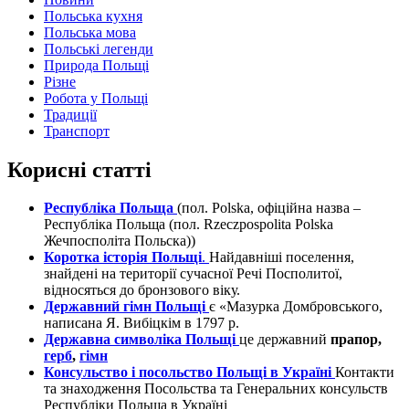
Польська кухня
Польська мова
Польські легенди
Природа Польщі
Різне
Робота у Польщі
Традиції
Транспорт
Корисні статті
Республіка Польща
(пол. Polska, офіційна назва –
Республіка Польща (пол. Rzeczpospolita Polska
Жечпосполіта Польска))
Коротка історія Польщі
.
Найдавніші поселення,
знайдені на території сучасної Речі Посполитої,
відносяться до бронзового віку.
Державний гімн Польщі
є «Мазурка Домбровського,
написана Я. Вибіцкім в 1797 р.
Державна символіка Польщі
це державний
прапор,
герб
,
гімн
Консульство і посольство Польщі в Україні
Контакти
та знаходження Посольства та Генеральних консульств
Республіки Польща в Україні