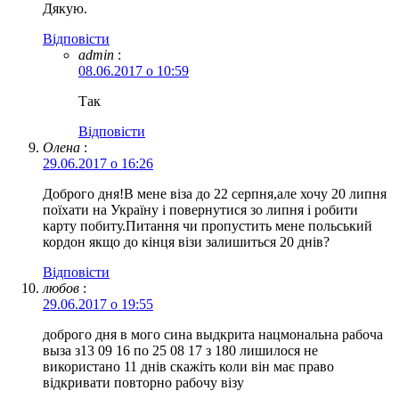
Дякую.
Відповіcти
admin
:
08.06.2017 о 10:59
Так
Відповіcти
Олена
:
29.06.2017 о 16:26
Доброго дня!В мене віза до 22 серпня,але хочу 20 липня
поїхати на Україну і повернутися зо липня і робити
карту побиту.Питання чи пропустить мене польський
кордон якщо до кінця візи залишиться 20 днів?
Відповіcти
любов
:
29.06.2017 о 19:55
доброго дня в мого сина выдкрита нацмональна рабоча
выза з13 09 16 по 25 08 17 з 180 лишилося не
використано 11 днів скажіть коли він має право
відкривати повторно рабочу візу