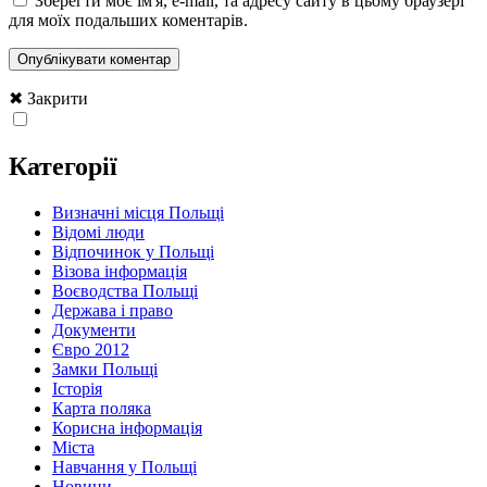
Зберегти моє ім'я, e-mail, та адресу сайту в цьому браузері
для моїх подальших коментарів.
✖ Закрити
Категорії
Визначні місця Польщі
Відомі люди
Відпочинок у Польщі
Візова інформація
Воєводства Польщі
Держава і право
Документи
Євро 2012
Замки Польщі
Історія
Карта поляка
Корисна інформація
Міста
Навчання у Польщі
Новини