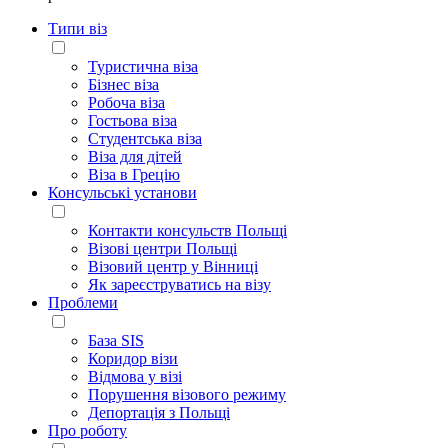
Типи віз
Туристична віза
Бізнес віза
Робоча віза
Гостьова віза
Студентська віза
Віза для дітей
Віза в Грецію
Консульські установи
Контакти консульств Польщі
Візові центри Польщі
Візовий центр у Вінниці
Як зареєструватись на візу
Проблеми
База SIS
Коридор візи
Відмова у візі
Порушення візового режиму
Депортація з Польщі
Про роботу