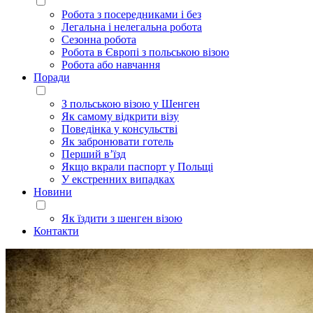
Робота з посередниками і без
Легальна і нелегальна робота
Сезонна робота
Робота в Європі з польською візою
Робота або навчання
Поради
З польською візою у Шенген
Як самому відкрити візу
Поведінка у консульстві
Як забронювати готель
Перший в’їзд
Якщо вкрали паспорт у Польщі
У екстренних випадках
Новини
Як їздити з шенген візою
Контакти