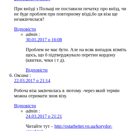
При виїзді з Польщі не поставили печатку про виїзд, чи
не буде проблем при повторному вїзді,бо ця віза ще
незакінчилася?
Відповіcти
admin
:
30.01.2017 о 16:08
Проблем не має бути. Але на всяк випадок візміть
щось, що б підтверджувало перетин кордону
(квитки, чеки і т д).
Відповіcти
Оксана
:
22.03.2017 о 21:14
Робоча віза закінчилась в лютому -через який термін
можна отримати знов візу.
Відповіcти
admin
:
24.03.2017 о 21:21
Читайте тут –
http://ostarbeiter.vn.ua/korydor-