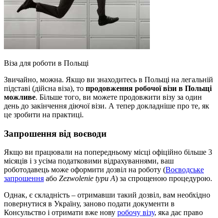
Віза для роботи в Польщі
Звичайно, можна. Якщо ви знаходитесь в Польщі на легальній
підставі (дійсна віза), то
продовження робочої візи в Польщі
можливе
. Більше того, ви можете продовжити візу за один
день до закінчення діючої візи. А тепер докладніше про те, як
це зробити на практиці.
Запрошення від воєводи
Якщо ви працювали на попередньому місці офіційно більше 3
місяців і з усіма податковими відрахуваннями, ваш
роботодавець може оформити дозвіл на роботу (
Воєводське
запрошення
або
Zezwolenie typu A
) за спрощеною процедурою.
Однак, є складність – отримавши такий дозвіл, вам необхідно
повернутися в Україну, заново подати документи в
Консульство і отримати вже нову
робочу візу
, яка дає право