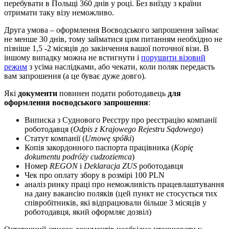
перебувати в Польщі 360 днів у році. Без виїзду з країни
отримати таку візу неможливо.
Друга умова – оформлення Воєводського запрошення займає
не менше 30 днів, тому займатися цим питанням необхідно не
пізніше 1,5 -2 місяців до закінчення вашої поточної візи. В
іншому випадку можна не встигнути і
порушити візовий
режим
з усіма наслідками, або чекати, коли поляк передасть
вам запрошення (а це буває дуже довго).
Які
документи
повинен подати роботодавець
для
оформлення воєводського запрошення
:
Виписка з Суднового Реєстру про реєстрацію компанії
роботодавця (
Odpis z Krajowego Rejestru Sądowego
)
Статут компанії (
Umowę spółki
)
Копія закордонного паспорта працівника (
Kopię
dokumentu podróży cudzoziemca
)
Номер
REGON
і
Deklaracja ZUS
роботодавця
Чек про оплату збору в розмірі 100 PLN
аналіз ринку праці про неможливість працевлаштування
на дану вакансію поляків (цей пункт не стосується тих
співробітників, які відпрацювали більше 3 місяців у
роботодавця, який оформляє дозвіл)