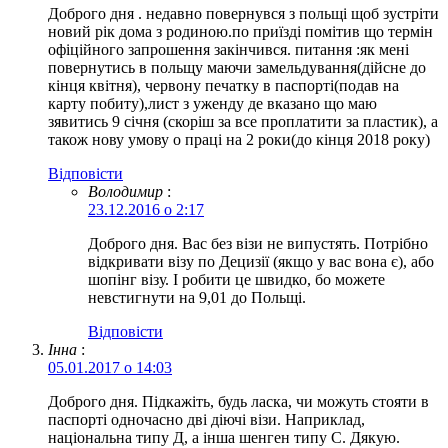
Доброго дня . недавно повернувся з польщі щоб зустріти
новий рік дома з родиною.по приїзді помітив що термін
офіційного запрошення закінчився. питання :як мені
повернутись в польщу маючи замельдування(дійсне до
кінця квітня), червону печатку в паспорті(подав на
карту побиту),лист з уженду де вказано що маю
зявитись 9 січня (скоріш за все проплатити за пластик), а
також нову умову о праці на 2 роки(до кінця 2018 року)
Відповіcти
Володимир
:
23.12.2016 о 2:17
Доброго дня. Вас без візи не випустять. Потрібно
відкривати візу по Децизії (якщо у вас вона є), або
шопінг візу. І робити це швидко, бо можете
невстигнути на 9,01 до Польщі.
Відповіcти
Інна
:
05.01.2017 о 14:03
Доброго дня. Підкажіть, будь ласка, чи можуть стояти в
паспорті одночасно дві діючі візи. Наприклад,
національна типу Д, а інша шенген типу С. Дякую.