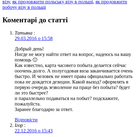
візу
,
як продовжити польську візу в польщі
,
як продовжити
робочу візу в польщі
Коментарі до статті
Татьяна
:
29.03.2016 о 15:58
Добрый день!
Нигде не могу найти ответ на вопрос, надеюсь на вашу
помощь 🙂
Как известно, карта часовего побыта делается сейчас
ооочень долго. А полугодовая виза заканчивается очень
быстро. И человек не имеет права официально работать
пока не дождется дезиции. Какой выход? оформлять в
первую очередь зезволение на праце без побыта? будет
ли это быстрее?
и параллельно подаваться на побыт? подскажите,
пожалуйста.
Заранее благодарю за ответ.
Відповіcти
Ігор
:
22.12.2016 о 15:43