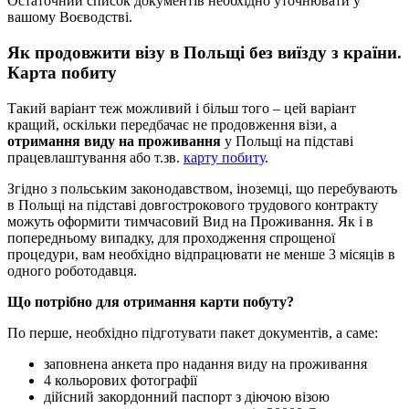
Остаточний список документів необхідно уточнювати у
вашому Воєводстві.
Як продовжити візу в Польщі без виїзду з країни.
Карта побиту
Такий варіант теж можливий і більш того – цей варіант
кращий, оскільки передбачає не продовження візи, а
отримання виду на проживання
у Польщі на підставі
працевлаштування або т.зв.
карту побиту
.
Згідно з польським законодавством, іноземці, що перебувають
в Польщі на підставі довгострокового трудового контракту
можуть оформити тимчасовий Вид на Проживання. Як і в
попередньому випадку, для проходження спрощеної
процедури, вам необхідно відпрацювати не менше 3 місяців в
одного роботодавця.
Що потрібно для отримання карти побуту?
По перше, необхідно підготувати пакет документів, а саме:
заповнена анкета про надання виду на проживання
4 кольорових фотографії
дійсний закордонний паспорт з діючою візою