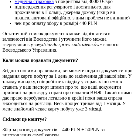
медична страховка
з покриттям від 30000 Євро
підтвердження регулярного і достатнього, для
проживання в Польщі, джерела доходу (якщо ви
працевлаштовані офіційно, з цим проблем не виникне)
чек про оплату збору в розмірі 440 PLN
Остаточний список документів може відрізнятися в
залежності від Воєводства і уточнити його можна
звернувшись у «
wydział do spraw cudzoziemców
» вашого
Воєводського Управління.
Коли можна подавати документи?
Згідно з новими правилами, ви можете подати документи про
надання карти побуту за 1 день до закінчення дії вашої візи. У
такому випадку, співробітник відділу у справах іноземців
ставить у ваш паспорт штамп про те, що ваші документи
прийняті на розгляд у справі про надання ВНЖ. Такий штамп
дає право перебувати легально в країні поки ваша справа
знаходиться на розгляді. Весь процес триває від 1 місяця. У
мене знайомий чекає карту побуту уже 3 місяці.
Скільки це коштує?
Збір за розгляд документів – 440 PLN + 50PLN за
виготовлення самої картки