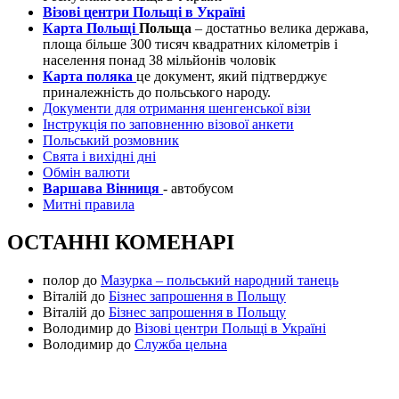
Візові центри Польщі в Україні
Карта Польщі
Польща
– достатньо велика держава,
площа більше 300 тисяч квадратних кілометрів і
населення понад 38 мільйонів чоловік
Карта поляка
це документ, який підтверджує
приналежність до польського народу.
Документи для отримання шенгенської візи
Інструкція по заповненню візової анкети
Польський розмовник
Свята і вихідні дні
Обмін валюти
Варшава Вінниця
- автобусом
Митні правила
ОСТАННІ КОМЕНАРІ
полор
до
Мазурка – польський народний танець
Віталій
до
Бізнес запрошення в Польщу
Віталій
до
Бізнес запрошення в Польщу
Володимир
до
Візові центри Польщі в Україні
Володимир
до
Служба цельна