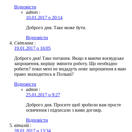
Відповіcти
admin
:
10.01.2017 о 20:14
Доброго дня. Таке може бути.
Відповіcти
Світлана
:
19.01.2017 о 16:05
Доброго дня! Таке питання. Якщо я маючи воєвудське
запрошення, вирішу змінити роботу. Що необхідно
робити? поки мені не видадуть нове запрошення я маю
право знаходитись в Польші?
Відповіcти
admin
:
25.01.2017 о 9:27
Доброго дня. Просите щоб зробили вам просте
освячення і підписали з вами договір.
Відповіcти
віталій
:
28.01.2017 о 13:34