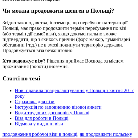
Чи можна продовжити шенген в Польщі?
Згідно законодавства, іноземець, що перебуває на території
Польщі, має право продовжити термін перебування по візі
(або термін дії самої візи), якщо документально зможе
підтвердити, що з якихось причин (форс-мажор, гуманітарні
обставини і т.д.) не в змозі покинути територію держави.
Продовжується віза безкоштовно
Хто подовжує візу?
Рішення приймає Воєвода за місцем
проживання (роботи) іноземця.
Статті по темі
Нові правила працевлаштування у Польщі з квітня 2017
року
Страховка для візи
Інструкція по заповненню візової анкети
Види трудових договорів у Польщі
Віза для роботи в Польщі
Відмова у виданні візи
продовження робочої візи в польщі
,
як продовжити польську