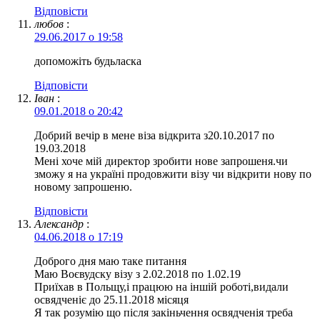
Відповіcти
любов
:
29.06.2017 о 19:58
допоможіть будьласка
Відповіcти
Іван
:
09.01.2018 о 20:42
Добрий вечір в мене віза відкрита з20.10.2017 по
19.03.2018
Мені хоче мій директор зробити нове запрошеня.чи
зможу я на україні продовжити візу чи відкрити нову по
новому запрошеню.
Відповіcти
Александр
:
04.06.2018 о 17:19
Доброго дня маю таке питання
Маю Воєвудску візу з 2.02.2018 по 1.02.19
Приїхав в Польщу,і працюю на іншій роботі,видали
освядченіє до 25.11.2018 місяця
Я так розумію що після закіньчення освядченія треба