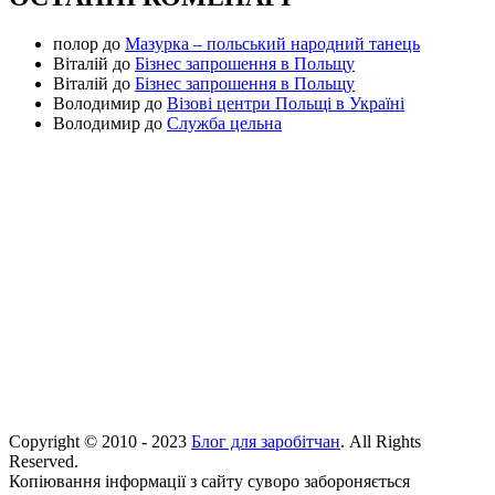
полор
до
Мазурка – польський народний танець
Віталій
до
Бізнес запрошення в Польщу
Віталій
до
Бізнес запрошення в Польщу
Володимир
до
Візові центри Польщі в Україні
Володимир
до
Служба цельна
Copyright © 2010 - 2023
Блог для заробітчан
. All Rights
Reserved.
Копіювання інформації з сайту суворо забороняється