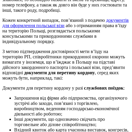
номер телефону, а також як довго він буде у них гостювати та
інші, такого роду, подробиці.
Кожен конкретний випадок, пов’язаний з подачею
документів
для оформлення польської візи
або з отриманням права в’їзду
на територію Польщі, розглядається польськими
консульськими та прикордонними службами в
індивідуальному порядку.
З метою підтвердження достовірності мети в’їзду на
територію РП, співробітники прикордонної охорони можуть
вимагати у іноземця, що в’їжджає в Польщу на підставі
дійсного закордонного паспорта і польської візи, пред’явити
відповідні
документи для перетину кордону
, серед яких
можуть бути, наприклад, такі:
Документи для перетину кордону у разі
службових поїздок
:
Запрошення від фірми або підприємства, організуючого
зустрічі або заходи, пов’язані з торгівлею,
виробництвом, веденням господарсько-економічної
діяльності або роботою;
Інші документи, що однозначно свідчать про
торговельне або ділове співробітництво;
Вхідний квиток або карта учасника виставок, конгресів,