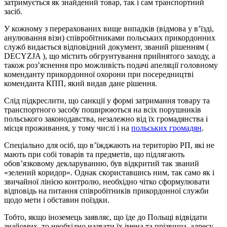
затримується як знайдений товар, так і сам транспортний
засіб.
У кожному з перерахованих вище випадків (відмова у в’їзді,
анулювання візи) співробітниками польських прикордонних
служб видається відповідний документ, званий рішенням (
DECYZJA ), що містить обгрунтування прийнятого заходу, а
також роз’яснення про можливість подачі апеляції головному
коменданту прикордонної охорони при посередництві
коменданта КПП, який видав дане рішення.
Слід підкреслити, що санкції у формі затримання товару та
транспортного засобу поширюються на всіх порушників
польського законодавства, незалежно від їх громадянства і
місця проживання, у тому числі і на
польських громадян
.
Спеціально для осіб, що в’їжджають на територію РП, які не
мають при собі товарів та предметів, що підлягають
обов’язковому декларуванню, був відкритий так званий
«зелений коридор». Однак скориставшись ним, так само як і
звичайної лінією контролю, необхідно чітко сформулювати
відповідь на питання співробітників прикордонної служби
щодо мети і обставин поїздки.
Тобто, якщо іноземець заявляє, що їде до Польщі відвідати
знайомих, то необхідно назвати їх імена та прізвища, адресу,