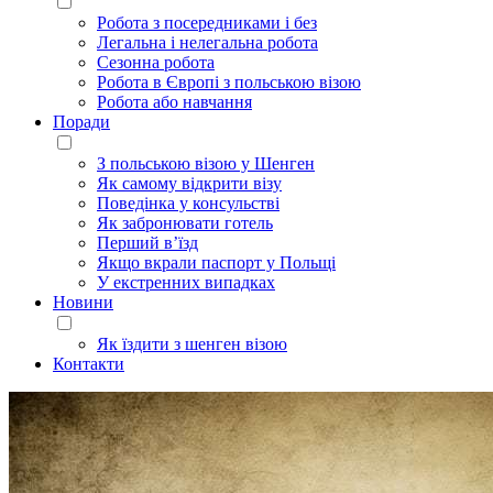
Робота з посередниками і без
Легальна і нелегальна робота
Сезонна робота
Робота в Європі з польською візою
Робота або навчання
Поради
З польською візою у Шенген
Як самому відкрити візу
Поведінка у консульстві
Як забронювати готель
Перший в’їзд
Якщо вкрали паспорт у Польщі
У екстренних випадках
Новини
Як їздити з шенген візою
Контакти