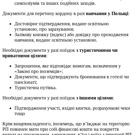
симпозіумів та інших подібних заходів.
Документи для перетину кордону в разі
навчання у Польщі
:
Достовірне підтвердження, видане освітньою
установою, про зарахування;
Залікову книжку (індекс) або довідку про проходження
навчання, видане освітньою установою.
Необхідні документи у разі поїздок
з туристичними чи
приватними цілями
:
Запрошення, яке відповідає вимогам, визначеним у
«Законі про іноземців»;
Документи, що підтверджують бронювання в готелі чи
пансіонаті;
Туристична путівка.
Необхідні документи у разі поїздок
з іншими цілями
:
Підтвердження участі, вхідні квитки, розрахункові чеки
тощо
Крім вищевикладеного, іноземець, що в’їжджає на територію
РП повинен мати при собі фінансові кошти на покриття
витрат на проживання, харчування, в’їзд і виїзд з території РП