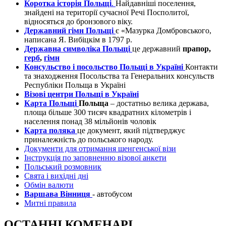
Коротка історія Польщі
.
Найдавніші поселення,
знайдені на території сучасної Речі Посполитої,
відносяться до бронзового віку.
Державний гімн Польщі
є «Мазурка Домбровського,
написана Я. Вибіцкім в 1797 р.
Державна символіка Польщі
це державний
прапор,
герб
,
гімн
Консульство і посольство Польщі в Україні
Контакти
та знаходження Посольства та Генеральних консульств
Республіки Польща в Україні
Візові центри Польщі в Україні
Карта Польщі
Польща
– достатньо велика держава,
площа більше 300 тисяч квадратних кілометрів і
населення понад 38 мільйонів чоловік
Карта поляка
це документ, який підтверджує
приналежність до польського народу.
Документи для отримання шенгенської візи
Інструкція по заповненню візової анкети
Польський розмовник
Свята і вихідні дні
Обмін валюти
Варшава Вінниця
- автобусом
Митні правила
ОСТАННІ КОМЕНАРІ