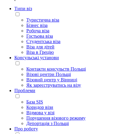
Типи віз
Туристична віза
Бізнес віза
Робоча віза
Гостьова віза
Студентська віза
Віза для дітей
Віза в Грецію
Консульські установи
Контакти консульств Польщі
Візові центри Польщі
Візовий центр у Вінниці
Як зареєструватись на візу
Проблеми
База SIS
Коридор візи
Відмова у візі
Порушення візового режиму
Депортація з Польщі
Про роботу