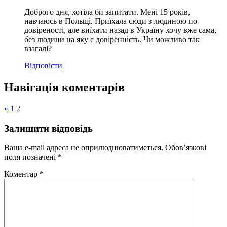
Доброго дня, хотіла би запитати. Мені 15 років,
навчаюсь в Польщі. Приїхала сюди з людиною по
довіреності, але виїхати назад в Україну хочу вже сама,
без людини на яку є довіренність. Чи можливо так
взагалі?
Відповіcти
Навігація коментарів
«
1
2
Залишити відповідь
Ваша e-mail адреса не оприлюднюватиметься.
Обов’язкові
поля позначені
*
Коментар
*