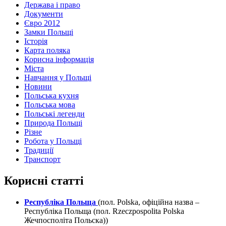
Держава і право
Документи
Євро 2012
Замки Польщі
Історія
Карта поляка
Корисна інформація
Міста
Навчання у Польщі
Новини
Польська кухня
Польська мова
Польські легенди
Природа Польщі
Різне
Робота у Польщі
Традиції
Транспорт
Корисні статті
Республіка Польща
(пол. Polska, офіційна назва –
Республіка Польща (пол. Rzeczpospolita Polska
Жечпосполіта Польска))