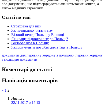
або документи, що підтверджують наявність таких коштів, а
також медичну страховку.
Статті по темі
Страховка для візи
Як правильно читати візу
Візовий центр Польщі у Вінниці
Як краще відкрити візу до Польщі?
Гостьова віза в Польщу
Які документи потрібні для в’їзду в Польщу
документи для перетину кордону з польщею
,
перетин кордону
з польщею документи
Коментарі до статті
Навігація коментарів
«
1
2
Настя
:
22.11.2017 о 15:15