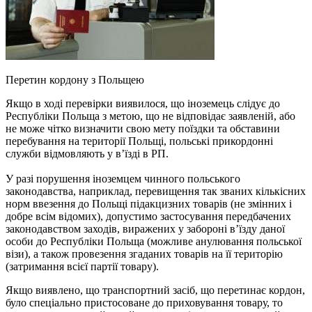
Перетин кордону з Польщею
Якщо в ході перевірки виявилося, що іноземець слідує до
Республіки Польща з метою, що не відповідає заявленій, або
не може чітко визначити свою мету поїздки та обставини
перебування на території Польщі, польські прикордонні
служби відмовляють у в’їзді в РП.
У разі порушення іноземцем чинного польського
законодавства, наприклад, перевищення так званих кількісних
норм ввезення до Польщі підакцизних товарів (не змінних і
добре всім відомих), допустимо застосування передбачених
законодавством заходів, виражених у забороні в’їзду даної
особи до Республіки Польща (можливе анулювання польської
візи), а також провезення згаданих товарів на її територію
(затримання всієї партії товару).
Якщо виявлено, що транспортний засіб, що перетинає кордон,
було спеціально пристосоване до приховування товару, то