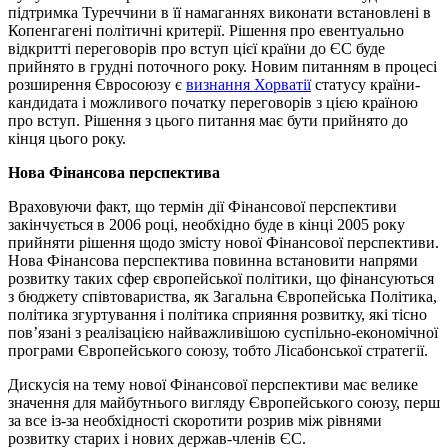
підтримка Туреччини в її намаганнях виконати встановлені в
Копенгагені політичні критерії. Рішення про евентуально
відкритті переговорів про вступ цієї країни до ЄС буде
прийнято в грудні поточного року. Новим питанням в процесі
розширення Євросоюзу є
визнання Хорватії
статусу країни-
кандидата і можливого початку переговорів з цією країною
про вступ. Рішення з цього питання має бути прийнято до
кінця цього року.
Нова Фінансова перспектива
Враховуючи факт, що термін дії Фінансової перспективи
закінчується в 2006 році, необхідно буде в кінці 2005 року
прийняти рішення щодо змісту нової Фінансової перспективи.
Нова Фінансова перспектива повинна встановити напрями
розвитку таких сфер європейської політики, що фінансуються
з бюджету співтовариства, як Загальна Європейська Політика,
політика згуртування і політика сприяння розвитку, які тісно
пов’язані з реалізацією найважливішою суспільно-економічної
програми Європейського союзу, тобто Лісабонської стратегії.
Дискусія на тему нової Фінансової перспективи має велике
значення для майбутнього вигляду Європейського союзу, перш
за все із-за необхідності скоротити розрив між рівнями
розвитку старих і нових держав-членів ЄС.