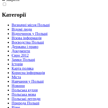
Категорії
Визначні місця Польщі
Відомі люди
Відпочинок у Польщі
Візова інформація
Воєводства Польщі
Держава і право
Документи
Євро 2012
Замки Польщі
Історія
Карта поляка
Корисна інформація
Міста
Навчання у Польщі
Новини
Польська кухня
Польська мова
Польські легенди
Природа Польщі
Різне