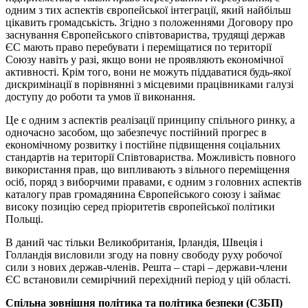
одним з тих аспектів європейської інтеграції, який найбільш
цікавить громадськість. Згідно з положеннями Договору про
заснування Європейського співтовариства, трудящі держав
ЄС мають право перебувати і переміщатися по території
Союзу навіть у разі, якщо вони не проявляють економічної
активності. Крім того, вони не можуть піддаватися будь-якої
дискримінації в порівнянні з місцевими працівниками галузі
доступу до роботи та умов її виконання.
Це є одним з аспектів реалізації принципу спільного ринку, а
одночасно засобом, що забезпечує постійний прогрес в
економічному розвитку і постійне підвищення соціальних
стандартів на території Співтовариства. Можливість повного
використання прав, що випливають з вільного переміщення
осіб, поряд з виборчими правами, є одним з головних аспектів
каталогу прав громадянина Європейського союзу і займає
високу позицію серед пріоритетів європейської політики
Польщі.
В даний час тільки Великобританія, Ірландія, Швеція і
Голландія висловили згоду на повну свободу руху робочої
сили з нових держав-членів. Решта – старі – держави-члени
ЄС встановили семирічний перехідний період у цій області.
Спільна зовнішня політика та політика безпеки (СЗБП)