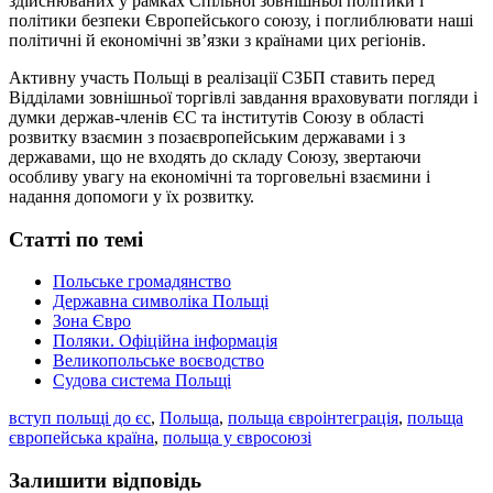
здійснюваних у рамках Спільної зовнішньої політики і
політики безпеки Європейського союзу, і поглиблювати наші
політичні й економічні зв’язки з країнами цих регіонів.
Активну участь Польщі в реалізації СЗБП ставить перед
Відділами зовнішньої торгівлі завдання враховувати погляди і
думки держав-членів ЄС та інститутів Союзу в області
розвитку взаємин з позаєвропейським державами і з
державами, що не входять до складу Союзу, звертаючи
особливу увагу на економічні та торговельні взаємини і
надання допомоги у їх розвитку.
Статті по темі
Польське громадянство
Державна символіка Польщі
Зона Євро
Поляки. Офіційна інформація
Великопольське воєводство
Судова система Польщі
вступ польщі до єс
,
Польща
,
польща євроінтеграція
,
польща
європейська країна
,
польща у євросоюзі
Залишити відповідь