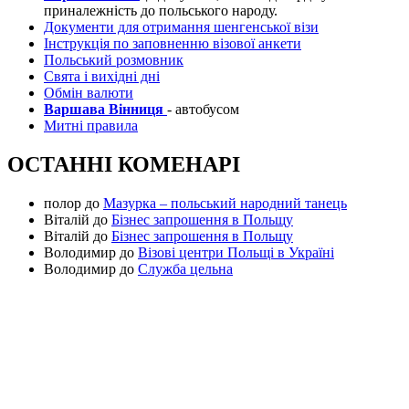
приналежність до польського народу.
Документи для отримання шенгенської візи
Інструкція по заповненню візової анкети
Польський розмовник
Свята і вихідні дні
Обмін валюти
Варшава Вінниця
- автобусом
Митні правила
ОСТАННІ КОМЕНАРІ
полор
до
Мазурка – польський народний танець
Віталій
до
Бізнес запрошення в Польщу
Віталій
до
Бізнес запрошення в Польщу
Володимир
до
Візові центри Польщі в Україні
Володимир
до
Служба цельна