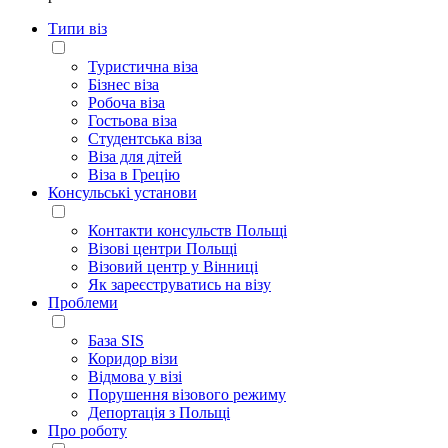
Типи віз
Туристична віза
Бізнес віза
Робоча віза
Гостьова віза
Студентська віза
Віза для дітей
Віза в Грецію
Консульські установи
Контакти консульств Польщі
Візові центри Польщі
Візовий центр у Вінниці
Як зареєструватись на візу
Проблеми
База SIS
Коридор візи
Відмова у візі
Порушення візового режиму
Депортація з Польщі
Про роботу