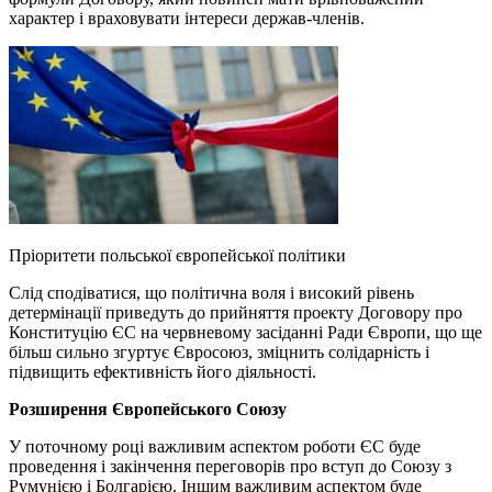
характер і враховувати інтереси держав-членів.
Пріоритети польської європейської політики
Слід сподіватися, що політична воля і високий рівень
детермінації приведуть до прийняття проекту Договору про
Конституцію ЄС на червневому засіданні Ради Європи, що ще
більш сильно згуртує Євросоюз, зміцнить солідарність і
підвищить ефективність його діяльності.
Розширення Європейського Союзу
У поточному році важливим аспектом роботи ЄС буде
проведення і закінчення переговорів про вступ до Союзу з
Румунією і Болгарією. Іншим важливим аспектом буде