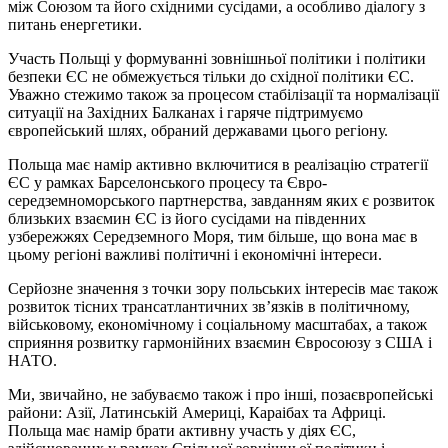
між Союзом та його східними сусідами, а особливо діалогу з
питань енергетики.
Участь Польщі у формуванні зовнішньої політики і політики
безпеки ЄС не обмежується тільки до східної політики ЄС.
Уважно стежимо також за процесом стабілізації та нормалізації
ситуації на Західних Балканах і гаряче підтримуємо
європейський шлях, обраний державами цього регіону.
Польща має намір активно включитися в реалізацію стратегії
ЄС у рамках Барселонського процесу та Євро-
середземноморського партнерства, завданням яких є розвиток
близьких взаємин ЄС із його сусідами на південних
узбережжях Середземного Моря, тим більше, що вона має в
цьому регіоні важливі політичні і економічні інтереси.
Серйозне значення з точки зору польських інтересів має також
розвиток тісних трансатлантичних зв’язків в політичному,
військовому, економічному і соціальному масштабах, а також
сприяння розвитку гармонійних взаємин Євросоюзу з США і
НАТО.
Ми, звичайно, не забуваємо також і про інші, позаєвропейські
райони: Азії, Латинській Америці, Караібах та Африці.
Польща має намір брати активну участь у діях ЄС,