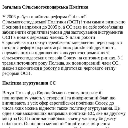
Загальна Сільськогосподарська Політика
У 2003 р. була прийнята реформа Спільної
Сільськогосподарської Політики (ОСП) і тим самим визначено
її основні напрямки до 2005 р, а ЄС взяв на себе зобов’язання
забезпечити сприятливі умови для застосування інструментів
ОСП в нових державах-членах. У плані роботи
Європейського союзу передбачено завершення переговорів з
питання реформ окремих аграрних ринків співдружності,
спрямованих на підвищення конкурентоспроможності
сільськогосподарських товарів Союзу на світових ринках. З 1
травня поточного року Польща, як повноправний член ЄС,
зможе включитися в роботу з підготовки чергового етапу
реформи ОСП.
Політика згуртування ЄС
Вступ Польщі до Європейського союзу позначає її
повноправну участь у створенні та використанні благ, що
випливають з усіх сфер європейської політики Союзу, до
числа яких можна віднести також політику згуртування. Це
одне з найважливіших напрямків політики ЄС, яке на другому
місці за ОСП поглинає найбільш значну частину бюджету
спільноти. Основною метою цієї політики є зміцнення