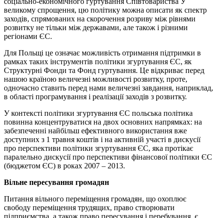
соціально-економічного гуртування Співтовариства У
великому спрощення, цю політику можна описати як спектр
заходів, спрямованих на скорочення розриву між рівнями
розвитку не тільки між державами, але також і різними
регіонами ЄС.
Для Польщі це означає можливість отримання підтримки в
рамках таких інструментів політики згуртування ЄС, як
Структурні Фонди та Фонд гуртування. Це відкриває перед
нашою країною величезні можливості розвитку, проте,
одночасно ставить перед нами величезні завдання, наприклад,
в області програмування і реалізації заходів з розвитку.
У контексті політики згуртування ЄС польська політика
повинна концентруватися на двох основних напрямках: на
забезпеченні найбільш ефективного використання вже
доступних з 1 травня коштів і на активній участі в дискусії
про перспективи політики згуртування ЄС, яка протікає
паралельно дискусії про перспективи фінансової політики ЄС
(бюджетом ЄС) в роках 2007 – 2013.
Вільне пересування громадян
Питання вільного переміщення громадян, що охоплює
свободу переміщення трудящих, право створювати
підприємства, а також право пересування і перебування, є