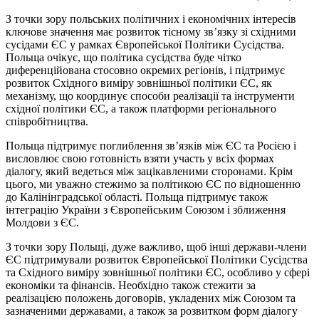
З точки зору польських політичних і економічних інтересів
ключове значення має розвиток тісному зв’язку зі східними
сусідами ЄС у рамках Європейської Політики Сусідства.
Польща очікує, що політика сусідства буде чітко
диференційована стосовно окремих регіонів, і підтримує
розвиток Східного виміру зовнішньої політики ЄС, як
механізму, що координує способи реалізації та інструменти
східної політики ЄС, а також платформи регіонального
співробітництва.
Польща підтримує поглиблення зв’язків між ЄС та Росією і
висловлює свою готовність взяти участь у всіх формах
діалогу, який ведеться між зацікавленими сторонами. Крім
цього, ми уважно стежимо за політикою ЄС по відношенню
до Калінінградської області. Польща підтримує також
інтеграцію України з Європейським Союзом і зближення
Молдови з ЄС.
З точки зору Польщі, дуже важливо, щоб інші держави-члени
ЄС підтримували розвиток Європейської Політики Сусідства
та Східного виміру зовнішньої політики ЄС, особливо у сфері
економіки та фінансів. Необхідно також стежити за
реалізацією положень договорів, укладених між Союзом та
зазначеними державами, а також за розвитком форм діалогу