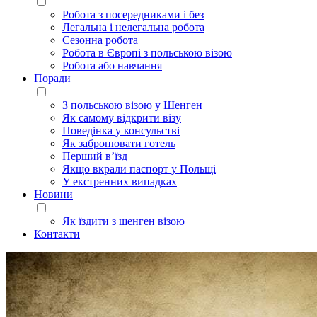
Робота з посередниками і без
Легальна і нелегальна робота
Сезонна робота
Робота в Європі з польською візою
Робота або навчання
Поради
З польською візою у Шенген
Як самому відкрити візу
Поведінка у консульстві
Як забронювати готель
Перший в’їзд
Якщо вкрали паспорт у Польщі
У екстренних випадках
Новини
Як їздити з шенген візою
Контакти