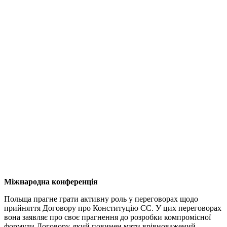
Міжнародна конференція
Польща прагне грати активну роль у переговорах щодо
прийняття Договору про Конституцію ЄС. У цих переговорах
вона заявляє про своє прагнення до розробки компромісної
формули Договору, який повинен мати врівноважений