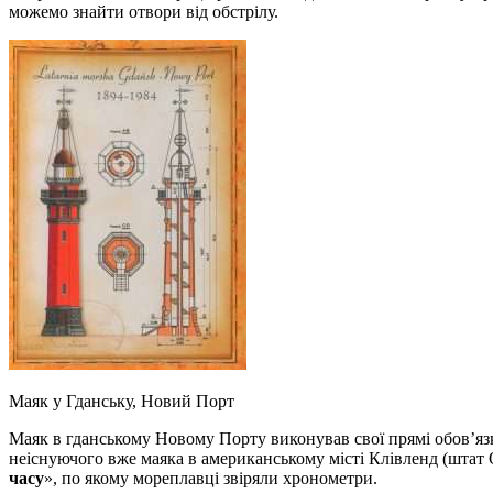
можемо знайти отвори від обстрілу.
Маяк у Гданську, Новий Порт
Маяк в гданському Новому Порту виконував свої прямі обов’язк
неіснуючого вже маяка в американському місті Клівленд (штат 
часу
», по якому мореплавці звіряли хронометри.