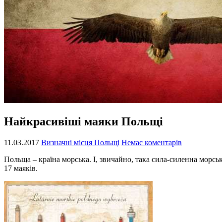
Найкрасивіші маяки Польщі
11.03.2017
Визначні місця Польщі
Немає коментарів
Польща – країна морська. І, звичайно, така сила-силенна морсь
17 маяків.