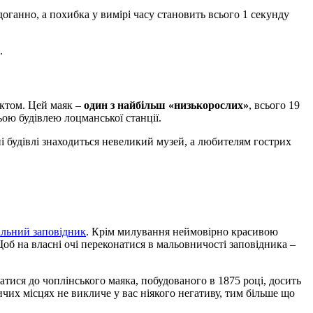
оганно, а похибка у вимірі часу становить всього 1 секунду
.
ктом. Цей маяк –
один з найбільш «низькорослих»
, всього 19
ьою будівлею лоцманської станції.
ні будівлі знаходиться невеликий музей, а любителям гострих
льний заповідник
. Крім милування неймовірно красивою
об на власні очі переконатися в мальовничості заповідника –
атися до чоплінського маяка, побудованого в 1875 році, досить
чих місцях не викличе у вас ніякого негативу, тим більше що