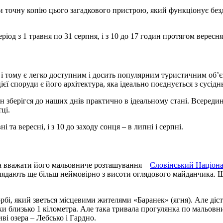
и точну копію цього загадкового пристрою, який функціонує безд
ріод з 1 травня по 31 серпня, і з 10 до 17 годин протягом вересня
і тому є легко доступним і досить популярним туристичним об’є
єї споруди є його архітектура, яка ідеально поєднується з сусідн
ін зберігся до наших днів практично в ідеальному стані. Всереди
ці.
 та вересні, і з 10 до заходу сонця – в липні і серпні.
а вважати його мальовниче розташування –
Словінський Націона
глядають ще більш неймовірно з висоти оглядового майданчика. Щ
бі, який зветься місцевими жителями «Баранек» (ягня). Але діст
и близько 1 кілометра. Але така тривала прогулянка по мальовни
ві озера – Лебсько і Гардно.