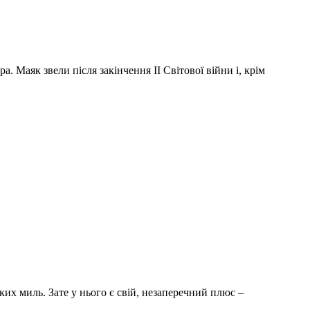
 Маяк звели після закінчення II Світової війни і, крім
их миль. Зате у нього є свій, незаперечний плюс –