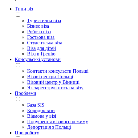
Типи віз
Туристична віза
Бізнес віза
Робоча віза
Гостьова віза
Студентська віза
Віза для дітей
Віза в Грецію
Консульські установи
Контакти консульств Польщі
Візові центри Польщі
Візовий центр у Вінниці
Як зареєструватись на візу
Проблеми
База SIS
Коридор візи
Відмова у візі
Порушення візового режиму
Депортація з Польщі
Про роботу