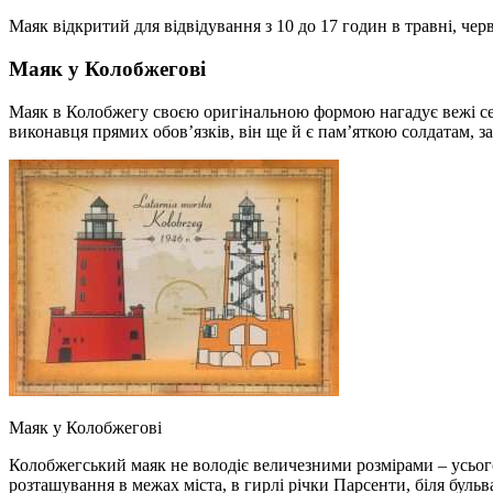
Маяк відкритий для відвідування з 10 до 17 годин в травні, червні
Маяк у Колобжегові
Маяк в Колобжегу своєю оригінальною формою нагадує вежі серед
виконавця прямих обов’язків, він ще й є пам’яткою солдатам, з
Маяк у Колобжегові
Колобжегський маяк не володіє величезними розмірами – усього 
розташування в межах міста, в гирлі річки Парсенти, біля бул