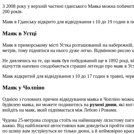
З 2008 року у верхній частині гданського Маяка можна побачит
200 років.
Маяк в Гданську відкрито для відвідування з 10 до 19 годин в пе
Маяк в Устці
Маяк в приморському місті Устка розташований на набережній, 
метрів, тому піднятися на нього дуже легко. Відмінною рисою ці
Не дивлячись на те, що маяк був побудований ще в 1892 році, в
відчуттів напевно сподобаються страшні легенди про маяк в Уст
Маяк відкритий для відвідування з 10 до 17 годин в травні, червні
Маяк у Чолпіно
Однією з головних причин відвідування маяка в Чопліно можн
будівлею маяка, ви можете подивитись на
рухомі дюни
, які ви
вийдіть на маяк, який піднімається між Лебою і Ровами.
Чудова 25-метрова споруда стоїть на найвищому лісистому пагор
важко. Від найближчої автостоянки вам доведеться пройти пішк
по шляху вам зустрінуться не тільки дюни, а й неймовірно краси