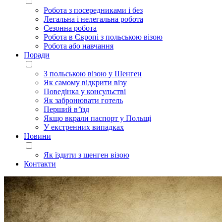
Робота з посередниками і без
Легальна і нелегальна робота
Сезонна робота
Робота в Європі з польською візою
Робота або навчання
Поради
З польською візою у Шенген
Як самому відкрити візу
Поведінка у консульстві
Як забронювати готель
Перший в’їзд
Якщо вкрали паспорт у Польщі
У екстренних випадках
Новини
Як їздити з шенген візою
Контакти