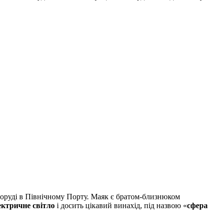
споруді в Північному Порту. Маяк є братом-близнюком
ктричне світло
і досить цікавий винахід, під назвою «
сфера