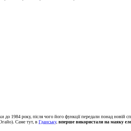
и до 1984 року, після чого його функції передали понад новій 
Огайо). Саме тут, в
Гданську
,
вперше використали на маяку еле