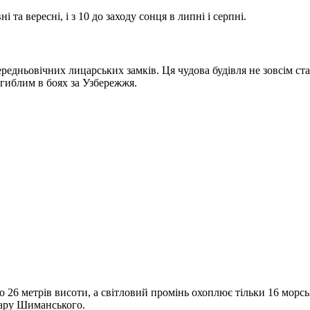
 та вересні, і з 10 до заходу сонця в липні і серпні.
ньовічних лицарських замків. Ця чудова будівля не зовсім стара.
агиблим в боях за Узбережжя.
26 метрів висоти, а світловий промінь охоплює тільки 16 морськ
ьвару Шиманського.