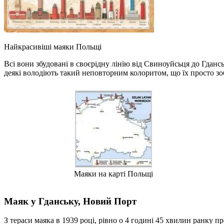
Найкрасивіші маяки Польщі
Всі вони збудовані в своєрідну лінію від Свиноуйсьця до Гданс
деякі володіють такий неповторним колоритом, що їх просто зо
Маяки на карті Польщі
Маяк у Гданську, Новий Порт
З тераси маяка в 1939 році, рівно о 4 годині 45 хвилин ранку п