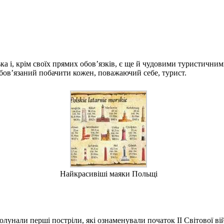
ька і, крім своїх прямих обов’язків, є ще й чудовими туристични
бов’язаний побачити кожен, поважаючий себе, турист.
Найкрасивіші маяки Польщі
ролунали перші постріли, які ознаменували початок II Світової ві