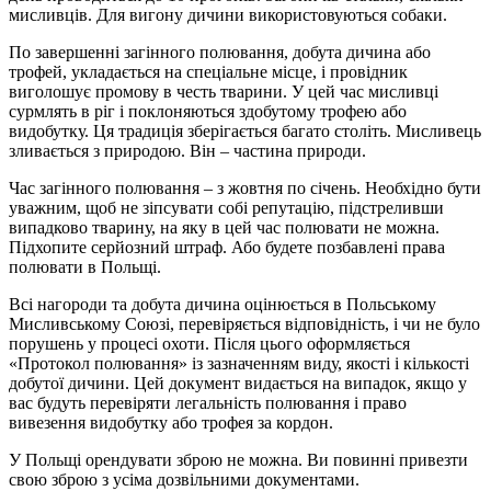
мисливців. Для вигону дичини використовуються собаки.
По завершенні загінного полювання, добута дичина або
трофей, укладається на спеціальне місце, і провідник
виголошує промову в честь тварини. У цей час мисливці
сурмлять в ріг і поклоняються здобутому трофею або
видобутку. Ця традиція зберігається багато століть. Мисливець
зливається з природою. Він – частина природи.
Час загінного полювання – з жовтня по січень. Необхідно бути
уважним, щоб не зіпсувати собі репутацію, підстреливши
випадково тварину, на яку в цей час полювати не можна.
Підхопите серйозний штраф. Або будете позбавлені права
полювати в Польщі.
Всі нагороди та добута дичина оцінюється в Польському
Мисливському Союзі, перевіряється відповідність, і чи не було
порушень у процесі охоти. Після цього оформляється
«Протокол полювання» із зазначенням виду, якості і кількості
добутої дичини. Цей документ видається на випадок, якщо у
вас будуть перевіряти легальність полювання і право
вивезення видобутку або трофея за кордон.
У Польщі орендувати зброю не можна. Ви повинні привезти
свою зброю з усіма дозвільними документами.