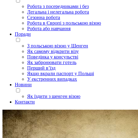
Робота з посередниками і без
Легальна і нелегальна робота
Сезонна робота
Робота в Європі з польською візою
Робота або навчання
Поради
З польською візою у Шенген
Як самому відкрити візу
Поведінка у консульстві
Як забронювати готель
Перший в’їзд
Якщо вкрали паспорт у Польщі
У екстренних випадках
Новини
Як їздити з шенген візою
Контакти