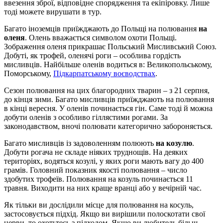
ввезення зброї, відповідне спорядження та екіпіровку. Лише
тоді можете вирушати в тур.
Багато іноземців приїжджають до Польщі на полювання
на
оленя
. Олень вважається символом охоти Польщі.
Зображення оленя прикрашає Польський Мисливський Союз.
Добуті, як трофей, оленячі роги – особлива гордість
мисливців. Найбільше оленів водиться в: Великопольському,
Поморському,
Підкарпатському воєводствах
.
Сезон полювання на цих благородних тварин – з 21 серпня,
до кінця зими. Багато мисливців приїжджають на полювання
в кінці вересня. У оленів починається гін. Саме тоді й можна
добути оленів з особливо гіллястими рогами. За
законодавством, вночі полювати категорично забороняється.
Багато мисливців із задоволенням полюють
на козулю
.
Добути рогача не складе ніяких труднощів. На деяких
територіях, водяться козулі, у яких роги мають вагу до 400
грамів. Головний показник якості полювання – число
здобутих трофеїв. Полювання на козуль починається 11
травня. Виходити на них краще вранці або у вечірній час.
Як тільки ви дослідили місце для полювання на косуль,
застосовується підхід. Якщо ви вирішили полоскотати свої
нерви, то охотьтесь з підходом. Якщо ви любитель більш