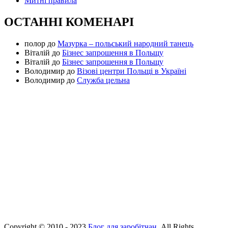
Митні правила
ОСТАННІ КОМЕНАРІ
полор
до
Мазурка – польський народний танець
Віталій
до
Бізнес запрошення в Польщу
Віталій
до
Бізнес запрошення в Польщу
Володимир
до
Візові центри Польщі в Україні
Володимир
до
Служба цельна
Copyright © 2010 - 2023
Блог для заробітчан
. All Rights