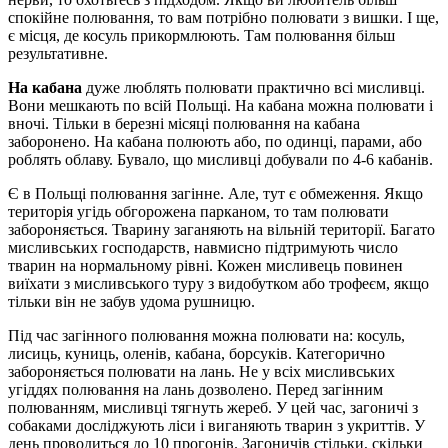
спокійне полювання, то вам потрібно полювати з вишки. І ще,
є місця, де косуль прикормлюють. Там полювання більш
результативне.
На кабана
дуже люблять полювати практично всі мисливці.
Вони мешкають по всій Польщі. На кабана можна полювати і
вночі. Тільки в березні місяці полювання на кабана
заборонено. На кабана полюють або, по одинці, парами, або
роблять облаву. Бувало, що мисливці добували по 4-6 кабанів.
Є в Польщі полювання загінне. Але, тут є обмеження. Якщо
територія угідь обгорожена парканом, то там полювати
забороняється. Тварину заганяють на вільній території. Багато
мисливських господарств, навмисно підтримують число
тварин на нормальному рівні. Кожен мисливець повинен
виїхати з мисливського туру з видобутком або трофеєм, якщо
тільки він не забув удома рушницю.
Під час загінного полювання можна полювати на: косуль,
лисиць, куниць, оленів, кабана, борсуків. Категорично
забороняється полювати на лань. Не у всіх мисливських
угіддях полювання на лань дозволено. Перед загінним
полюванням, мисливці тягнуть жереб. У цей час, загоничі з
собаками досліджують ліси і виганяють тварин з укриттів. У
день проводиться до 10 прогонів. Загоничів стільки, скільки