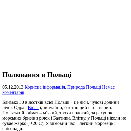
Полювання в Польщі
05.12.2013
Корисна інформація
,
Природа Польщі
Немає
коментарів
Близько 30 відсотків всієї Польщі – це ліси, чудові долини
річок Одра і
Вісла
і, звичайно, багатющий світ тварин.
Польський клімат – м’який, трохи вологий, за рахунок
морських бризів з річок і Балтики. Влітку, у Польщі ніколи не
буває жарко ( +20 С). У зимовий час – легкий морозець і
снігопади.