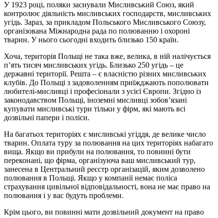
У 1923 році, поляки заснували Мисливський Союз, який
контролює діяльність мисливських господарств, мисливських
угідь. Зараз, за прикладом Польського Мисливського Союзу,
організована Міжнародна рада по полюванню і охороні
тварин. У нього сьогодні входить близько 150 країн.
Хоча, територія Польщі не така вже, велика, в ній налічується
п’ять тисяч мисливських угідь. Близько 250 угідь – це
державні території. Решта – є власністю різних мисливських
клубів. До Польщі з задоволенням приїжджають пополювати
любителі-мисливці і професіонали з усієї Європи. Згідно із
законодавством Польщі, іноземні мисливці зобов’язані
купувати мисливські тури тільки у фірм, які мають всі
дозвільні папери і поліси.
На багатьох територіях є мисливські угіддя, де велике число
тварин. Оплата туру за полювання на цих територіях набагато
вища. Якщо ви прибули на полювання, то повинні бути
переконані, що фірма, організуюча ваш мисливський тур,
занесена в Центральний реєстр організацій, яким дозволено
полювання в Польщі. Якщо у компанії немає поліса
страхування цивільної відповідальності, вона не має право на
полювання і у вас будуть проблеми.
Крім цього, ви повинні мати дозвільний документ на право