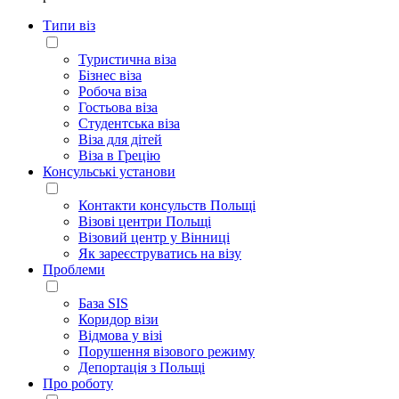
Типи віз
Туристична віза
Бізнес віза
Робоча віза
Гостьова віза
Студентська віза
Віза для дітей
Віза в Грецію
Консульські установи
Контакти консульств Польщі
Візові центри Польщі
Візовий центр у Вінниці
Як зареєструватись на візу
Проблеми
База SIS
Коридор візи
Відмова у візі
Порушення візового режиму
Депортація з Польщі
Про роботу