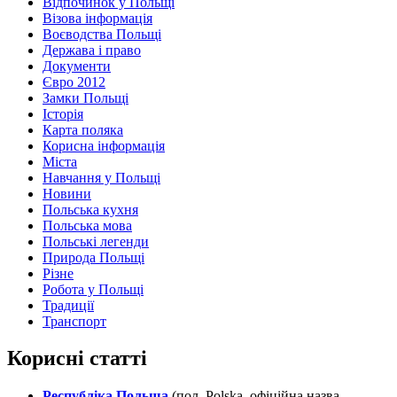
Відпочинок у Польщі
Візова інформація
Воєводства Польщі
Держава і право
Документи
Євро 2012
Замки Польщі
Історія
Карта поляка
Корисна інформація
Міста
Навчання у Польщі
Новини
Польська кухня
Польська мова
Польські легенди
Природа Польщі
Різне
Робота у Польщі
Традиції
Транспорт
Корисні статті
Республіка Польща
(пол. Polska, офіційна назва –