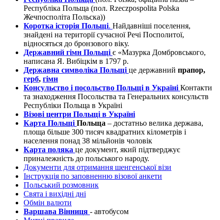
Республіка Польща (пол. Rzeczpospolita Polska
Жечпосполіта Польска))
Коротка історія Польщі
.
Найдавніші поселення,
знайдені на території сучасної Речі Посполитої,
відносяться до бронзового віку.
Державний гімн Польщі
є «Мазурка Домбровського,
написана Я. Вибіцкім в 1797 р.
Державна символіка Польщі
це державний
прапор,
герб
,
гімн
Консульство і посольство Польщі в Україні
Контакти
та знаходження Посольства та Генеральних консульств
Республіки Польща в Україні
Візові центри Польщі в Україні
Карта Польщі
Польща
– достатньо велика держава,
площа більше 300 тисяч квадратних кілометрів і
населення понад 38 мільйонів чоловік
Карта поляка
це документ, який підтверджує
приналежність до польського народу.
Документи для отримання шенгенської візи
Інструкція по заповненню візової анкети
Польський розмовник
Свята і вихідні дні
Обмін валюти
Варшава Вінниця
- автобусом