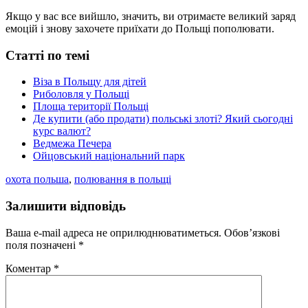
Якщо у вас все вийшло, значить, ви отримаєте великий заряд
емоцій і знову захочете приїхати до Польщі пополювати.
Статті по темі
Віза в Польщу для дітей
Риболовля у Польщі
Площа території Польщі
Де купити (або продати) польські злоті? Який сьогодні
курс валют?
Ведмежа Печера
Ойцовський національний парк
охота польша
,
полювання в польщі
Залишити відповідь
Ваша e-mail адреса не оприлюднюватиметься.
Обов’язкові
поля позначені
*
Коментар
*