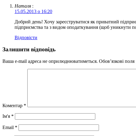
Наталя
:
15.05.2013 о 16:20
Добрий день! Хочу зареєструватися як приватний підприє
підприємства та з видом оподаткування (щоб уникнути по
Відповіcти
Залишити відповідь
Ваша e-mail адреса не оприлюднюватиметься.
Обов’язкові поля
Коментар
*
Ім'я
*
Email
*