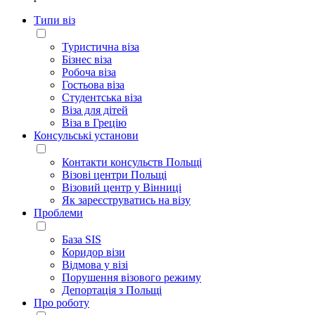
Типи віз
Туристична віза
Бізнес віза
Робоча віза
Гостьова віза
Студентська віза
Віза для дітей
Віза в Грецію
Консульські установи
Контакти консульств Польщі
Візові центри Польщі
Візовий центр у Вінниці
Як зареєструватись на візу
Проблеми
База SIS
Коридор візи
Відмова у візі
Порушення візового режиму
Депортація з Польщі
Про роботу