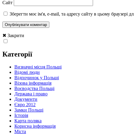
Сайт
Зберегти моє ім'я, e-mail, та адресу сайту в цьому браузері 
✖ Закрити
Категорії
Визначні місця Польщі
Відомі люди
Відпочинок у Польщі
Візова інформація
Воєводства Польщі
Держава і право
Документи
Євро 2012
Замки Польщі
Історія
Карта поляка
Корисна інформація
Міста