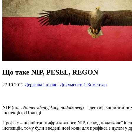
Що таке NIP, PESEL, REGON
27.10.2012
Держава і право
,
Документи
1 Коментар
NIP
(пол.
Numer identyfikacji podatkowej
) – ідентифікаційний но
інспекцією Польщі.
Префікс – перші три цифри кожного NIP, це код податкової інспе
інспекцій, тому були введені нові коди для префікса з нулем у др