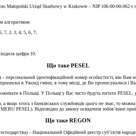
ю Małopolski Urząd Skarbowy w Krakowie – NIP 106-00-00-062 є 
им алгоритмом:
, 2, 3, 4, 5, 6, 7;
виходила цифра 10.
Що таке PESEL
) – персональний ідентифікаційний номер особистості, він Вам 
м прописки в Ужонд гміни, в тому місці, де Ви прописувалися і 
вати в Польщі. У Польщі у Вас часто будуть питати PESEL, у ба
 а якщо хтось з банківських службовців цього не знає, то можн
SEL). Відповідно до закону освядченя зобов’язані прий
Що таке REGON
господарства) – Національний Офіційний реєстр суб’єктів народ