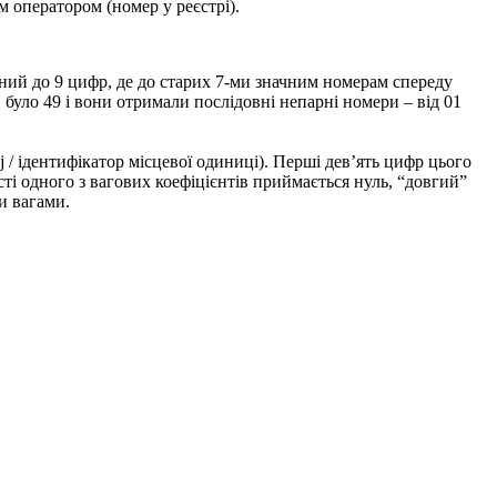
оператором (номер у реєстрі).
ний до 9 цифр, де до старих 7-ми значним номерам спереду
 було 49 і вони отримали послідовні непарні номери – від 01
 / ідентифікатор місцевої одиниці). Перші дев’ять цифр цього
ті одного з вагових коефіцієнтів приймається нуль, “довгий”
и вагами.