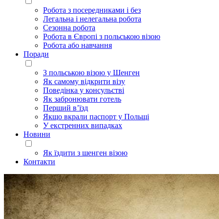
Робота з посередниками і без
Легальна і нелегальна робота
Сезонна робота
Робота в Європі з польською візою
Робота або навчання
Поради
З польською візою у Шенген
Як самому відкрити візу
Поведінка у консульстві
Як забронювати готель
Перший в’їзд
Якщо вкрали паспорт у Польщі
У екстренних випадках
Новини
Як їздити з шенген візою
Контакти