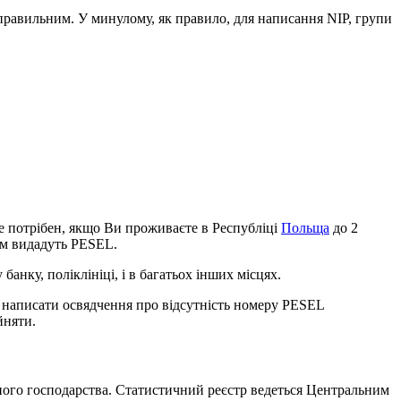
правильним. У минулому, як правило, для написання NIP, групи
не потрібен, якщо Ви проживаєте в Республіці
Польща
до 2
Вам видадуть PESEL.
нку, поліклініці, і в багатьох інших місцях.
а написати освядчення про відсутність номеру PESEL
няти.
ного господарства. Статистичний реєстр ведеться Центральним