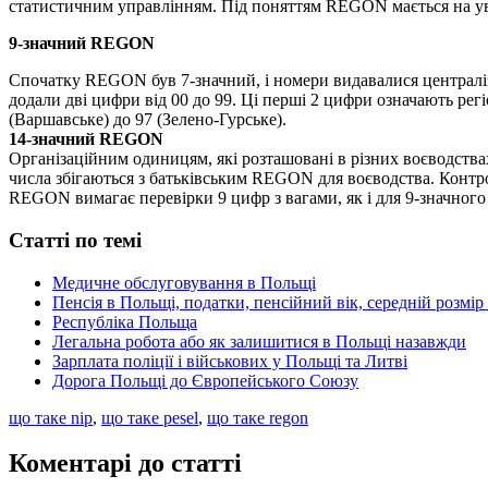
статистичним управлінням. Під поняттям REGON мається на ув
9-значний REGON
Спочатку REGON був 7-значний, і номери видавалися централіз
додали дві цифри від 00 до 99. Ці перші 2 цифри означають рег
(Варшавське) до 97 (Зелено-Гурське).
14-значний REGON
Організаційним одиницям, які розташовані в різних воєводствах
числа збігаються з батьківським REGON для воєводства. Контрол
REGON вимагає перевірки 9 цифр з вагами, як і для 9-значног
Статті по темі
Медичне обслуговування в Польщі
Пенсія в Польщі, податки, пенсійний вік, середній розмір 
Республіка Польща
Легальна робота або як залишитися в Польщі назавжди
Зарплата поліції і військових у Польщі та Литві
Дорога Польщі до Європейського Союзу
що таке nip
,
що таке pesel
,
що таке regon
Коментарі до статті