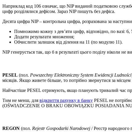
Наприклад код 106 означає, що NIP виданий податковою службо
цифр розділялися дефісом. Зараз NIP пишуть без дефіса.
Десята цифра NIP – контрольна цифра, розрахована за наступн
Помножимо кожну з дев’яти цифр, відповідно, по вазі: 6, 5, 7
Додати результати множення;
Обчислити залишок від ділення на 11 (по модулю 11).
NIP генерується так, що б в результаті цього поділу ніколи не 
PESEL
(пол.
Powszechny Elektroniczny System Ewidencji Ludności
місяців. Якщо живете більше, то потрібно звернутися за місце
Найчастіше PESEL отримують, якщо планують тривалий час прожи
Тим не менш, для
відкриття рахунку в банку
PESEL не потрібно,
(OŚWIADCZENIE O BRAKU OBOWIĄZKU POSIADANIA NUMERU PE
REGON
(пол.
Rejestr Gospodarki Narodowej
/ Реєстр народного 