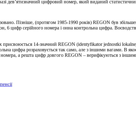
азі дев’ятизначний цифровий номер, який виданий статистичним 
овано. Пізніше, (протягом 1985-1990 років) REGON був збільше
іон, 6 цифр серійного номера і онна контрольна цифра. Воєводств
 присвоюється 14-значний REGON (identyfikator jednostki lokalnej
ьна цифра розраховується так само, але з іншими вагами. В якос
о номера, а решта цифр довгого REGON – верифікуються з іншим
пенсії