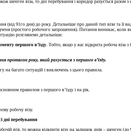
ож шенген віза, то дні перебування і коридор рахується разом з 
ня (від 91го дня) до року. Детальніше про даний тип візи та її 
дченя (простого робочого запрошення). Питання виникає, коли ви
итуацію розглянемо детальніше.
моменту першого в’їзду
. Тобто, якщо у вас відкрита робоча віза з
ання протягом року, який рахується з першого в’їзду.
у на багато ситуацій і виключень з цього правила.
 основним правилом з першого в’їзду і на рік.
ову робочу візу.
сі дні перебування
очій візі, то можна відкрити візу на залишок днів – шенген (до 