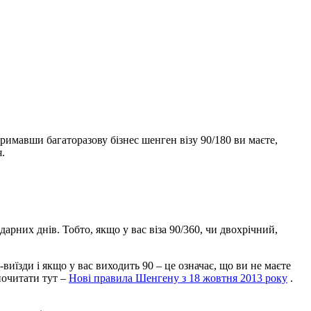
тримавши багаторазову бізнес шенген візу 90/180 ви маєте,
я.
арних днів. Тобто, якщо у вас віза 90/360, чи двохрічний,
-виїзди і якщо у вас виходить 90 – це означає, що ви не маєте
очитати тут –
Нові правила Шенгену з 18 жовтня 2013 року
.