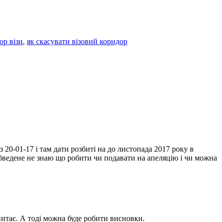
ор візи
,
як скасувати візовий коридор
 20-01-17 і там дати розбиті на до листопада 2017 року в
 обведене не знаю що робити чи подавати на апеляцію і чи можна
питає. А тоді можна буде робити висновки.