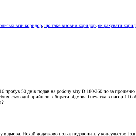
ольські візи коридор
,
що таке візовий коридор
,
як рахувати корид
16 пробув 50 днів подав на робочу візу D 180\360 по за прошеню з
 січня. сьогодні прийшов забирати відмова і печатка в пасорті D
и?
у відмова. Нехай додатково поляк подзвонить у консульство і за