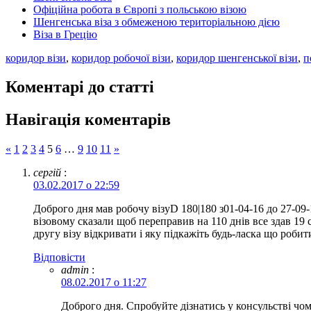
Офіційна робота в Європі з польською візою
Шенгенська віза з обмеженою територіальною дією
Віза в Грецію
коридор візи
,
коридор робочої візи
,
коридор шенгенської візи
,
п
Коментарі до статті
Навігація коментарів
«
1
2
3
4
5
6
…
9
10
11
»
сергій
:
03.02.2017 о 22:59
Доброго дня мав робочу візуD 180|180 з01-04-16 до 27-09-
візовому сказали щоб переправив на 110 днів все здав 19
другу візу відкривати і яку підкажіть будь-ласка що робит
Відповіcти
admin
:
08.02.2017 о 11:27
Доброго дня. Спробуйте дізнатись у консульстві чом