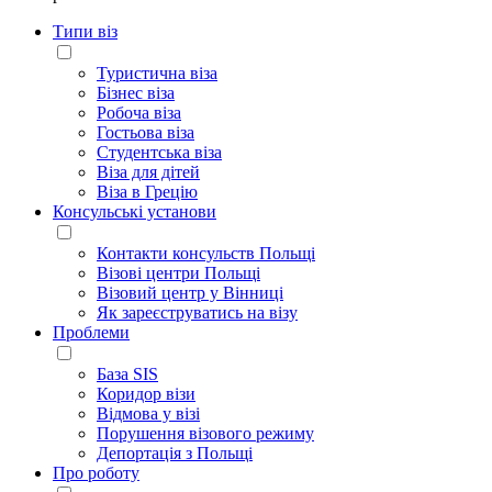
Типи віз
Туристична віза
Бізнес віза
Робоча віза
Гостьова віза
Студентська віза
Віза для дітей
Віза в Грецію
Консульські установи
Контакти консульств Польщі
Візові центри Польщі
Візовий центр у Вінниці
Як зареєструватись на візу
Проблеми
База SIS
Коридор візи
Відмова у візі
Порушення візового режиму
Депортація з Польщі
Про роботу