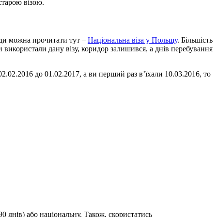
старою візою.
види можна прочитати тут –
Національна віза у Польщу
. Більшість
 використали дану візу, коридор залишився, а днів перебування
 02.02.2016 до 01.02.2017, а ви перший раз в’їхали 10.03.2016, то
90 днів) або національну. Також, скористатись