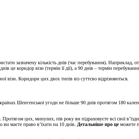
ристати зазначену кількість днів (час перебування). Наприклад, о
нів це коридор візи (термін її дії), а 90 днів – термін перебуванн
ної візи. Коридори цих двох типів віз суттєво відрізняються.
країнах Шенгенської угоди не більше 90 днів протягом 180 календ
. Протягом цих, минулих, пів року ви підраховуєте всі свої в’їзди
о ви маєте право в’їхати на 10 днів.
Детальніше про це
можете п