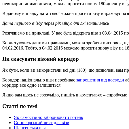
невикористаними днями, можна просити повну 180-дневну візу
В даному випадку дата з якої можна просити візу вираховується
Дата першого в’їзду через рік мінус дні які залишились
Розглянемо на прикладі. У вас була відкрита віза з 03.04.2015 п
Користуючись даними правилами, можна зробити висновок, що з 
04.02.2016. Тобто, з 04.02.2016 можемо просити знову візу на 1
Як скасувати візовий коридор
Як бути, коли ви використали всі дні (180), що дозволені вам пр
Коридор національно візи перебиває
запрошення від воєводи
аб
коридор все одно залишиться.
Якщо вам щось не зрозуміло, пишіть в коментарях – спробуємо 
Статті по темі
Як самостійно забронювати готель
Спонсорський лист для візи
Шенгенська віза