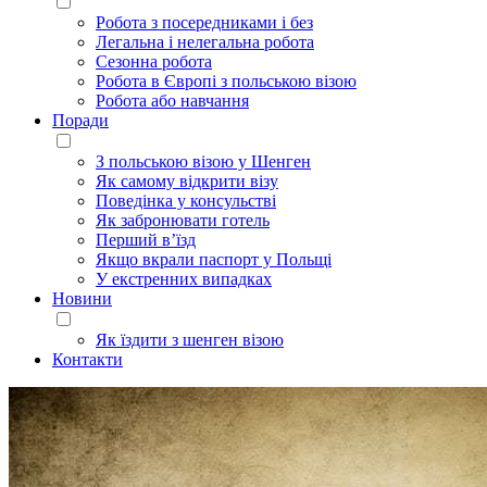
Робота з посередниками і без
Легальна і нелегальна робота
Сезонна робота
Робота в Європі з польською візою
Робота або навчання
Поради
З польською візою у Шенген
Як самому відкрити візу
Поведінка у консульстві
Як забронювати готель
Перший в’їзд
Якщо вкрали паспорт у Польщі
У екстренних випадках
Новини
Як їздити з шенген візою
Контакти