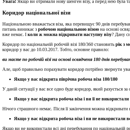
Увага!
Якщо ви отримали нову шенген візу, а перед нею була так
Коридор національної візи
Національною вважається віза, яка перевищує 90 днів перебуван
питань виникає з
робочою національною візою
на основі освя
вже немає. І
коли ж можна відкривати наступну візу
? Дану с
Коридор по національній робочій візі 180/360 становить
рік з 
коридор у вас до 10.03.2017. Тобто, основне правило:
ви маєте по робочій візі на основі освядченя 180 днів перебув
Але, щоб правильно порахувати коридор потрібно звернути уваг
Якщо у вас відкрита піврічна робоча віза 180/180
У даній ситуації у вас все одно буде коридор, який рахується за
Якщо у вас відкрита робоча віза і ви її не використали
Нічого страшного немає. Після її закінчення можна відкривати н
Якщо у вас відкрита робоча віза і ви не використали в
Якщо ви не використали всі дні перебування по національній роб