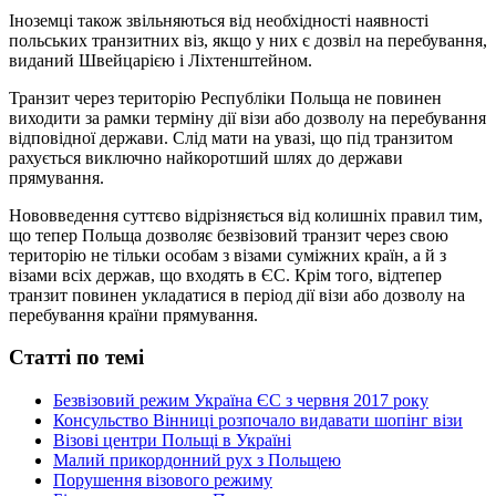
Іноземці також звільняються від необхідності наявності
польських транзитних віз, якщо у них є дозвіл на перебування,
виданий Швейцарією і Ліхтенштейном.
Транзит через територію Республіки Польща не повинен
виходити за рамки терміну дії візи або дозволу на перебування
відповідної держави. Слід мати на увазі, що під транзитом
рахується виключно найкоротший шлях до держави
прямування.
Нововведення суттєво відрізняється від колишніх правил тим,
що тепер Польща дозволяє безвізовий транзит через свою
територію не тільки особам з візами суміжних країн, а й з
візами всіх держав, що входять в ЄС. Крім того, відтепер
транзит повинен укладатися в період дії візи або дозволу на
перебування країни прямування.
Статті по темі
Безвізовий режим Україна ЄС з червня 2017 року
Консульство Вінниці розпочало видавати шопінг візи
Візові центри Польщі в Україні
Малий прикордонний рух з Польщею
Порушення візового режиму