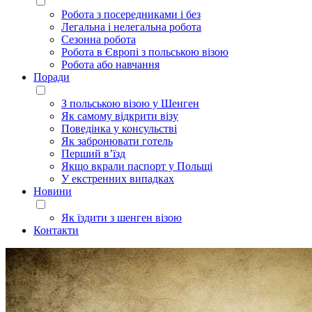
Робота з посередниками і без
Легальна і нелегальна робота
Сезонна робота
Робота в Європі з польською візою
Робота або навчання
Поради
З польською візою у Шенген
Як самому відкрити візу
Поведінка у консульстві
Як забронювати готель
Перший в’їзд
Якщо вкрали паспорт у Польщі
У екстренних випадках
Новини
Як їздити з шенген візою
Контакти