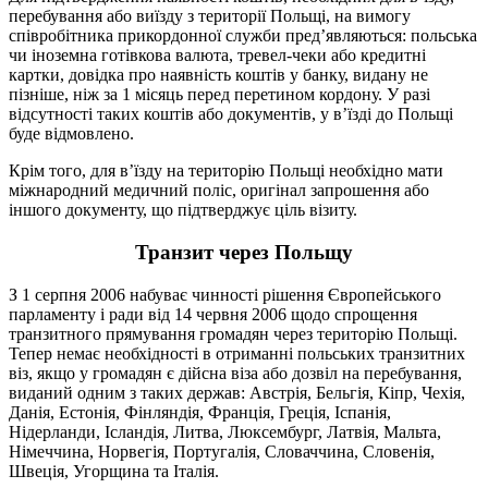
перебування або виїзду з території Польщі, на вимогу
співробітника прикордонної служби пред’являються: польська
чи іноземна готівкова валюта, тревел-чеки або кредитні
картки, довідка про наявність коштів у банку, видану не
пізніше, ніж за 1 місяць перед перетином кордону. У разі
відсутності таких коштів або документів, у в’їзді до Польщі
буде відмовлено.
Крім того, для в’їзду на територію Польщі необхідно мати
міжнародний медичний поліс, оригінал запрошення або
іншого документу, що підтверджує ціль візиту.
Транзит через Польщу
З 1 серпня 2006 набуває чинності рішення Європейського
парламенту і ради від 14 червня 2006 щодо спрощення
транзитного прямування громадян через територію Польщі.
Тепер немає необхідності в отриманні польських транзитних
віз, якщо у громадян є дійсна віза або дозвіл на перебування,
виданий одним з таких держав: Австрія, Бельгія, Кіпр, Чехія,
Данія, Естонія, Фінляндія, Франція, Греція, Іспанія,
Нідерланди, Ісландія, Литва, Люксембург, Латвія, Мальта,
Німеччина, Норвегія, Португалія, Словаччина, Словенія,
Швеція, Угорщина та Італія.