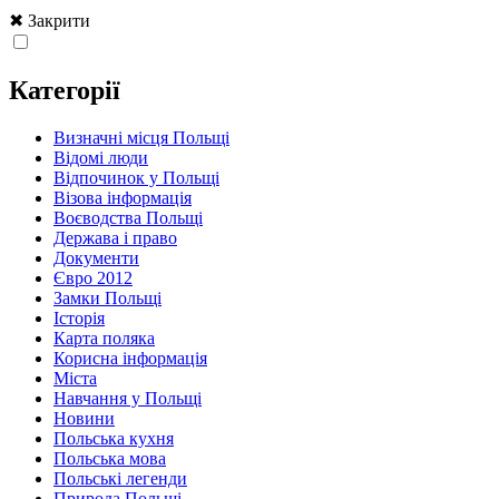
✖ Закрити
Категорії
Визначні місця Польщі
Відомі люди
Відпочинок у Польщі
Візова інформація
Воєводства Польщі
Держава і право
Документи
Євро 2012
Замки Польщі
Історія
Карта поляка
Корисна інформація
Міста
Навчання у Польщі
Новини
Польська кухня
Польська мова
Польські легенди
Природа Польщі