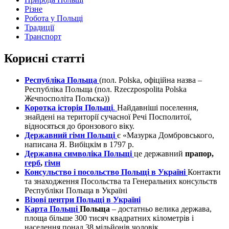
Різне
Робота у Польщі
Традиції
Транспорт
Корисні статті
Республіка Польща
(пол. Polska, офіційна назва –
Республіка Польща (пол. Rzeczpospolita Polska
Жечпосполіта Польска))
Коротка історія Польщі
.
Найдавніші поселення,
знайдені на території сучасної Речі Посполитої,
відносяться до бронзового віку.
Державний гімн Польщі
є «Мазурка Домбровського,
написана Я. Вибіцкім в 1797 р.
Державна символіка Польщі
це державний
прапор,
герб
,
гімн
Консульство і посольство Польщі в Україні
Контакти
та знаходження Посольства та Генеральних консульств
Республіки Польща в Україні
Візові центри Польщі в Україні
Карта Польщі
Польща
– достатньо велика держава,
площа більше 300 тисяч квадратних кілометрів і
населення понад 38 мільйонів чоловік