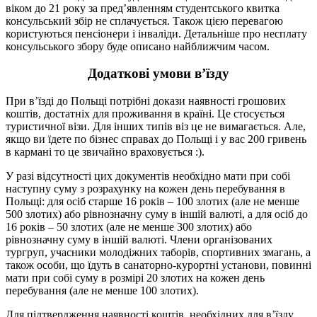
віком до 21 року за пред’явленням студентського квитка
консульський збір не сплачується. Також цією перевагою
користуються пенсіонери і інваліди. Детальніше про несплату
консульського збору буде описано найближчим часом.
Додаткові умови в’їзду
При в’їзді до Польщі потрібні докази наявності грошових
коштів, достатніх для проживання в країні. Це стосується
туристичної візи. Для інших типів віз це не вимагається. Але,
якщо ви їдете по бізнес справах до Польщі і у вас 200 гривень
в кармані то це звичайно враховується :).
У разі відсутності цих документів необхідно мати при собі
наступну суму з розрахунку на кожен день перебування в
Польщі: для осіб старше 16 років – 100 злотих (але не менше
500 злотих) або рівнозначну суму в іншій валюті, а для осіб до
16 років – 50 злотих (але не менше 300 злотих) або
рівнозначну суму в іншій валюті. Члени організованих
тургруп, учасники молодіжних таборів, спортивних змагань, а
також особи, що їдуть в санаторно-курортні установи, повинні
мати при собі суму в розмірі 20 злотих на кожен день
перебування (але не менше 100 злотих).
Для підтвердження наявності коштів, необхідних для в’їзду,