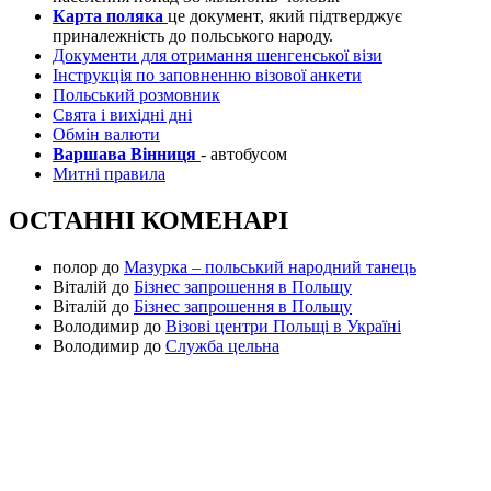
Карта поляка
це документ, який підтверджує
приналежність до польського народу.
Документи для отримання шенгенської візи
Інструкція по заповненню візової анкети
Польський розмовник
Свята і вихідні дні
Обмін валюти
Варшава Вінниця
- автобусом
Митні правила
ОСТАННІ КОМЕНАРІ
полор
до
Мазурка – польський народний танець
Віталій
до
Бізнес запрошення в Польщу
Віталій
до
Бізнес запрошення в Польщу
Володимир
до
Візові центри Польщі в Україні
Володимир
до
Служба цельна