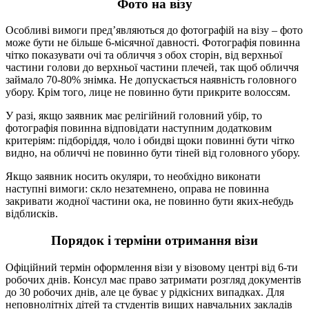
Фото на візу
Особливі вимоги пред’являються до фотографій на візу – фото
може бути не більше 6-місячної давності. Фотографія повинна
чітко показувати очі та обличчя з обох сторін, від верхньої
частини голови до верхньої частини плечей, так щоб обличчя
займало 70-80% знімка. Не допускається наявність головного
убору. Крім того, лице не повинно бути прикрите волоссям.
У разі, якщо заявник має релігійний головний убір, то
фотографія повинна відповідати наступним додатковим
критеріям: підборіддя, чоло і обидві щоки повинні бути чітко
видно, на обличчі не повинно бути тіней від головного убору.
Якщо заявник носить окуляри, то необхідно виконати
наступні вимоги: скло незатемнено, оправа не повинна
закривати жодної частини ока, не повинно бути яких-небудь
відблисків.
Порядок і терміни отримання візи
Офіційний термін оформлення візи у візовому центрі від 6-ти
робочих днів. Консул має право затримати розгляд документів
до 30 робочих днів, але це буває у рідкісних випадках. Для
неповнолітніх дітей та студентів вищих навчальних закладів