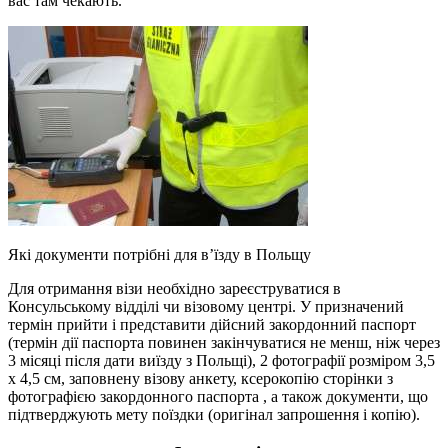
вас там чекають.
Які документи потрібні для в’їзду в Польщу
Для отримання візи необхідно зареєструватися в
Консульському відділі чи візовому центрі. У призначений
термін прийти і представити дійсний закордонний паспорт
(термін дії паспорта повинен закінчуватися не менш, ніж через
3 місяці після дати виїзду з Польщі), 2 фотографії розміром 3,5
х 4,5 см, заповнену візову анкету, ксерокопію сторінки з
фотографією закордонного паспорта , а також документи, що
підтверджують мету поїздки (оригінал запрошення і копію).