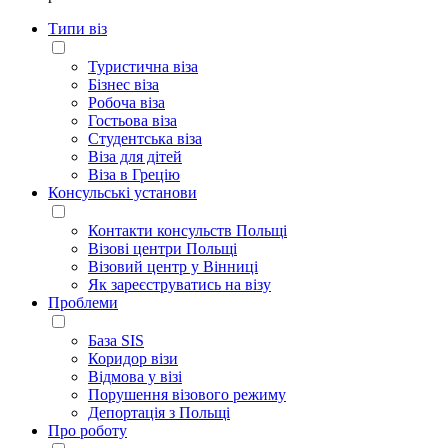
Типи віз
Туристична віза
Бізнес віза
Робоча віза
Гостьова віза
Студентська віза
Віза для дітей
Віза в Грецію
Консульські установи
Контакти консульств Польщі
Візові центри Польщі
Візовий центр у Вінниці
Як зареєструватись на візу
Проблеми
База SIS
Коридор візи
Відмова у візі
Порушення візового режиму
Депортація з Польщі
Про роботу