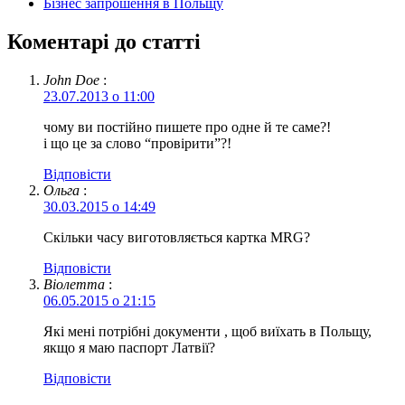
Бізнес запрошення в Польщу
Коментарі до статті
John Doe
:
23.07.2013 о 11:00
чому ви постійно пишете про одне й те саме?!
і що це за слово “провірити”?!
Відповіcти
Ольга
:
30.03.2015 о 14:49
Скільки часу виготовляється картка MRG?
Відповіcти
Віолетта
:
06.05.2015 о 21:15
Які мені потрібні документи , щоб виїхать в Польщу,
якщо я маю паспорт Латвії?
Відповіcти