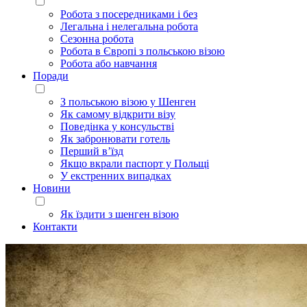
Робота з посередниками і без
Легальна і нелегальна робота
Сезонна робота
Робота в Європі з польською візою
Робота або навчання
Поради
З польською візою у Шенген
Як самому відкрити візу
Поведінка у консульстві
Як забронювати готель
Перший в’їзд
Якщо вкрали паспорт у Польщі
У екстренних випадках
Новини
Як їздити з шенген візою
Контакти