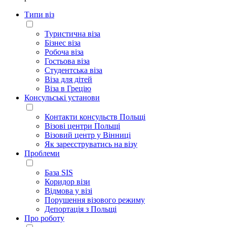
Типи віз
Туристична віза
Бізнес віза
Робоча віза
Гостьова віза
Студентська віза
Віза для дітей
Віза в Грецію
Консульські установи
Контакти консульств Польщі
Візові центри Польщі
Візовий центр у Вінниці
Як зареєструватись на візу
Проблеми
База SIS
Коридор візи
Відмова у візі
Порушення візового режиму
Депортація з Польщі
Про роботу