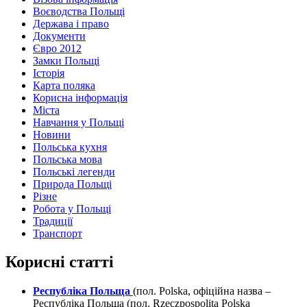
Воєводства Польщі
Держава і право
Документи
Євро 2012
Замки Польщі
Історія
Карта поляка
Корисна інформація
Міста
Навчання у Польщі
Новини
Польська кухня
Польська мова
Польські легенди
Природа Польщі
Різне
Робота у Польщі
Традиції
Транспорт
Корисні статті
Республіка Польща
(пол. Polska, офіційна назва –
Республіка Польща (пол. Rzeczpospolita Polska