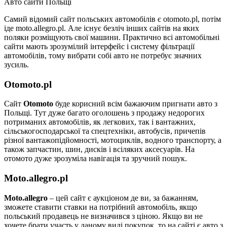
Авто сайти Польщі
Самий відомий сайт польських автомобілів є otomoto.pl, потім
іде moto.allegro.pl. Але існує безліч інших сайтів на яких
поляки розміщують свої машини. Практично всі автомобільні
сайти мають зрозумілий інтерфейс і систему фільтрації
автомобілів, тому вибрати собі авто не потребує значних
зусиль.
Otomoto.pl
Сайт
Otomoto
буде корисний всім бажаючим пригнати авто з
Польщі. Тут дуже багато оголошень з продажу недорогих
потриманих автомобілів, як легкових, так і вантажних,
сільськогосподарської та спецтехніки, автобусів, причепів
різної вантажопідйомності, мотоциклів, водного транспорту, а
також запчастин, шин, дисків і всіляких аксесуарів. На
отомото дуже зрозуміла навігація та зручний пошук.
Moto.allegro.pl
Moto.allegro
– цей сайт є аукціоном де ви, за бажанням,
зможете ставити ставки на потрібний автомобіль, якщо
польський продавець не визначився з ціною. Якщо ви не
хочете брати участь у даному виді покупок, то на сайті є авто з