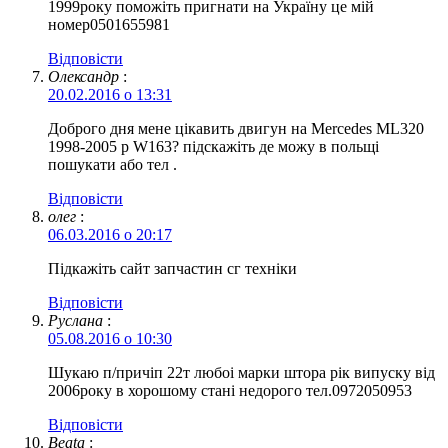
1999року поможіть пригнати на Україну це мій
номер0501655981
Відповіcти
Олександр
:
20.02.2016 о 13:31
Доброго дня мене цікавить двигун на Mercedes ML320
1998-2005 р W163? підскажіть де можу в польщі
пошукати або тел .
Відповіcти
олег
:
06.03.2016 о 20:17
Підкажіть сайт запчастин сг техніки
Відповіcти
Руслана
:
05.08.2016 о 10:30
Шукаю п/причіп 22т любоі марки штора рік випуску від
2006року в хорошому стані недорого тел.0972050953
Відповіcти
Beata
: