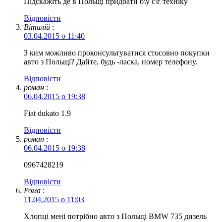
Підскажіть де в Польщі придбати б\у с\г техніку
Відповіcти
Віталій
:
03.04.2015 о 11:40
З ким можливо проконсультуватися стосовно покупки
авто з Польщі? Дайте, будь -ласка, номер телефону.
Відповіcти
роман
:
06.04.2015 о 19:38
Fiat dukato 1.9
Відповіcти
роман
:
06.04.2015 о 19:38
0967428219
Відповіcти
Рома
:
11.04.2015 о 11:03
Хлопці мені потрібно авто з Польщі BMW 735 дизель