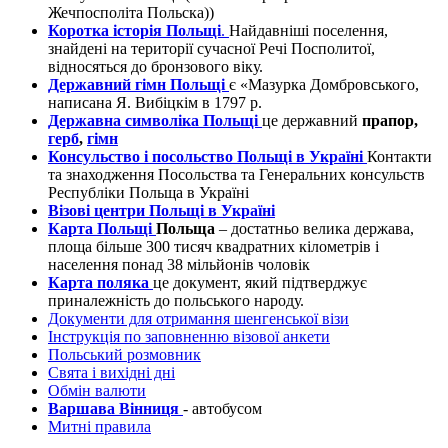
Жечпосполіта Польска))
Коротка історія Польщі
.
Найдавніші поселення,
знайдені на території сучасної Речі Посполитої,
відносяться до бронзового віку.
Державний гімн Польщі
є «Мазурка Домбровського,
написана Я. Вибіцкім в 1797 р.
Державна символіка Польщі
це державний
прапор,
герб
,
гімн
Консульство і посольство Польщі в Україні
Контакти
та знаходження Посольства та Генеральних консульств
Республіки Польща в Україні
Візові центри Польщі в Україні
Карта Польщі
Польща
– достатньо велика держава,
площа більше 300 тисяч квадратних кілометрів і
населення понад 38 мільйонів чоловік
Карта поляка
це документ, який підтверджує
приналежність до польського народу.
Документи для отримання шенгенської візи
Інструкція по заповненню візової анкети
Польський розмовник
Свята і вихідні дні
Обмін валюти
Варшава Вінниця
- автобусом
Митні правила