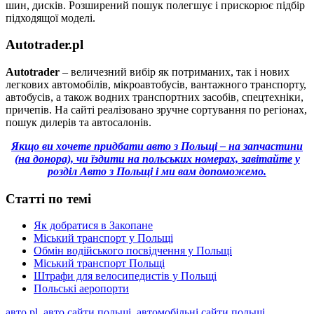
шин, дисків. Розширений пошук полегшує і прискорює підбір
підходящої моделі.
Autotrader.pl
Autotrader
– величезний вибір як потриманих, так і нових
легкових автомобілів, мікроавтобусів, вантажного транспорту,
автобусів, а також водних транспортних засобів, спецтехніки,
причепів. На сайті реалізовано зручне сортування по регіонах,
пошук дилерів та автосалонів.
Якщо ви хочете придбати авто з Польщі – на запчастини
(на донора), чи їздити на польських номерах, завітайте у
розділ Авто з Польщі і ми вам допоможемо.
Статті по темі
Як добратися в Закопане
Міський транспорт у Польщі
Обмін водійського посвідчення у Польщі
Міський транспорт Польщі
Штрафи для велосипедистів у Польщі
Польські аеропорти
авто pl
,
авто сайти польщі
,
автомобільні сайти польщі
,