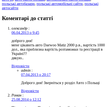
польські автобазари
,
польські автомобільні сайти
,
польські
автосайти
Коментарі до статті
олександр
:
06.04.2013 о 9:45
доброго дня!
мене цікавить авто Daewoo Matiz 2000 р.в., вартість 1000
дол., яка приблизна вартість розтаможки та реєстрації в
Україні??
дякую..
Відповіcти
admin
:
07.04.2013 о 20:17
Доброго дня! Зверніться у розділ Авто з Польщі
Відповіcти
Роман
:
25.08.2014 о 12:12