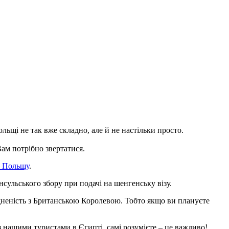
ольщі не так вже складно, але й не настільки просто.
Вам потрібно звертатися.
у Польщу
.
сульського збору при подачі на шенгенську візу.
ідненість з Британською Королевою. Тобто якщо ви плануєте
 з нашими туристами в Єгипті, самі розумієте – це важливо!