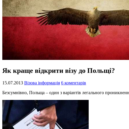
Як краще відкрити візу до Польщі?
15.07.2013
Візова інформація
6 коментарів
Безсумнівно, Польща – один з варіантів легального проникнення