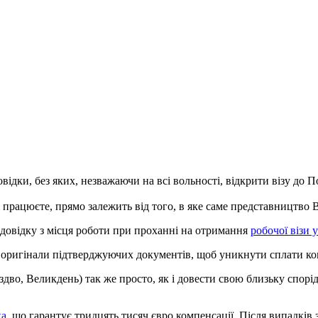
відки, без яких, незважаючи на всі вольності, відкрити візу до П
і працюєте, прямо залежить від того, в яке саме представництво 
 довідку з місця роботи при проханні на отримання
робочої візи 
е оригінали підтверджуючих документів, щоб уникнути сплати кон
дво, Великдень) так же просто, як і довести свою близьку спор
ка
, що гарантує тридцять тисяч євро компенсації. Після випадків