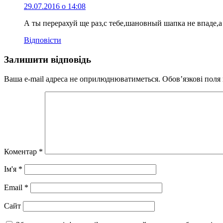
29.07.2016 о 14:08
А ты перерахуй ще раз,с тебе,шановный шапка не впаде,а
Відповіcти
Залишити відповідь
Ваша e-mail адреса не оприлюднюватиметься.
Обов’язкові поля
Коментар
*
Ім'я
*
Email
*
Сайт