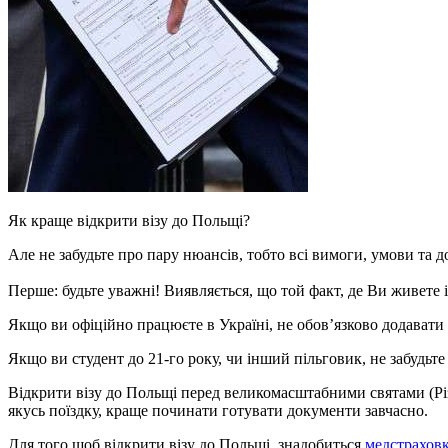
Як краще відкрити візу до Польщі?
Але не забудьте про пару нюансів, тобто всі вимоги, умови та до
Перше: будьте уважні! Виявляється, що той факт, де Ви живете 
Якщо ви офіційно працюєте в Україні, не обов’язково додавати
Якщо ви студент до 21-го року, чи інший пільговик, не забудьт
Відкрити візу до Польщі перед великомасштабними святами (Різ
якусь поїздку, краще починати готувати документи завчасно.
Для того щоб відкрити візу до Польщі, знадобиться
медстрахов