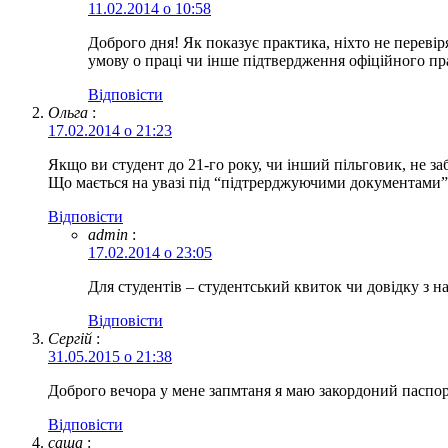
11.02.2014 о 10:58
Доброго дня! Як показує практика, ніхто не переві
умову о праці чи інше підтвердження офіційного пр
Відповіcти
Ольга
:
17.02.2014 о 21:23
Якщо ви студент до 21-го року, чи інший пільговик, не з
Що мається на увазі під “підтрерджуючими документами”
Відповіcти
admin
:
17.02.2014 о 23:05
Для студентів – студентський квиток чи довідку з нав
Відповіcти
Сергій
:
31.05.2015 о 21:38
Доброго вечора у мене запмтаня я маю закордоний паспорт,
Відповіcти
саша
: