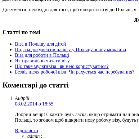
Документи, необхідні для того, щоб відкрити візу до Польщі, я
Як
Статті по темі
Віза в Польщу для дітей
Подача документів на візу у Польщу знову можлива
Віза для роботи в Польщі
Як правильно читати візу
Що таке мультивіза і як нею користуватися?
Безвіз після робочої візи. Чи рахується час перебування?
Коментарі до статті
Андрій
:
08.02.2014 о 18:55
Добрий вечір! Скажіть будь-ласка, якщо отримати націона
Польщі, то згодом щоб відкрити нову робочу візу, будуть 
Відповіcти
admin
: