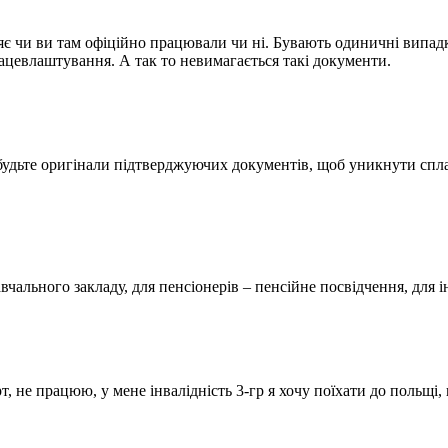
ряє чи ви там офіційно працювали чи ні. Бувають одиничні випадк
ацевлаштування. А так то невимагається такі документи.
абудьте оригінали підтверджуючих документів, щоб уникнути спла
чального закладу, для пенсіонерів – пенсійне посвідчення, для ін
 не працюю, у мене інвалідність 3-гр я хочу поїхати до польщі, 