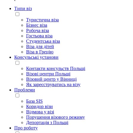
Типи віз
Туристична віза
Бізнес віза
Робоча віза
Гостьова віза
Студентська віза
Віза для дітей
Віза в Грецію
Консульські установи
Контакти консульств Польщі
Візові центри Польщі
Візовий центр у Вінниці
Як зареєструватись на візу
Проблеми
База SIS
Коридор візи
Відмова у візі
Порушення візового режиму
Депортація з Польщі
Про роботу