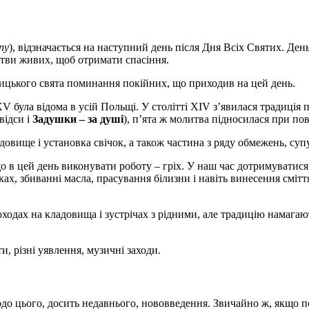
ny
), відзначається на наступний день після Дня Всіх Святих. Ден
итви живих, щоб отримати спасіння.
ицького свята поминання покійних, що приходив на цей день.
в XV була відома в усій Польщі. У столітті XIV з’явилася традиці
відси і
Задушки – за душі
), п’ята ж молитва підносилася при по
довище і установка свічок, а також частина з ряду обмежень, суп
 в цей день виконувати роботу – гріх. У наш час дотримуватися 
ах, збиванні масла, прасування білизни і навіть винесення смітт
ходах на кладовища і зустрічах з рідними, але традицію намагаю
, різні уявлення, музичні заходи.
о цього, досить недавнього, нововведення. Звичайно ж, якщо поїх