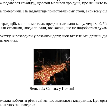
ж подавався ксьондзу, щоб той молився про душі, про які ніхто н
 за померлими. На заздалегідь приготовленому столі, вкритому б
традицій, коли на могилах предків залишали кашу, мед і хліб. 
яли стравами, люди співали, вважаючи, що це подобається духам 
атку їх розводили у розвилок доріг, щоб вказати мандрівній душ
на могилах.
День всіх Святих у Польщі
 можна побачити річки світла, що заливають кладовища. Це горят
молитися за померлих.