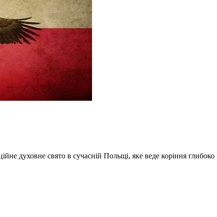
ційне духовне свято в сучасній Польщі, яке веде коріння глибоко з