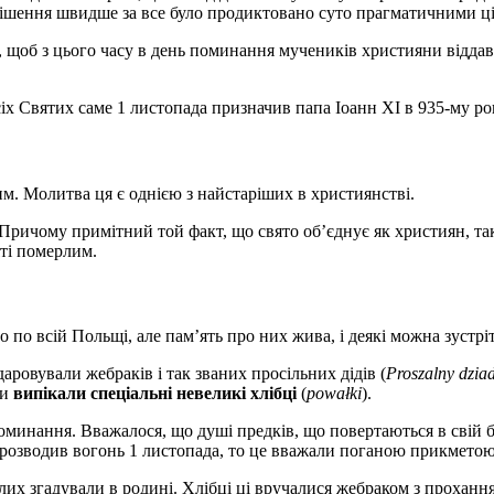
рішення швидше за все було продиктовано суто прагматичними ц
я, щоб з цього часу в день поминання мучеників християни відда
х Святих саме 1 листопада призначив папа Іоанн XI в 935-му ро
им. Молитва ця є однією з найстаріших в християнстві.
ичому примітний той факт, що свято об’єднує як християн, так і
яті померлим.
во по всій Польщі, але пам’ять про них жива, і деякі можна зустріт
аровували жебраків і так званих просільних дідів (
Proszalny dzia
ки
випікали спеціальні невеликі хлібці
(
powałki
).
оминання. Вважалося, що душі предків, що повертаються в свій бу
розводив вогонь 1 листопада, то це вважали поганою прикмето
ерлих згадували в родині. Хлібці ці вручалися жебраком з проха