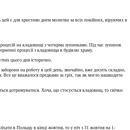
ь цей є для християн днем молитви за всіх покійних, віруючих в
я процесій на кладовищі з чотирма зупинками. Під час зупинок
верненні процесії з кладовища в будівлю храму.
утніх цього дня історично.
заборони на роботу в цей день, звичайно, вже досить складно,
я. Все це вважалося предками за гріх, так як могло нашкодити
ться дотримуватися. Хоча, що стосується кладовищ, то свічки
ати в Польщу в кінці жовтня, то у ніч з 31 жовтня на 1-