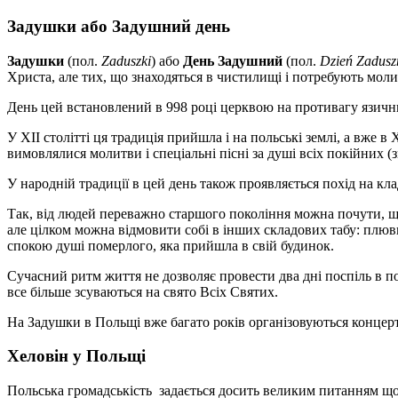
Задушки або Задушний день
Задушки
(пол.
Zaduszki
) або
День Задушний
(пол.
Dzień Zadusz
Христа, але тих, що знаходяться в чистилищі і потребують мол
День цей встановлений в 998 році церквою на противагу язичн
У XII столітті ця традиція прийшла і на польські землі, а вже 
вимовлялися молитви і спеціальні пісні за душі всіх покійних (з
У народній традиції в цей день також проявляється похід на кла
Так, від людей переважно старшого покоління можна почути, що
але цілком можна відмовити собі в інших складових табу: плювк
спокою душі померлого, яка прийшла в свій будинок.
Сучасний ритм життя не дозволяє провести два дні поспіль в по
все більше зсуваються на свято Всіх Святих.
На Задушки в Польщі вже багато років організовуються концерти
Хеловін у Польщі
Польська громадськість задається досить великим питанням щод