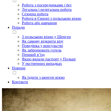
Робота з посередниками і без
Легальна і нелегальна робота
Сезонна робота
Робота в Європі з польською візою
Робота або навчання
Поради
З польською візою у Шенген
Як самому відкрити візу
Поведінка у консульстві
Як забронювати готель
Перший в’їзд
Якщо вкрали паспорт у Польщі
У екстренних випадках
Новини
Як їздити з шенген візою
Контакти