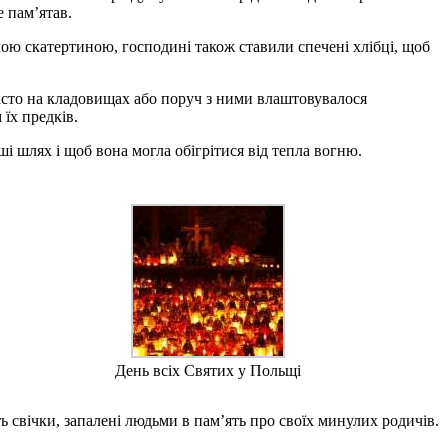
е пам’ятав.
ілою скатертиною, господині також ставили спечені хлібці, щоб
Часто на кладовищах або поруч з ними влаштовувалося
їх предків.
і шлях і щоб вона могла обігрітися від тепла вогню.
День всіх Святих у Польщі
ь свічки, запалені людьми в пам’ять про своїх минулих родичів.