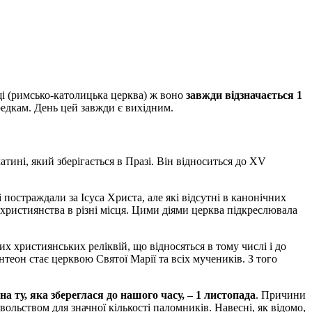
ьщі (римсько-католицька церква) ж воно
завжди відзначається 1
предкам. День цей завжди є вихідним.
тині, який зберігається в Празі. Він відноситься до XV
остраждали за Ісуса Христа, але які відсутні в канонічних
ій християнства в різні місця. Цими діями церква підкреслювала
 християнських реліквій, що відносяться в тому числі і до
теон стає церквою Святої Марії та всіх мучеників. З того
на ту, яка збереглася до нашого часу, – 1 листопада
. Причини
ольством для значної кількості паломників. Навесні, як відомо,