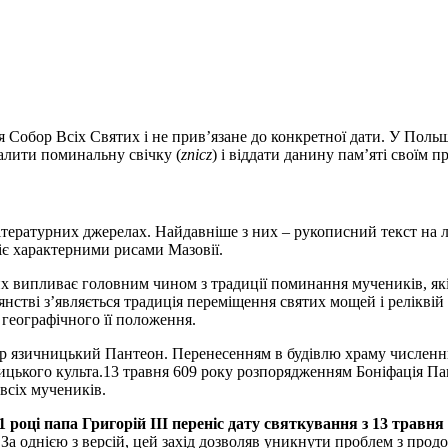
ся Собор Всіх Святих і не прив’язане до конкретної дати. У Пол
алити поминальну свічку (
znicz
) і віддати данину пам’яті своїм 
тературних джерелах. Найдавніше з них – рукописний текст на ла
іє характерними рисами Мазовії.
х випливає головним чином з традиції поминання мучеників, які п
стиянстві з’являється традиція переміщення святих мощей і релікв
д географічного її положення.
ар язичницький Пантеон. Перенесенням в будівлю храму численних
ницького культа.13 травня 609 року розпорядженням Боніфація Пан
всіх мучеників.
1 році папа Григорій III переніс дату святкування з 13 травня 
 однією з версій, цей захід дозволяв уникнути проблем з продов