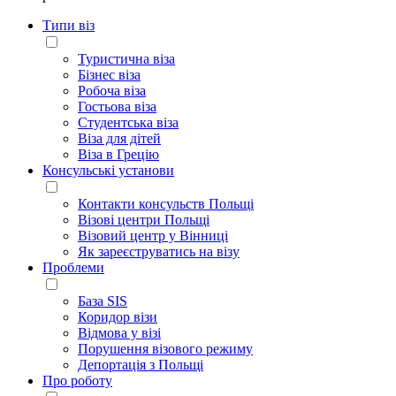
Типи віз
Туристична віза
Бізнес віза
Робоча віза
Гостьова віза
Студентська віза
Віза для дітей
Віза в Грецію
Консульські установи
Контакти консульств Польщі
Візові центри Польщі
Візовий центр у Вінниці
Як зареєструватись на візу
Проблеми
База SIS
Коридор візи
Відмова у візі
Порушення візового режиму
Депортація з Польщі
Про роботу