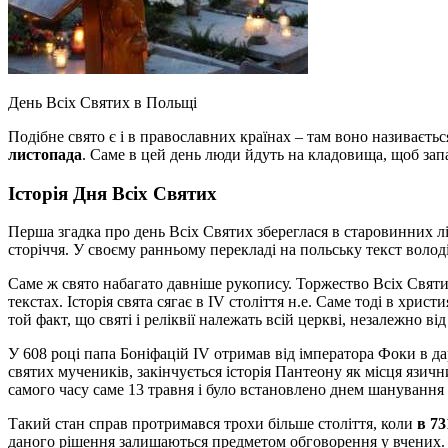
День Всіх Святих в Польщі
Подібне свято є і в православних країнах – там воно називаєть
листопада
. Саме в цей день люди йдуть на кладовища, щоб зап
Історія Дня Всіх Святих
Перша згадка про день Всіх Святих збереглася в старовинних лі
сторіччя. У своєму ранньому перекладі на польську текст волод
Саме ж свято набагато давніше рукопису. Торжество Всіх Святи
текстах. Історія свята сягає в IV століття н.е. Саме тоді в хри
той факт, що святі і реліквії належать всій церкві, незалежно ві
У 608 році папа Боніфацій IV отримав від імператора Фоки в д
святих мучеників, закінчується історія Пантеону як місця язич
самого часу саме 13 травня і було встановлено днем шанування 
Такий стан справ протримався трохи більше століття, коли
в 73
даного рішення залишаються предметом обговорення у вчених. За