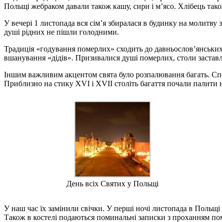
Польщі жебраком давали також кашу, сири і м’ясо. Хлібець тако
У вечері 1 листопада вся сім’я збиралася в будинку на молитву
душі рідних не пішли голодними.
Традиція «годування померлих» сходить до давньослов’янських 
вшанування «дідів». Призивалися душі померлих, столи заставл
Іншим важливим акцентом свята було розпалювання багать. Споч
Приблизно на стику XVI і XVII століть багаття почали палити 
День всіх Святих у Польщі
У наш час їх замінили свічки. У перші ночі листопада в Польщі
Також в костелі подаються поминальні записки з проханням по