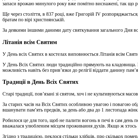
запаси врожаю минулого року вже помітно виснажені, так що 
Ще через століття, в 837 році, вже Григорій IV розпоряджаєтьс
братам по вірі християнській.
За деякими іншими даними дату святкування загального Дня всі
Літанія всім Святим
У День всіх Святих в костелах виповнюється Літанія всім Свят
У День Всіх Святих люди традиційно прямують на кладовища. Пр
можливість навіть без прив’язки до релігії віддати данину пам’
Традиції в День Всіх Святих
Старі традиції, пов’язані зі святом, хоч і не культивуються масо
За старих часів на Всіх Святих особливою увагою і повагою обд
вшанувати пам’ять предків, за день або два до 1 листопада жін
Робилося це для того, щоб не палити вогонь в печі в сам день п
вважалася улюбленим місцем проживання духів. Якщо ж хтось 
Згідно з традицією, пеклося стільки хлібців, про скількох пом