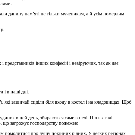
ілями.
вали данину пам’яті не тільки мученикам, а й усім померлим
ці.
 представників інших конфесій і невіруючих, так як дає
и і в наші дні.
d
), які зазвичай сиділи біля входу в костел і на кладовищах. Щоб
динок в цей день, збираються саме в печі. Піч взагалі
ю, що загрожує господарству пожежею.
нням помолитися про душу покійних рідних. У деяких регіонах