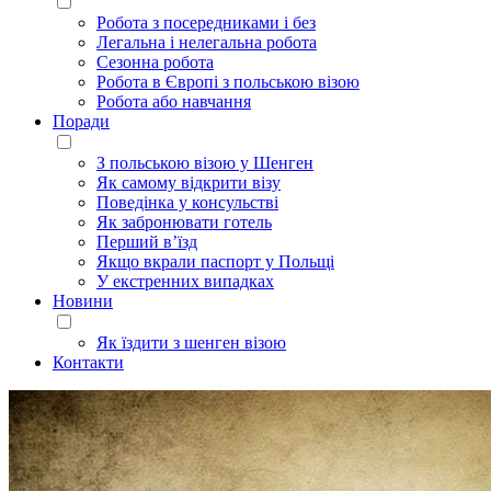
Робота з посередниками і без
Легальна і нелегальна робота
Сезонна робота
Робота в Європі з польською візою
Робота або навчання
Поради
З польською візою у Шенген
Як самому відкрити візу
Поведінка у консульстві
Як забронювати готель
Перший в’їзд
Якщо вкрали паспорт у Польщі
У екстренних випадках
Новини
Як їздити з шенген візою
Контакти