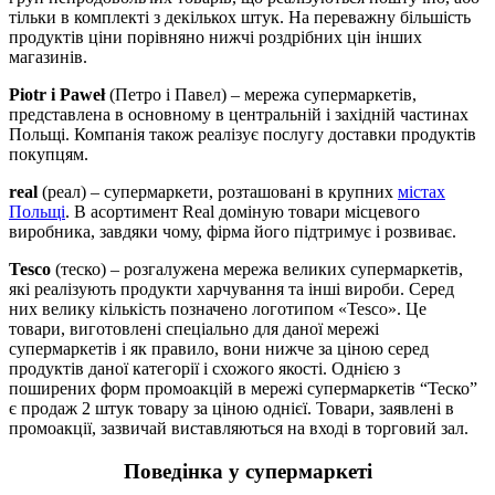
тільки в комплекті з декількох штук. На переважну більшість
продуктів ціни порівняно нижчі роздрібних цін інших
магазинів.
Piotr i Paweł
(Петро і Павел) – мережа супермаркетів,
представлена в основному в центральній і західній частинах
Польщі. Компанія також реалізує послугу доставки продуктів
покупцям.
real
(реал) – супермаркети, розташовані в крупних
містах
Польщі
. В асортимент Real доміную товари місцевого
виробника, завдяки чому, фірма його підтримує і розвиває.
Tesco
(теско) – розгалужена мережа великих супермаркетів,
які реалізують продукти харчування та інші вироби. Серед
них велику кількість позначено логотипом «Tesco». Це
товари, виготовлені спеціально для даної мережі
супермаркетів і як правило, вони нижче за ціною серед
продуктів даної категорії і схожого якості. Однією з
поширених форм промоакцій в мережі супермаркетів “Теско”
є продаж 2 штук товару за ціною однієї. Товари, заявлені в
промоакції, зазвичай виставляються на вході в торговий зал.
Поведінка у супермаркеті