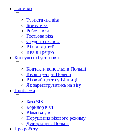
Типи віз
Туристична віза
Бізнес віза
Робоча віза
Гостьова віза
Студентська віза
Віза для дітей
Віза в Грецію
Консульські установи
Контакти консульств Польщі
Візові центри Польщі
Візовий центр у Вінниці
Як зареєструватись на візу
Проблеми
База SIS
Коридор візи
Відмова у візі
Порушення візового режиму
Депортація з Польщі
Про роботу