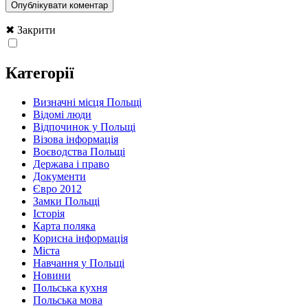
✖ Закрити
Категорії
Визначні місця Польщі
Відомі люди
Відпочинок у Польщі
Візова інформація
Воєводства Польщі
Держава і право
Документи
Євро 2012
Замки Польщі
Історія
Карта поляка
Корисна інформація
Міста
Навчання у Польщі
Новини
Польська кухня
Польська мова