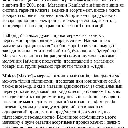
відкритий в 2001 році. Магазини Kaufland від інших відрізняє
система гарантії клієнта, великий асортимент, висока якість
товарів і головне – низька ціна. Асортимент продуктових
товарів доповнює електроніка й електротехніка, текстиль,
канцелярські товари, іграшки та сезонні пропозиції.
Lidl
(лідл) – також дуже широка мережа магазинів з
переважно продовольчим асортиментом. Найчастіше в
магазинах працюють свої хлібопекарні, завдяки чому тут
завжди можна купити свіжий хліб, булочки для бутербродів.
Мережа магазинів співпрацює зі своїми постачальниками
молочних і м’ясних продуктів, представлені в магазинах
товари цієї групи реально придбати тільки в «Лідлі».
Makro
[Макро] – мережа оптових магазинів, відвідувати які
можуть тільки підприємці, представники юридичних осіб, а
також іноземці. Вхід в магазин здійснюється за спеціальними
перепустками-картками, що видаються громадянам Польщі,
які здійснюють підприємницьку діяльність. Інші громадяни-
поляки не мають доступу в даний магазин, на відміну від
іноземців, яким для входу в торговий зал видається
одноразовий пропуск при пред’явленні документа, що
підтверджує громадянство. Відмінною особливістю цього
магазину є дуже багатий асортимент продовольчих і деяких
груп непродовольчих товарів, що реалізуються поштучно, або