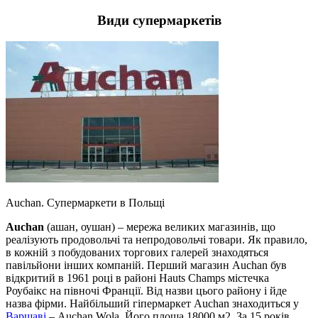
Види супермаркетів
Auchan. Супермаркети в Польщі
Auchan
(ашан, оушан) – мережа великих магазинів, що
реалізують продовольчі та непродовольчі товари. Як правило,
в кожній з побудованих торгових галерей знаходяться
павільйони інших компаній. Перший магазин Auchan був
відкритий в 1961 році в районі Hauts Champs містечка
Роубаікс на півночі Франції. Від назви цього району і йде
назва фірми. Найбільший гіпермаркет Auchan знаходиться у
Варшаві
– Auchan Wola. Його площа 18000 м2. За 15 років