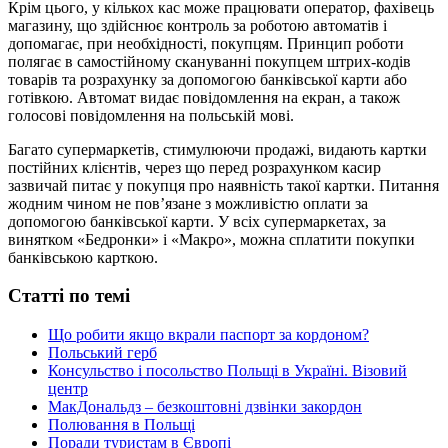
Крім цього, у кількох кас може працювати оператор, фахівець
магазину, що здійснює контроль за роботою автоматів і
допомагає, при необхідності, покупцям. Принцип роботи
полягає в самостійному скануванні покупцем штрих-кодів
товарів та розрахунку за допомогою банківської карти або
готівкою. Автомат видає повідомлення на екран, а також
голосові повідомлення на польській мові.
Багато супермаркетів, стимулюючи продажі, видають картки
постійних клієнтів, через що перед розрахунком касир
зазвичай питає у покупця про наявність такої картки. Питання
жодним чином не пов’язане з можливістю оплати за
допомогою банківської карти. У всіх супермаркетах, за
винятком «Бедронки» і «Макро», можна сплатити покупки
банківською карткою.
Статті по темі
Що робити якщо вкрали паспорт за кордоном?
Польський герб
Консульство і посольство Польщі в Україні. Візовий
центр
МакДональдз – безкоштовні дзвінки закордон
Полювання в Польщі
Поради туристам в Європі