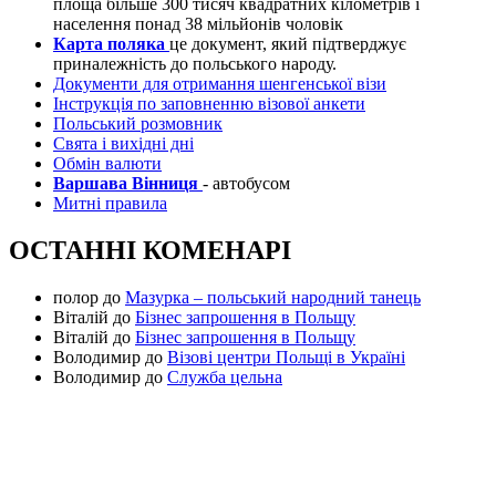
площа більше 300 тисяч квадратних кілометрів і
населення понад 38 мільйонів чоловік
Карта поляка
це документ, який підтверджує
приналежність до польського народу.
Документи для отримання шенгенської візи
Інструкція по заповненню візової анкети
Польський розмовник
Свята і вихідні дні
Обмін валюти
Варшава Вінниця
- автобусом
Митні правила
ОСТАННІ КОМЕНАРІ
полор
до
Мазурка – польський народний танець
Віталій
до
Бізнес запрошення в Польщу
Віталій
до
Бізнес запрошення в Польщу
Володимир
до
Візові центри Польщі в Україні
Володимир
до
Служба цельна