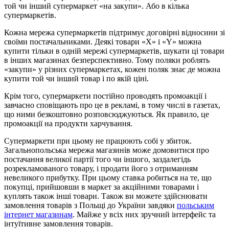
той чи інший супермаркет «на закупи». Або в кілька
супермаркетів.
Кожна мережа супермаркетів підтримує договірні відносини зі
своїми постачальниками. Деякі товари «Х» і «Y» можна
купити тільки в одній мережі супермаркетів, шукати ці товари
в інших магазинах безперспективно. Тому поляки роблять
«закупи» у різних супермаркетах, кожен поляк знає де можна
купити той чи інший товар і по якій ціні.
Крім того, супермаркети постійно проводять промоакції і
завчасно сповіщають про це в рекламі, в тому числі в газетах,
що ними безкоштовно розповсюджуються. Як правило, це
промоакції на продукти харчування.
Супермаркети при цьому не працюють собі у збиток.
Загальнопольська мережа магазинів може домовитися про
постачання великої партії того чи іншого, заздалегідь
розрекламованого товару, і продати його з отриманням
невеликого прибутку. При цьому ставка робиться на те, що
покупці, прийшовши в маркет за акційними товарами і
куплять також інші товари. Також ви можете здійснювати
замовлення товарів з Польщі до України завдяки
польським
інтернет магазинам
. Майже у всіх них зручний інтерфейс та
інтуїтивне замовлення товарів.