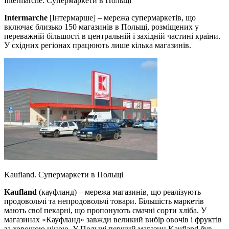
Intermarche. Супермаркети в Польщі
Intermarche
[Інтермарше] – мережа супермаркетів, що
включає близько 150 магазинів в Польщі, розміщених у
переважній більшості в центральній і західній частині країни.
У східних регіонах працюють лише кілька магазинів.
Kaufland. Супермаркети в Польщі
Kaufland
(кауфланд) – мережа магазинів, що реалізують
продовольчі та непродовольчі товари. Більшість маркетів
мають свої пекарні, що пропонують смачні сорти хліба. У
магазинах «Кауфланд» завжди великий вибір овочів і фруктів
за хорошою ціною. У Польщі перший магазин Kaufland був