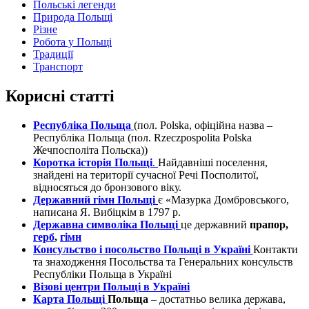
Польські легенди
Природа Польщі
Різне
Робота у Польщі
Традиції
Транспорт
Корисні статті
Республіка Польща
(пол. Polska, офіційна назва –
Республіка Польща (пол. Rzeczpospolita Polska
Жечпосполіта Польска))
Коротка історія Польщі
.
Найдавніші поселення,
знайдені на території сучасної Речі Посполитої,
відносяться до бронзового віку.
Державний гімн Польщі
є «Мазурка Домбровського,
написана Я. Вибіцкім в 1797 р.
Державна символіка Польщі
це державний
прапор,
герб
,
гімн
Консульство і посольство Польщі в Україні
Контакти
та знаходження Посольства та Генеральних консульств
Республіки Польща в Україні
Візові центри Польщі в Україні
Карта Польщі
Польща
– достатньо велика держава,