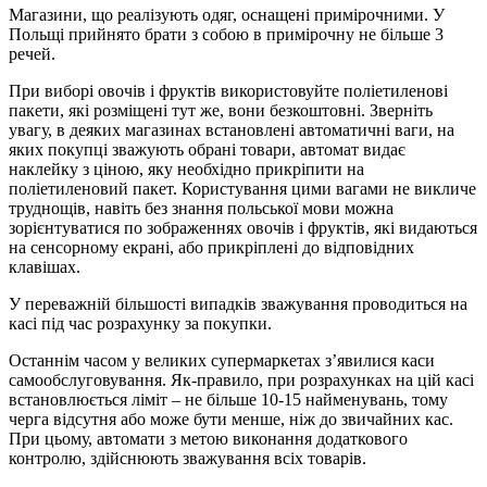
Магазини, що реалізують одяг, оснащені примірочними. У
Польщі прийнято брати з собою в примірочну не більше 3
речей.
При виборі овочів і фруктів використовуйте поліетиленові
пакети, які розміщені тут же, вони безкоштовні. Зверніть
увагу, в деяких магазинах встановлені автоматичні ваги, на
яких покупці зважують обрані товари, автомат видає
наклейку з ціною, яку необхідно прикріпити на
поліетиленовий пакет. Користування цими вагами не викличе
труднощів, навіть без знання польської мови можна
зорієнтуватися по зображеннях овочів і фруктів, які видаються
на сенсорному екрані, або прикріплені до відповідних
клавішах.
У переважній більшості випадків зважування проводиться на
касі під час розрахунку за покупки.
Останнім часом у великих супермаркетах з’явилися каси
самообслуговування. Як-правило, при розрахунках на цій касі
встановлюється ліміт – не більше 10-15 найменувань, тому
черга відсутня або може бути менше, ніж до звичайних кас.
При цьому, автомати з метою виконання додаткового
контролю, здійснюють зважування всіх товарів.