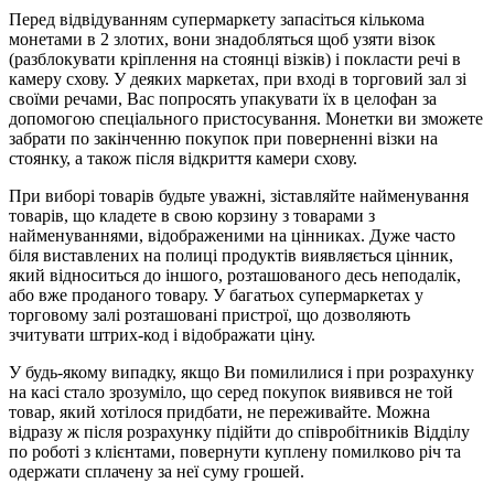
Перед відвідуванням супермаркету запасіться кількома
монетами в 2 злотих, вони знадобляться щоб узяти візок
(разблокувати кріплення на стоянці візків) і покласти речі в
камеру схову. У деяких маркетах, при вході в торговий зал зі
своїми речами, Вас попросять упакувати їх в целофан за
допомогою спеціального пристосування. Монетки ви зможете
забрати по закінченню покупок при поверненні візки на
стоянку, а також після відкриття камери схову.
При виборі товарів будьте уважні, зіставляйте найменування
товарів, що кладете в свою корзину з товарами з
найменуваннями, відображеними на цінниках. Дуже часто
біля виставлених на полиці продуктів виявляється цінник,
який відноситься до іншого, розташованого десь неподалік,
або вже проданого товару. У багатьох супермаркетах у
торговому залі розташовані пристрої, що дозволяють
зчитувати штрих-код і відображати ціну.
У будь-якому випадку, якщо Ви помилилися і при розрахунку
на касі стало зрозуміло, що серед покупок виявився не той
товар, який хотілося придбати, не переживайте. Можна
відразу ж після розрахунку підійти до співробітників Відділу
по роботі з клієнтами, повернути куплену помилково річ та
одержати сплачену за неї суму грошей.