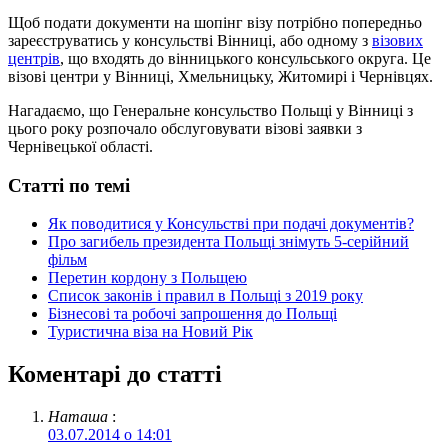
Щоб подати документи на шопінг візу потрібно попередньо
зареєструватись у консульстві Вінниці, або одному з
візових
центрів
, що входять до вінницького консульського округа. Це
візові центри у Вінниці, Хмельницьку, Житомирі і Чернівцях.
Нагадаємо, що Генеральне консульство Польщі у Вінниці з
цього року розпочало обслуговувати візові заявки з
Чернівецької області.
Статті по темі
Як поводитися у Консульстві при подачі документів?
Про загибель президента Польщі знімуть 5-серійний
фільм
Перетин кордону з Польщею
Список законів і правил в Польщі з 2019 року
Бізнесові та робочі запрошення до Польщі
Туристична віза на Новий Рік
Коментарі до статті
Наташа
:
03.07.2014 о 14:01