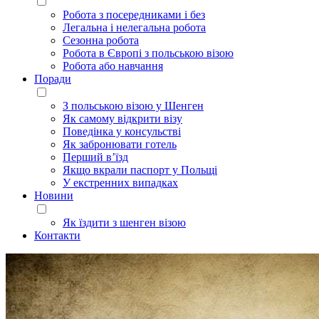
Робота з посередниками і без
Легальна і нелегальна робота
Сезонна робота
Робота в Європі з польською візою
Робота або навчання
Поради
З польською візою у Шенген
Як самому відкрити візу
Поведінка у консульстві
Як забронювати готель
Перший в’їзд
Якщо вкрали паспорт у Польщі
У екстренних випадках
Новини
Як їздити з шенген візою
Контакти