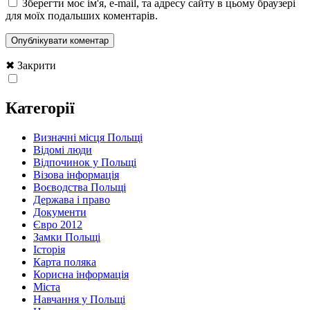
Зберегти моє ім'я, e-mail, та адресу сайту в цьому браузері
для моїх подальших коментарів.
✖ Закрити
Категорії
Визначні місця Польщі
Відомі люди
Відпочинок у Польщі
Візова інформація
Воєводства Польщі
Держава і право
Документи
Євро 2012
Замки Польщі
Історія
Карта поляка
Корисна інформація
Міста
Навчання у Польщі