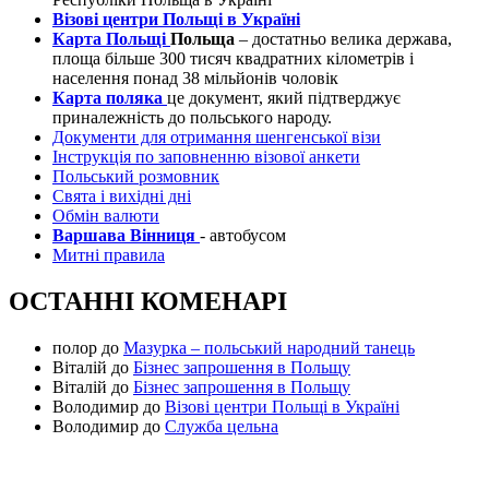
Візові центри Польщі в Україні
Карта Польщі
Польща
– достатньо велика держава,
площа більше 300 тисяч квадратних кілометрів і
населення понад 38 мільйонів чоловік
Карта поляка
це документ, який підтверджує
приналежність до польського народу.
Документи для отримання шенгенської візи
Інструкція по заповненню візової анкети
Польський розмовник
Свята і вихідні дні
Обмін валюти
Варшава Вінниця
- автобусом
Митні правила
ОСТАННІ КОМЕНАРІ
полор
до
Мазурка – польський народний танець
Віталій
до
Бізнес запрошення в Польщу
Віталій
до
Бізнес запрошення в Польщу
Володимир
до
Візові центри Польщі в Україні
Володимир
до
Служба цельна