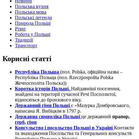
Новини
Польська кухня
Польська мова
Польські легенди
Природа Польщі
Різне
Робота у Польщі
Традиції
Транспорт
Корисні статті
Республіка Польща
(пол. Polska, офіційна назва –
Республіка Польща (пол. Rzeczpospolita Polska
Жечпосполіта Польска))
Коротка історія Польщі
.
Найдавніші поселення,
знайдені на території сучасної Речі Посполитої,
відносяться до бронзового віку.
Державний гімн Польщі
є «Мазурка Домбровського,
написана Я. Вибіцкім в 1797 р.
Державна символіка Польщі
це державний
прапор,
герб
,
гімн
Консульство і посольство Польщі в Україні
Контакти
та знаходження Посольства та Генеральних консульств
Республіки Польща в Україні