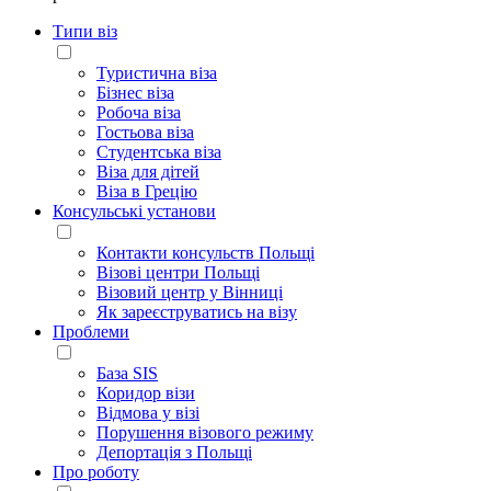
Типи віз
Туристична віза
Бізнес віза
Робоча віза
Гостьова віза
Студентська віза
Віза для дітей
Віза в Грецію
Консульські установи
Контакти консульств Польщі
Візові центри Польщі
Візовий центр у Вінниці
Як зареєструватись на візу
Проблеми
База SIS
Коридор візи
Відмова у візі
Порушення візового режиму
Депортація з Польщі
Про роботу