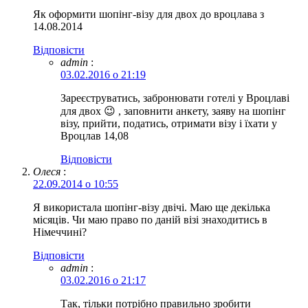
Як оформити шопінг-візу для двох до вроцлава з
14.08.2014
Відповіcти
admin
:
03.02.2016 о 21:19
Зареєструватись, забронювати готелі у Вроцлаві
для двох 😉 , заповнити анкету, заяву на шопінг
візу, прийти, податись, отримати візу і їхати у
Вроцлав 14,08
Відповіcти
Олеся
:
22.09.2014 о 10:55
Я використала шопінг-візу двічі. Маю ще декілька
місяців. Чи маю право по даній візі знаходитись в
Німеччині?
Відповіcти
admin
:
03.02.2016 о 21:17
Так, тільки потрібно правильно зробити