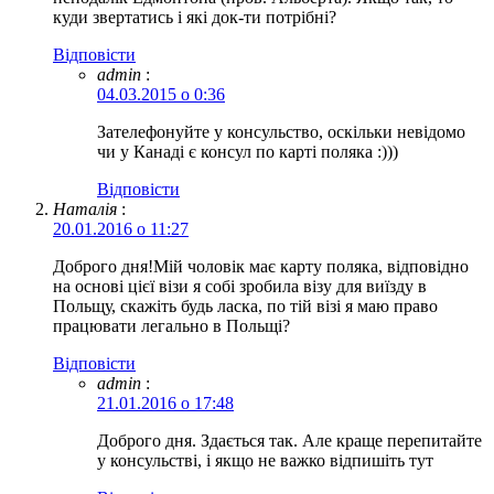
куди звертатись і які док-ти потрібні?
Відповіcти
admin
:
04.03.2015 о 0:36
Зателефонуйте у консульство, оскільки невідомо
чи у Канаді є консул по карті поляка :)))
Відповіcти
Наталія
:
20.01.2016 о 11:27
Доброго дня!Мій чоловік має карту поляка, відповідно
на основі цієї візи я собі зробила візу для виїзду в
Польщу, скажіть будь ласка, по тій візі я маю право
працювати легально в Польщі?
Відповіcти
admin
:
21.01.2016 о 17:48
Доброго дня. Здається так. Але краще перепитайте
у консульстві, і якщо не важко відпишіть тут