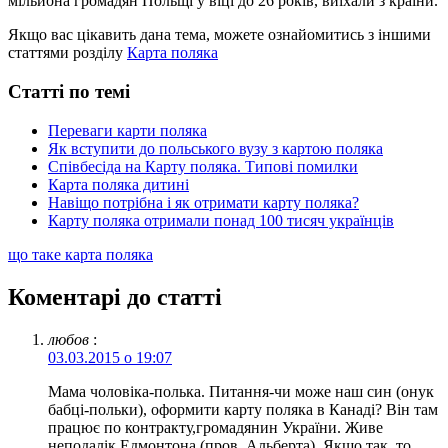
мільйона громадян Польщі у віці до 26 років, виїхали з країни.
Якщо вас цікавить дана тема, можете ознайомитись з іншими
статтями розділу
Карта поляка
Статті по темі
Переваги карти поляка
Як вступити до польського вузу з картою поляка
Співбесіда на Карту поляка. Типові помилки
Карта поляка дитині
Навіщо потрібна і як отримати карту поляка?
Карту поляка отримали понад 100 тисяч українців
що таке карта поляка
Коментарі до статті
любов
:
03.03.2015 о 19:07
Мама чоловіка-полька. Питання-чи може наш син (онук
бабці-польки), оформити карту поляка в Канаді? Він там
працює по контракту,громадянин України. Живе
неподалік Едмонтона (пров. Альберта). Якщо так, то