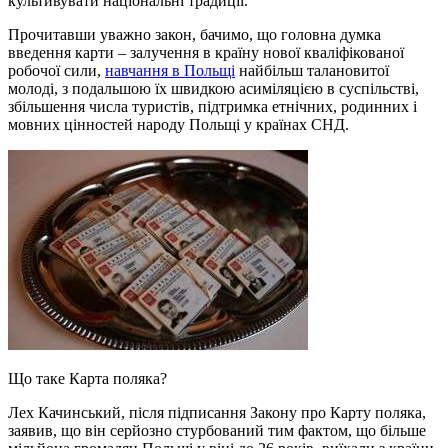
культивувати національні традиції.
Прочитавши уважно закон, бачимо, що головна думка
введення карти – залучення в країну нової кваліфікованої
робочої сили,
навчання в Польщі
найбільш талановитої
молоді, з подальшою їх швидкою асиміляцією в суспільстві,
збільшення числа туристів, підтримка етнічних, родинних і
мовних цінностей народу Польщі у країнах СНД.
Що таке Карта поляка?
Лех Качинський, після підписання Закону про Карту поляка,
заявив, що він серйозно стурбований тим фактом, що більше