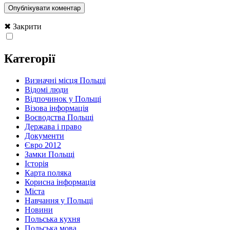
✖ Закрити
Категорії
Визначні місця Польщі
Відомі люди
Відпочинок у Польщі
Візова інформація
Воєводства Польщі
Держава і право
Документи
Євро 2012
Замки Польщі
Історія
Карта поляка
Корисна інформація
Міста
Навчання у Польщі
Новини
Польська кухня
Польська мова