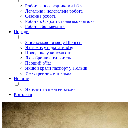
Робота з посередниками і без
Легальна і нелегальна робота
Сезонна робота
Робота в Європі з польською візою
Робота або навчання
Поради
З польською візою у Шенген
Як самому відкрити візу
Поведінка у консульстві
Як забронювати готель
Перший в’їзд
Якщо вкрали паспорт у Польщі
У екстренних випадках
Новини
Як їздити з шенген візою
Контакти