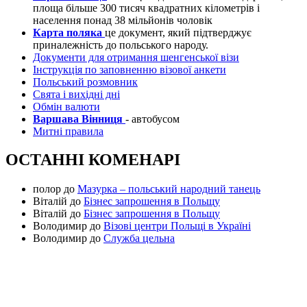
площа більше 300 тисяч квадратних кілометрів і
населення понад 38 мільйонів чоловік
Карта поляка
це документ, який підтверджує
приналежність до польського народу.
Документи для отримання шенгенської візи
Інструкція по заповненню візової анкети
Польський розмовник
Свята і вихідні дні
Обмін валюти
Варшава Вінниця
- автобусом
Митні правила
ОСТАННІ КОМЕНАРІ
полор
до
Мазурка – польський народний танець
Віталій
до
Бізнес запрошення в Польщу
Віталій
до
Бізнес запрошення в Польщу
Володимир
до
Візові центри Польщі в Україні
Володимир
до
Служба цельна