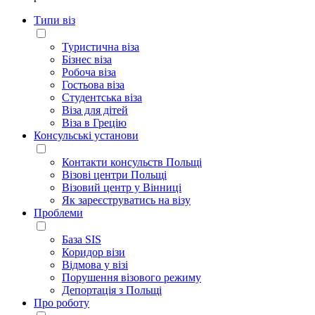
Типи віз
Туристична віза
Бізнес віза
Робоча віза
Гостьова віза
Студентська віза
Віза для дітей
Віза в Грецію
Консульські установи
Контакти консульств Польщі
Візові центри Польщі
Візовий центр у Вінниці
Як зареєструватись на візу
Проблеми
База SIS
Коридор візи
Відмова у візі
Порушення візового режиму
Депортація з Польщі
Про роботу