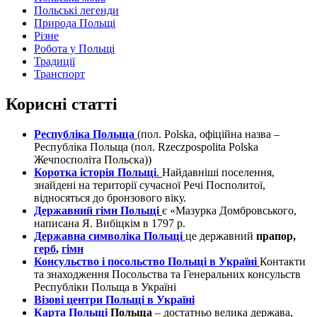
Польські легенди
Природа Польщі
Різне
Робота у Польщі
Традиції
Транспорт
Корисні статті
Республіка Польща
(пол. Polska, офіційна назва –
Республіка Польща (пол. Rzeczpospolita Polska
Жечпосполіта Польска))
Коротка історія Польщі
.
Найдавніші поселення,
знайдені на території сучасної Речі Посполитої,
відносяться до бронзового віку.
Державний гімн Польщі
є «Мазурка Домбровського,
написана Я. Вибіцкім в 1797 р.
Державна символіка Польщі
це державний
прапор,
герб
,
гімн
Консульство і посольство Польщі в Україні
Контакти
та знаходження Посольства та Генеральних консульств
Республіки Польща в Україні
Візові центри Польщі в Україні
Карта Польщі
Польща
– достатньо велика держава,