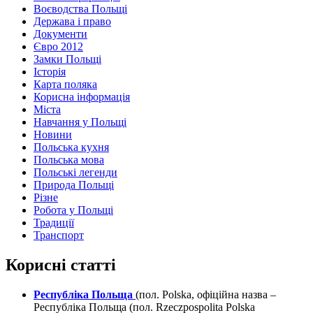
Воєводства Польщі
Держава і право
Документи
Євро 2012
Замки Польщі
Історія
Карта поляка
Корисна інформація
Міста
Навчання у Польщі
Новини
Польська кухня
Польська мова
Польські легенди
Природа Польщі
Різне
Робота у Польщі
Традиції
Транспорт
Корисні статті
Республіка Польща
(пол. Polska, офіційна назва –
Республіка Польща (пол. Rzeczpospolita Polska