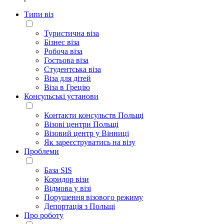
Типи віз
Туристична віза
Бізнес віза
Робоча віза
Гостьова віза
Студентська віза
Віза для дітей
Віза в Грецію
Консульські установи
Контакти консульств Польщі
Візові центри Польщі
Візовий центр у Вінниці
Як зареєструватись на візу
Проблеми
База SIS
Коридор візи
Відмова у візі
Порушення візового режиму
Депортація з Польщі
Про роботу