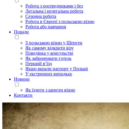
Робота з посередниками і без
Легальна і нелегальна робота
Сезонна робота
Робота в Європі з польською візою
Робота або навчання
Поради
З польською візою у Шенген
Як самому відкрити візу
Поведінка у консульстві
Як забронювати готель
Перший в’їзд
Якщо вкрали паспорт у Польщі
У екстренних випадках
Новини
Як їздити з шенген візою
Контакти