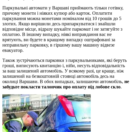
Паркувальні автомати у Варшаві приймають тільки готівку,
причому монети і ніяких купюр або карток. Оплатити
паркування можна монетами номіналом від 10 грошів до 5
злотих. Якщо вирішили десь припаркуватися і знайшли
відповідне місце, відразу шукайте паркомат і не затягуйте з
оплатою. В іншому випадку, ніякі виправдання вас не
врятують, ви будете в кращому випадку оштрафовані за
неправильну парковку, в гіршому вашу машину відвезе
евакуатор.
Також зустрічаються парковки з паркувальниками, які беруть
гроші, виписують квитанцію і, ніби, несуть відповідальність
за ваш залишений автомобіль. У всякому разі, це краще, ніж
залишений на безкоштовній стоянці автомобіль десь на
околиці Варшави. В обох випадках, залишаючи автомобіль,
не
забудьте покласти талончик про оплату під лобове скло
.