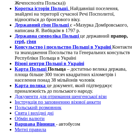
Жечпосполіта Польска))
Коротка історія Польщі
.
Найдавніші поселення,
знайдені на території сучасної Речі Посполитої,
відносяться до бронзового віку.
Державний гімн Польщі
є «Мазурка Домбровського,
написана Я. Вибіцкім в 1797 р.
Державна символіка Польщі
це державний
прапор,
герб
,
гімн
Консульство і посольство Польщі в Україні
Контакти
та знаходження Посольства та Генеральних консульств
Республіки Польща в Україні
Візові центри Польщі в Україні
Карта Польщі
Польща
– достатньо велика держава,
площа більше 300 тисяч квадратних кілометрів і
населення понад 38 мільйонів чоловік
Карта поляка
це документ, який підтверджує
приналежність до польського народу.
Документи для отримання шенгенської візи
Інструкція по заповненню візової анкети
Польський розмовник
Свята і вихідні дні
Обмін валюти
Варшава Вінниця
- автобусом
Митні правила