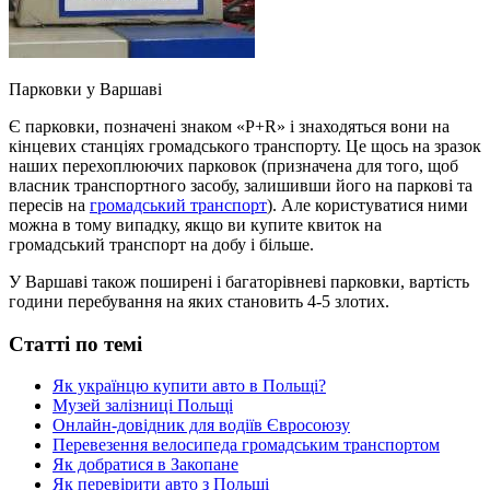
Парковки у Варшаві
Є парковки, позначені знаком «Р+R» і знаходяться вони на
кінцевих станціях громадського транспорту. Це щось на зразок
наших перехоплюючих парковок (призначена для того, щоб
власник транспортного засобу, залишивши його на паркові та
пересів на
громадський транспорт
). Але користуватися ними
можна в тому випадку, якщо ви купите квиток на
громадський транспорт на добу і більше.
У Варшаві також поширені і багаторівневі парковки, вартість
години перебування на яких становить 4-5 злотих.
Статті по темі
Як українцю купити авто в Польщі?
Музей залізниці Польщі
Онлайн-довідник для водіїв Євросоюзу
Перевезення велосипеда громадським транспортом
Як добратися в Закопане
Як перевірити авто з Польщі