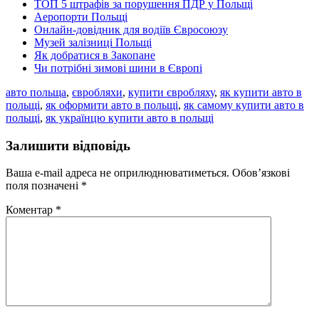
ТОП 5 штрафів за порушення ПДР у Польщі
Аеропорти Польщі
Онлайн-довідник для водіїв Євросоюзу
Музей залізниці Польщі
Як добратися в Закопане
Чи потрібні зимові шини в Європі
авто польща
,
євробляхи
,
купити євробляху
,
як купити авто в
польщі
,
як оформити авто в польщі
,
як самому купити авто в
польщі
,
як українцю купити авто в польщі
Залишити відповідь
Ваша e-mail адреса не оприлюднюватиметься.
Обов’язкові
поля позначені
*
Коментар
*