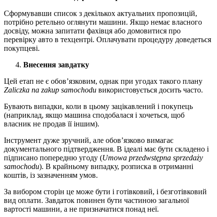
Сформувавши список з декількох актуальних пропозицій,
потрібно ретельно оглянути машини. Якщо немає власного
досвіду, можна запитати фахівця або домовитися про
перевірку авто в техцентрі. Оплачувати процедуру доведеться
покупцеві.
Внесення завдатку
Цей етап не є обов’язковим, однак при угодах такого плану
Zaliczka na zakup samochodu
використовується досить часто.
Бувають випадки, коли в цьому зацікавлений і покупець
(наприклад, якщо машина сподобалася і хочеться, щоб
власник не продав її іншим).
Інструмент дуже зручний, але обов’язково вимагає
документального підтвердження. В ідеалі має бути складено і
підписано попередню угоду (
Umowa przedwstępna sprzedaży
samochodu
). В крайньому випадку, розписка в отриманні
коштів, із зазначенням умов.
За вибором сторін це може бути і готівковий, і безготівковий
вид оплати. Завдаток повинен бути частиною загальної
вартості машини, а не призначатися понад неї.