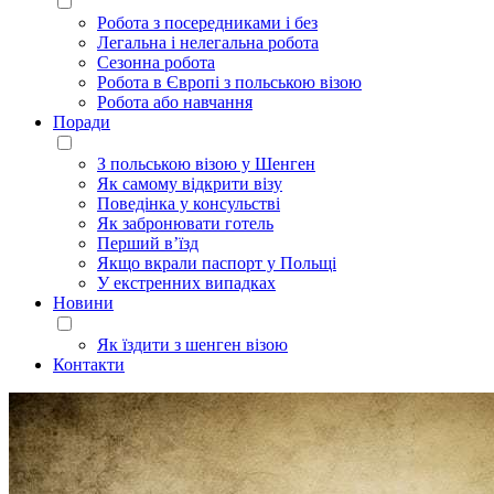
Робота з посередниками і без
Легальна і нелегальна робота
Сезонна робота
Робота в Європі з польською візою
Робота або навчання
Поради
З польською візою у Шенген
Як самому відкрити візу
Поведінка у консульстві
Як забронювати готель
Перший в’їзд
Якщо вкрали паспорт у Польщі
У екстренних випадках
Новини
Як їздити з шенген візою
Контакти