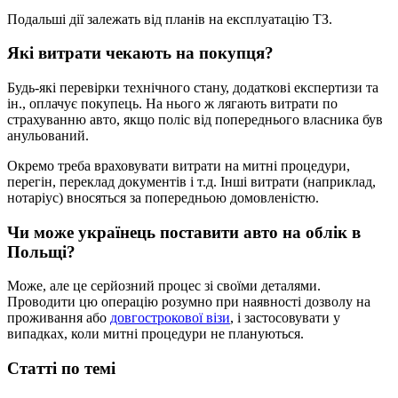
Подальші дії залежать від планів на експлуатацію ТЗ.
Які витрати чекають на покупця?
Будь-які перевірки технічного стану, додаткові експертизи та
ін., оплачує покупець. На нього ж лягають витрати по
страхуванню авто, якщо поліс від попереднього власника був
анульований.
Окремо треба враховувати витрати на митні процедури,
перегін, переклад документів і т.д. Інші витрати (наприклад,
нотаріус) вносяться за попередньою домовленістю.
Чи може українець поставити авто на облік в
Польщі?
Може, але це серйозний процес зі своїми деталями.
Проводити цю операцію розумно при наявності дозволу на
проживання або
довгострокової візи
, і застосовувати у
випадках, коли митні процедури не плануються.
Статті по темі