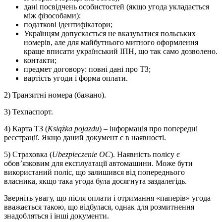
дані посвідчень особистостей (якщо угода укладається
між фізособами);
податкові ідентифікатори;
Українцям допускається не вказуватися польських
номерів, але для майбутнього митного оформлення
краще вписати український ІПН, що так само дозволено.
контакти;
предмет договору: повні дані про ТЗ;
вартість угоди і форма оплати.
2) Транзитні номера (бажано).
3) Техпаспорт.
4) Карта ТЗ (
Książka pojazdu
) – інформація про попередні
реєстрації. Якщо даний документ є в наявності.
5) Страховка (
Ubezpieczenie OC
). Наявність полісу є
обов’язковим для експлуатації автомашини. Може бути
використаний поліс, що залишився від попереднього
власника, якщо така угода була досягнута заздалегідь.
Зверніть увагу, що після оплати і отримання «паперів» угода
вважається такою, що відбулася, однак для розмитнення
знадобляться і інші документи.