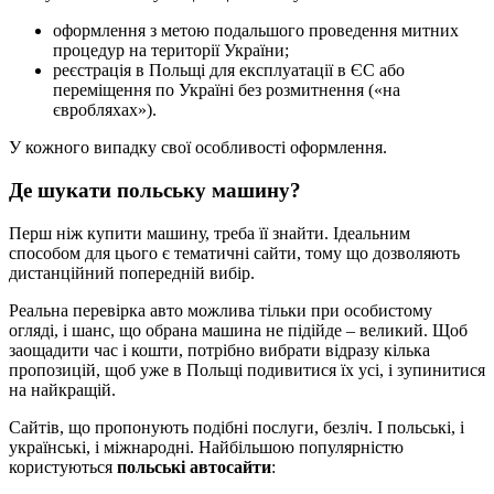
оформлення з метою подальшого проведення митних
процедур на території України;
реєстрація в Польщі для експлуатації в ЄС або
переміщення по Україні без розмитнення («на
євробляхах»).
У кожного випадку свої особливості оформлення.
Де шукати польську машину?
Перш ніж купити машину, треба її знайти. Ідеальним
способом для цього є тематичні сайти, тому що дозволяють
дистанційний попередній вибір.
Реальна перевірка авто можлива тільки при особистому
огляді, і шанс, що обрана машина не підійде – великий. Щоб
заощадити час і кошти, потрібно вибрати відразу кілька
пропозицій, щоб уже в Польщі подивитися їх усі, і зупинитися
на найкращій.
Сайтів, що пропонують подібні послуги, безліч. І польські, і
українські, і міжнародні. Найбільшою популярністю
користуються
польські автосайти
: