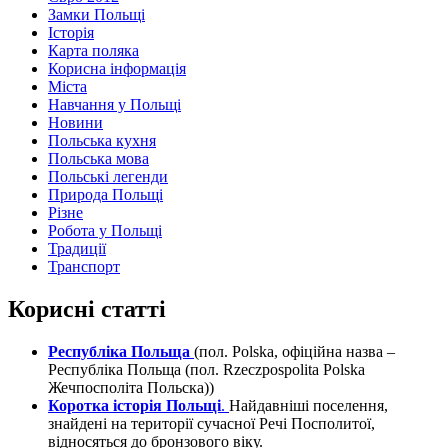
Замки Польщі
Історія
Карта поляка
Корисна інформація
Міста
Навчання у Польщі
Новини
Польська кухня
Польська мова
Польські легенди
Природа Польщі
Різне
Робота у Польщі
Традиції
Транспорт
Корисні статті
Республіка Польща
(пол. Polska, офіційна назва –
Республіка Польща (пол. Rzeczpospolita Polska
Жечпосполіта Польска))
Коротка історія Польщі
.
Найдавніші поселення,
знайдені на території сучасної Речі Посполитої,
відносяться до бронзового віку.