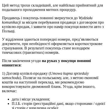
Цей метод трохи складніший, але найбільш прийнятний для
подальшого проходження митних процедур.
Продавець і покупець повинні звернутися до
Wydziału
komunikacji
за місцем перебування продавця з договором про
купівлю-продаж, і заявити про намір покупця вивести авто з
Польщі.
У відділення здаються попередні номери, пред’являються
документи, при необхідності оформляється короткострокове
страхування. В результаті покупець стане володарем
тимчасових (транзитних) номерів.
Після закінчення угоди
на руках у покупця повинні
опинитися
:
1) Договір купівлі-продажу (
Umowa kupna sprzedaży
samochodu
). Полягає на польському, але, з метою економії
коштів на наступний переклад, ми рекомендуємо
використовувати двомовний бланк. Угода, крім іншого,
включає:
дата і місце укладення;
П.І.Б. сторін (реєстраційні дані, якщо сторонами / однієї
зі сторін є юридична особа);