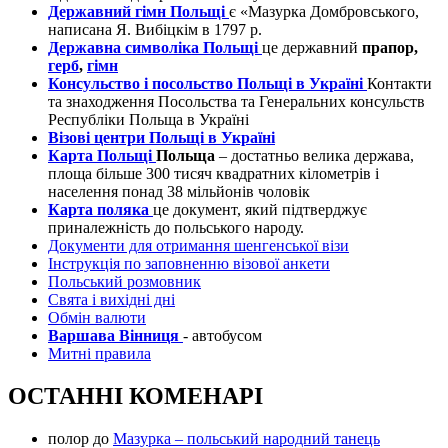
Державний гімн Польщі
є «Мазурка Домбровського,
написана Я. Вибіцкім в 1797 р.
Державна символіка Польщі
це державний
прапор,
герб
,
гімн
Консульство і посольство Польщі в Україні
Контакти
та знаходження Посольства та Генеральних консульств
Республіки Польща в Україні
Візові центри Польщі в Україні
Карта Польщі
Польща
– достатньо велика держава,
площа більше 300 тисяч квадратних кілометрів і
населення понад 38 мільйонів чоловік
Карта поляка
це документ, який підтверджує
приналежність до польського народу.
Документи для отримання шенгенської візи
Інструкція по заповненню візової анкети
Польський розмовник
Свята і вихідні дні
Обмін валюти
Варшава Вінниця
- автобусом
Митні правила
ОСТАННІ КОМЕНАРІ
полор
до
Мазурка – польський народний танець