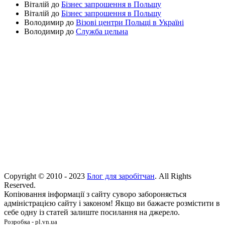
Віталій
до
Бізнес запрошення в Польщу
Віталій
до
Бізнес запрошення в Польщу
Володимир
до
Візові центри Польщі в Україні
Володимир
до
Служба цельна
Copyright © 2010 - 2023
Блог для заробітчан
. All Rights
Reserved.
Копіювання інформації з сайту суворо забороняється
адміністрацією сайту і законом! Якщо ви бажаєте розмістити в
себе одну із статей залиште посилання на джерело.
Розробка - pl.vn.ua