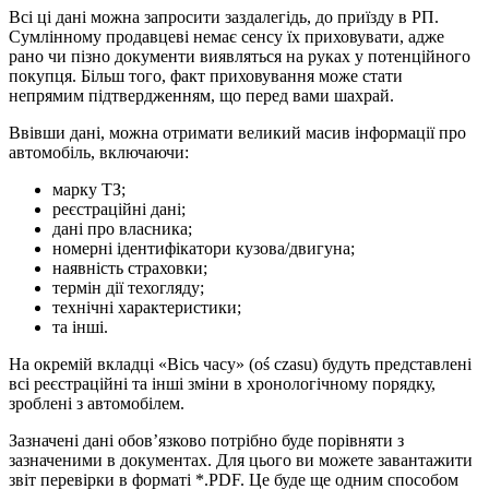
Всі ці дані можна запросити заздалегідь, до приїзду в РП.
Сумлінному продавцеві немає сенсу їх приховувати, адже
рано чи пізно документи виявляться на руках у потенційного
покупця. Більш того, факт приховування може стати
непрямим підтвердженням, що перед вами шахрай.
Ввівши дані, можна отримати великий масив інформації про
автомобіль, включаючи:
марку ТЗ;
реєстраційні дані;
дані про власника;
номерні ідентифікатори кузова/двигуна;
наявність страховки;
термін дії техогляду;
технічні характеристики;
та інші.
На окремій вкладці «Вісь часу» (oś czasu) будуть представлені
всі реєстраційні та інші зміни в хронологічному порядку,
зроблені з автомобілем.
Зазначені дані обов’язково потрібно буде порівняти з
зазначеними в документах. Для цього ви можете завантажити
звіт перевірки в форматі *.PDF. Це буде ще одним способом