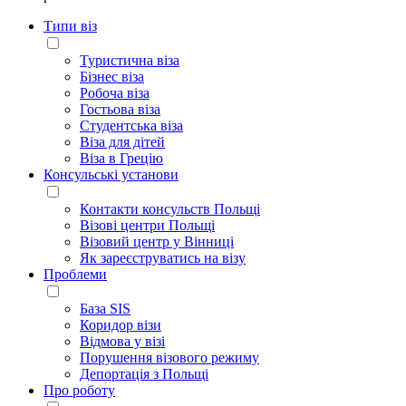
Типи віз
Туристична віза
Бізнес віза
Робоча віза
Гостьова віза
Студентська віза
Віза для дітей
Віза в Грецію
Консульські установи
Контакти консульств Польщі
Візові центри Польщі
Візовий центр у Вінниці
Як зареєструватись на візу
Проблеми
База SIS
Коридор візи
Відмова у візі
Порушення візового режиму
Депортація з Польщі
Про роботу