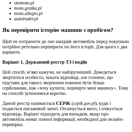
otomoto.pl
moto.gratka.pl
moto.allegro.pl
autotrader.pl
Як перевірити історію машини з пробігом?
Щоб не потрапити до лап шахраїв автомобіль перед покупкою
потрібно ретельно перевірити по його історії. Для цього є два
варіанти.
Варіант 1. Державний реєстр ТЗ і водіїв
Цей спосіб, м’яко кажучи, не найзручніший. Доведеться
звертатися особисто, чекати відповіді, але головне, що
підстави для такого звернення повинні бути більш
серйозними, ніж «хочу купити, перевірте мені машину». Тому
на способі зупинимося коротко.
Даний реєстр називається
CEPiK
(
cepik.gov.pl
), куди і
подається письмовий запит. Оплачується мито, і очікується
відповідь. Варіант підходить для випадків, якщо про
автомобіль немає повної інформації, необхідної для онлайн-
перевірки.