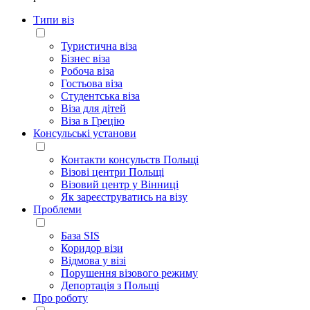
Типи віз
Туристична віза
Бізнес віза
Робоча віза
Гостьова віза
Студентська віза
Віза для дітей
Віза в Грецію
Консульські установи
Контакти консульств Польщі
Візові центри Польщі
Візовий центр у Вінниці
Як зареєструватись на візу
Проблеми
База SIS
Коридор візи
Відмова у візі
Порушення візового режиму
Депортація з Польщі
Про роботу