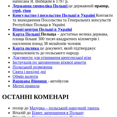
написана Я. Вибіцкім в 1797 р.
Державна символіка Польщі
це державний
прапор,
герб
,
гімн
Консульство і посольство Польщі в Україні
Контакти
та знаходження Посольства та Генеральних консульств
Республіки Польща в Україні
Візові центри Польщі в Україні
Карта Польщі
Польща
– достатньо велика держава,
площа більше 300 тисяч квадратних кілометрів і
населення понад 38 мільйонів чоловік
Карта поляка
це документ, який підтверджує
приналежність до польського народу.
Документи для отримання шенгенської візи
Інструкція по заповненню візової анкети
Польський розмовник
Свята і вихідні дні
Обмін валюти
Варшава Вінниця
- автобусом
Митні правила
ОСТАННІ КОМЕНАРІ
полор
до
Мазурка – польський народний танець
Віталій
до
Бізнес запрошення в Польщу