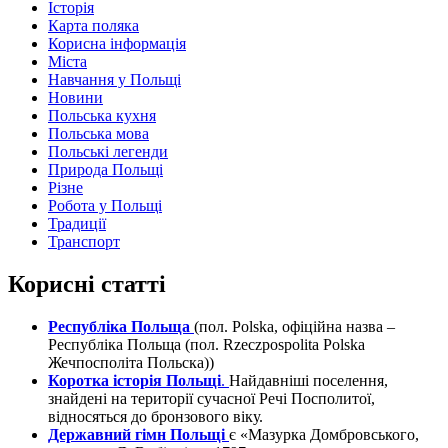
Історія
Карта поляка
Корисна інформація
Міста
Навчання у Польщі
Новини
Польська кухня
Польська мова
Польські легенди
Природа Польщі
Різне
Робота у Польщі
Традиції
Транспорт
Корисні статті
Республіка Польща
(пол. Polska, офіційна назва –
Республіка Польща (пол. Rzeczpospolita Polska
Жечпосполіта Польска))
Коротка історія Польщі
.
Найдавніші поселення,
знайдені на території сучасної Речі Посполитої,
відносяться до бронзового віку.
Державний гімн Польщі
є «Мазурка Домбровського,