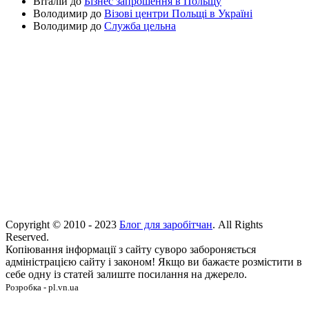
Віталій
до
Бізнес запрошення в Польщу
Володимир
до
Візові центри Польщі в Україні
Володимир
до
Служба цельна
Copyright © 2010 - 2023
Блог для заробітчан
. All Rights
Reserved.
Копіювання інформації з сайту суворо забороняється
адміністрацією сайту і законом! Якщо ви бажаєте розмістити в
себе одну із статей залиште посилання на джерело.
Розробка - pl.vn.ua