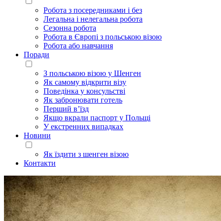
Робота з посередниками і без
Легальна і нелегальна робота
Сезонна робота
Робота в Європі з польською візою
Робота або навчання
Поради
З польською візою у Шенген
Як самому відкрити візу
Поведінка у консульстві
Як забронювати готель
Перший в’їзд
Якщо вкрали паспорт у Польщі
У екстренних випадках
Новини
Як їздити з шенген візою
Контакти