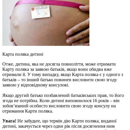
Карта поляка дитині
Отже, дитина, яка не досягла повноліття, може отримати
Карту поляка за заявою батьків, якщо вони обидва вже
отримали її. У тому випадку, якщо Карта поляка є у одного з
батьків – то інший батько повинен висловити свою згоду
заявою у відповідному консулові.
Якщо другий батько позбавлений батьківських прав, то його
згода не потрібна. Коли дитині виповнилося 16 років – він
зобов’язаний особисто висловити свою згоду консулу на
отримання Карти поляка.
Увага!
Не забудьте, що термін дію Карти поляка, виданої
дитині, закачується через один рік після досягнення ним