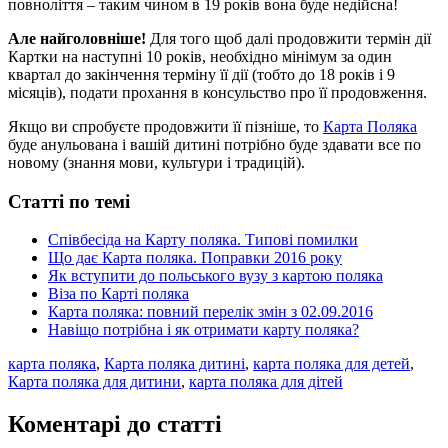
повноліття – таким чином в 19 років вона буде недійсна!
Але найголовніше!
Для того щоб далі продовжити термін дії
Картки на наступні 10 років, необхідно мінімум за один
квартал до закінчення терміну її дії (тобто до 18 років і 9
місяців), подати прохання в консульство про її продовження.
Якщо ви спробуєте продовжити її пізніше, то
Карта Поляка
буде анульована і вашій дитині потрібно буде здавати все по
новому (знання мови, культури і традицій).
Статті по темі
Співбесіда на Карту поляка. Типові помилки
Що дає Карта поляка. Поправки 2016 року
Як вступити до польського вузу з картою поляка
Віза по Карті поляка
Карта поляка: повний перелік змін з 02.09.2016
Навіщо потрібна і як отримати карту поляка?
карта поляка
,
Карта поляка дитині
,
карта поляка для детей
,
Карта поляка для дитини
,
карта поляка для дітей
Коментарі до статті