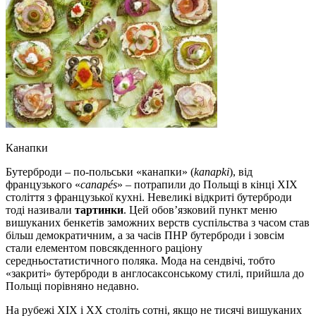
Канапки
Бутерброди – по-польськи «канапки» (
kanapki
), від
французького «
canapés
» – потрапили до Польщі в кінці XIX
століття з французької кухні. Невеликі відкриті бутерброди
тоді називали
тартинки
. Цей обов’язковий пункт меню
вишуканих бенкетів заможних верств суспільства з часом став
більш демократичним, а за часів ПНР бутерброди і зовсім
стали елементом повсякденного раціону
середньостатистичного поляка. Мода на сендвічі, тобто
«закриті» бутерброди в англосаксонському стилі, прийшла до
Польщі порівняно недавно.
На рубежі XIX і XX століть сотні, якщо не тисячі вишуканих