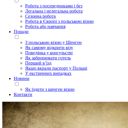
Робота з посередниками і без
Легальна і нелегальна робота
Сезонна робота
Робота в Європі з польською візою
Робота або навчання
Поради
З польською візою у Шенген
Як самому відкрити візу
Поведінка у консульстві
Як забронювати готель
Перший в’їзд
Якщо вкрали паспорт у Польщі
У екстренних випадках
Новини
Як їздити з шенген візою
Контакти