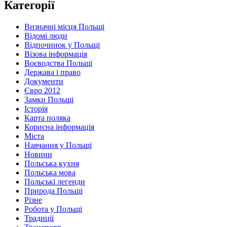
Категорії
Визначні місця Польщі
Відомі люди
Відпочинок у Польщі
Візова інформація
Воєводства Польщі
Держава і право
Документи
Євро 2012
Замки Польщі
Історія
Карта поляка
Корисна інформація
Міста
Навчання у Польщі
Новини
Польська кухня
Польська мова
Польські легенди
Природа Польщі
Різне
Робота у Польщі
Традиції