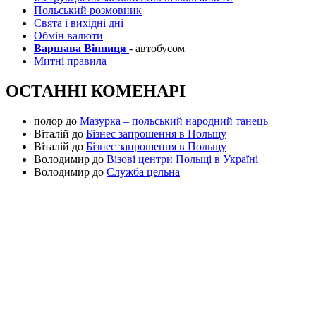
Польський розмовник
Свята і вихідні дні
Обмін валюти
Варшава Вінниця
- автобусом
Митні правила
ОСТАННІ КОМЕНАРІ
полор
до
Мазурка – польський народний танець
Віталій
до
Бізнес запрошення в Польщу
Віталій
до
Бізнес запрошення в Польщу
Володимир
до
Візові центри Польщі в Україні
Володимир
до
Служба цельна