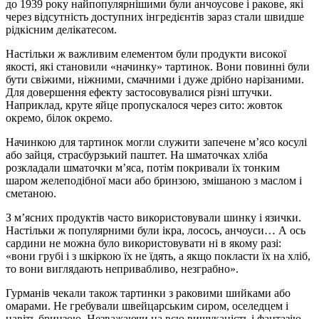
до 1939 року найпопулярнішими були анчоусове і ракове, які
через відсутність доступних інгредієнтів зараз стали швидше
рідкісним делікатесом.
Настільки ж важливим елементом були продукти високої
якості, які становили «начинку» тартинок. Вони повинні були
бути свіжими, ніжними, смачними і дуже дрібно нарізаними.
Для довершення ефекту застосовувалися різні штучки.
Наприклад, круте яйце пропускалося через сито: жовток
окремо, білок окремо.
Начинкою для тартинок могли служити запечене м’ясо косулі
або зайця, страсбурзький паштет. На шматочках хліба
розкладали шматочки м’яса, потім покривали їх тонким
шаром желеподібної маси або бринзою, змішаною з маслом і
сметаною.
З м’ясних продуктів часто використовували шинку і язички.
Настільки ж популярними були ікра, лосось, анчоуси… А ось
сардини не можна було використовувати ні в якому разі:
«вони грубі і з шкіркою їх не їдять, а якщо покласти їх на хліб,
то вони виглядають непривабливо, незграбно».
Гурманів чекали також тартинки з раковими шийками або
омарами. Не гребували швейцарським сиром, оселедцем і
навіть бринзою. Незважаючи на всю вишуканість і фантазію,