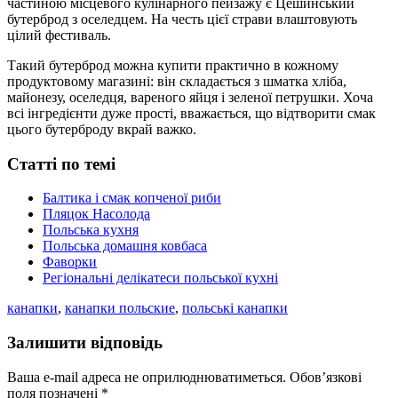
частиною місцевого кулінарного пейзажу є Цешинський
бутерброд з оселедцем. На честь цієї страви влаштовують
цілий фестиваль.
Такий бутерброд можна купити практично в кожному
продуктовому магазині: він складається з шматка хліба,
майонезу, оселедця, вареного яйця і зеленої петрушки. Хоча
всі інгредієнти дуже прості, вважається, що відтворити смак
цього бутерброду вкрай важко.
Статті по темі
Балтика і смак копченої риби
Пляцок Насолода
Польська кухня
Польська домашня ковбаса
Фаворки
Регіональні делікатеси польської кухні
канапки
,
канапки польские
,
польські канапки
Залишити відповідь
Ваша e-mail адреса не оприлюднюватиметься.
Обов’язкові
поля позначені
*