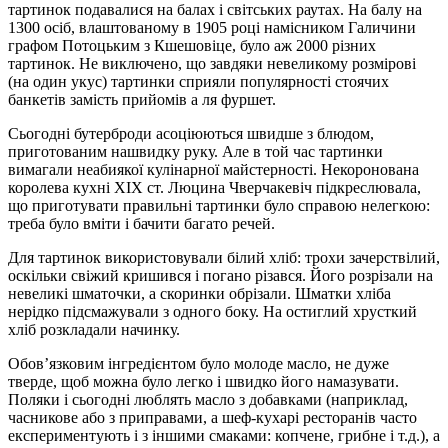
тартинок подавалися на балах і світських раутах. На балу на
1300 осіб, влаштованому в 1905 році намісником Галичини
графом Потоцьким з Кшешовіце, було аж 2000 різних
тартинок. Не виключено, що завдяки невеликому розмірові
(на один укус) тартинки сприяли популярності стоячих
банкетів замість прийомів а ля фуршет.
Сьогодні бутерброди асоціюються швидше з блюдом,
приготованим нашвидку руку. Але в той час тартинки
вимагали неабиякої кулінарної майстерності. Некоронована
королева кухні XIX ст. Люцина Чверчакевіч підкреслювала,
що приготувати правильні тартинки було справою нелегкою:
треба було вміти і бачити багато речей.
Для тартинок використовували білий хліб: трохи зачерствілий,
оскільки свіжий кришився і погано різався. Його розрізали на
невеликі шматочки, а скоринки обрізали. Шматки хліба
нерідко підсмажували з одного боку. На остиглий хрусткий
хліб розкладали начинку.
Обов’язковим інгредієнтом було молоде масло, не дуже
тверде, щоб можна було легко і швидко його намазувати.
Поляки і сьогодні люблять масло з добавками (наприклад,
часникове або з приправами, а шеф-кухарі ресторанів часто
експериментують і з іншими смаками: копчене, грибне і т.д.), а