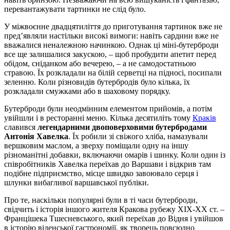
перевантажувати тартинки не слід було.
У міжвоєнне двадцятиліття до приготування тартинок вже не
пред’являли настільки високі вимоги: навіть сардини вже не
вважалися неналежною начинкою. Однак ці міні-бутерброди
все ще залишалися закускою, – щоб пробудити апетит перед
обідом, сніданком або вечерею, – а не самодостатньою
стравою. Їх розкладали на білій серветці на підносі, посипали
зеленню. Коли різновидів бутербродів було кілька, їх
розкладали смужками або в шаховому порядку.
Бутерброди були неодмінним елементом прийомів, а потім
увійшли і в ресторанні меню. Кілька десятиліть тому
Краків
славився
легендарними двоповерховими бутербродами
Антонія Хавелка
. Їх робили зі свіжого хліба, намазували
вершковим маслом, а зверху поміщали одну на іншу
різноманітні добавки, включаючи омарів і шинку. Коли один із
співробітників Хавелка переїхав до Варшави і відкрив там
подібне підприємство, місце швидко завоювало серця і
шлунки вибагливої варшавської публіки.
Про те, наскільки популярні були в ті часи бутерброди,
свідчить і історія іншого жителя Кракова рубежу XIX-XX ст. –
Францішека Тшесневського, який переїхав до Відня і увійшов
в історію віденської гастрономії, як творець повсюдно