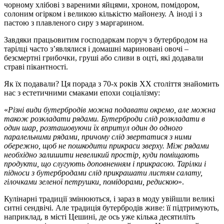
чорному хлібові з вареними яйцями, хроном, помідором,
солоним огірком і великою кількістю майонезу. А іноді і з
пастою з плавленого сиру з маргарином.
Завдяки працьовитим господаркам поруч з бутербродом на
тарілці часто з’являлися і домашні мариновані овочі –
безсмертні грибочки, груші або сливи в оцті, які додавали
страві пікантності.
Як їх подавали? Ця порада з 70-х років XX століття знайомить
нас з естетичними смаками епохи соціалізму:
«
Різні види бутербродів можна подавати окремо, але можна
також розкладати рядами. Бутерброди слід розкладати в
один шар, розташовуючи їх впритул один до одного
паралельними рядами, причому слід звертатися з ними
обережно, щоб не пошкодити прикраси зверху. Між рядами
необхідно залишити невеликий простір, куди поміщають
продукти, що слугують доповненням і прикрасою. Тарілки і
підноси з бутербродами слід прикрашати листям салату,
гілочками зеленої петрушки, помідорами, редискою
».
Кулінарні традиції змінюються, і зараз в моду увійшли великі
ситні сендвічі. Але традиція бутербродів живе: її підтримують,
наприклад, в місті Цешині, де ось уже кілька десятиліть