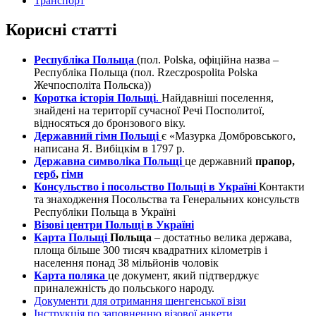
Транспорт
Корисні статті
Республіка Польща
(пол. Polska, офіційна назва –
Республіка Польща (пол. Rzeczpospolita Polska
Жечпосполіта Польска))
Коротка історія Польщі
.
Найдавніші поселення,
знайдені на території сучасної Речі Посполитої,
відносяться до бронзового віку.
Державний гімн Польщі
є «Мазурка Домбровського,
написана Я. Вибіцкім в 1797 р.
Державна символіка Польщі
це державний
прапор,
герб
,
гімн
Консульство і посольство Польщі в Україні
Контакти
та знаходження Посольства та Генеральних консульств
Республіки Польща в Україні
Візові центри Польщі в Україні
Карта Польщі
Польща
– достатньо велика держава,
площа більше 300 тисяч квадратних кілометрів і
населення понад 38 мільйонів чоловік
Карта поляка
це документ, який підтверджує
приналежність до польського народу.
Документи для отримання шенгенської візи
Інструкція по заповненню візової анкети