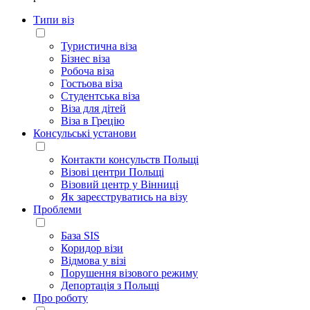
Типи віз
Туристична віза
Бізнес віза
Робоча віза
Гостьова віза
Студентська віза
Віза для дітей
Віза в Грецію
Консульські установи
Контакти консульств Польщі
Візові центри Польщі
Візовий центр у Вінниці
Як зареєструватись на візу
Проблеми
База SIS
Коридор візи
Відмова у візі
Порушення візового режиму
Депортація з Польщі
Про роботу