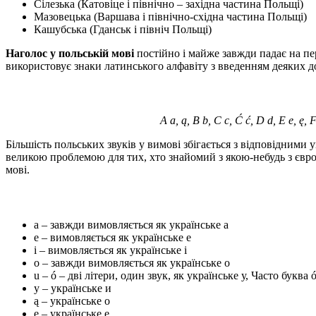
Сілезька (Катовіце і північно – західна частина Польщі)
Мазовецька (Варшава і північно-східна частина Польщі)
Кашубська (Гданськ і північ Польщі)
Наголос у польській мові
постійно і майже завжди падає на пе
використовує знаки латинського алфавіту з введенням деяких дод
A a, ą, B b, C c, Ć ć, D d, E e, ę, F 
Більшість польських звуків у вимові збігається з відповідними 
великою проблемою для тих, хто знайомий з якою-небудь з євро
мові.
a – завжди вимовляється як українське а
e – вимовляється як українське е
і – вимовляється як українське і
о – завжди вимовляється як українське о
u – ó – дві літери, один звук, як українське у, Часто буква
y – українське и
ą – українське о
ę – українське е