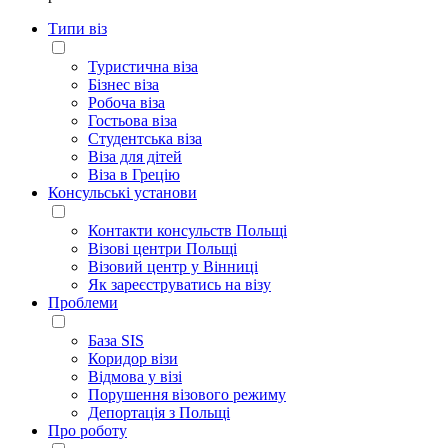
Типи віз
Туристична віза
Бізнес віза
Робоча віза
Гостьова віза
Студентська віза
Віза для дітей
Віза в Грецію
Консульські установи
Контакти консульств Польщі
Візові центри Польщі
Візовий центр у Вінниці
Як зареєструватись на візу
Проблеми
База SIS
Коридор візи
Відмова у візі
Порушення візового режиму
Депортація з Польщі
Про роботу