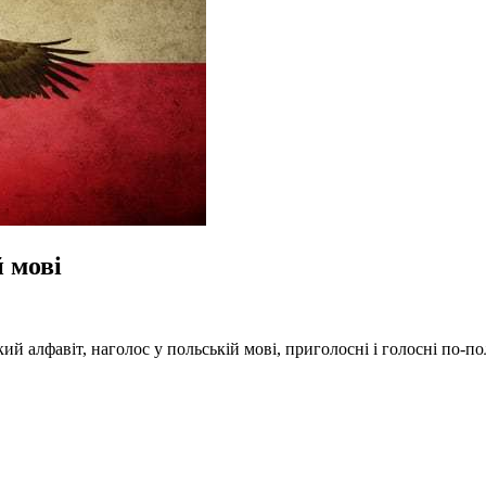
 мові
ий алфавіт, наголос у польській мові, приголосні і голосні по-п