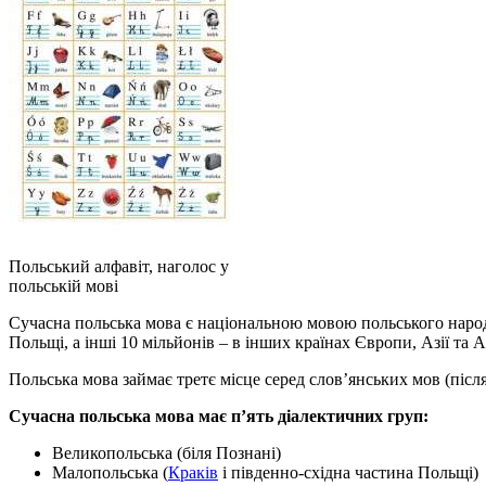
Польський алфавіт, наголос у
польській мові
Сучасна польська мова є національною мовою польського народ
Польщі, а інші 10 мільйонів – в інших країнах Європи, Азії та 
Польська мова займає третє місце серед слов’янських мов (після 
Сучасна польська мова має п’ять діалектичних груп:
Великопольська (біля Познані)
Малопольська (
Краків
і південно-східна частина Польщі)