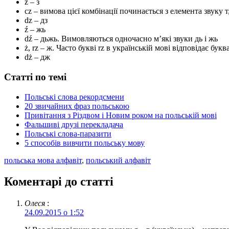
z – з
cz – вимова цієї комбінації починається з елемента звуку 
dz – дз
ź – жь
dź – дьжь. Вимовляються одночасно м’які звуки дь і жь
ż, rz – ж. Часто букві rz в українській мові відповідає буква
dż – дж
Статті по темі
Польські слова рекордсмени
20 звичайних фраз польською
Привітання з Різдвом і Новим роком на польській мові
Фальшиві друзі перекладача
Польські слова-паразити
5 способів вивчити польську мову
польська мова алфавіт
,
польський алфавіт
Коментарі до статті
Олеся
:
24.09.2015 о 1:52