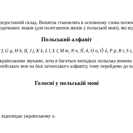
редостанній склад. Виняток становлять в основному слова інозе
аткових знаків (для полегшення звуків у польській мові), які ві
Польський алфавіт
f, G g, H h, II, J j, K k, L l, Ł ł, M m, N n, Ń, ń, O o, Ó ó, P p, R r, S s,
українськими звуками, хоча в багатьох випадках польська вимова в
пейських мов на базі латинського алфавіту, тому перейдемо до н
Голосні у польській мові
 ó відповідає українському о.