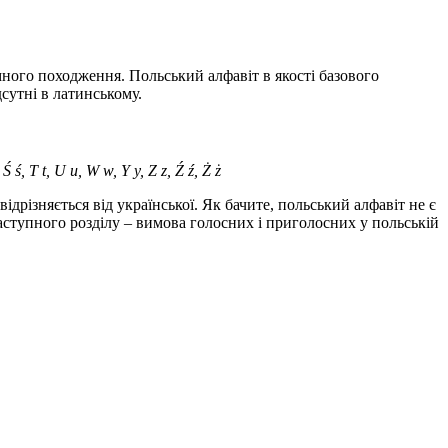
много походження. Польський алфавіт в якості базового
дсутні в латинському.
 Ś ś, T t, U u, W w, Y y, Z z, Ź ź, Ż ż
ідрізняється від української. Як бачите, польський алфавіт не є
аступного розділу – вимова голосних і приголосних у польській