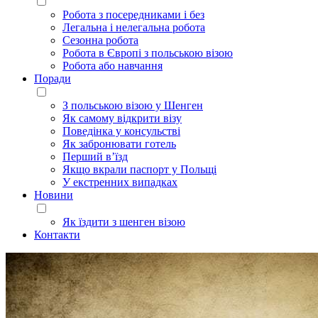
Робота з посередниками і без
Легальна і нелегальна робота
Сезонна робота
Робота в Європі з польською візою
Робота або навчання
Поради
З польською візою у Шенген
Як самому відкрити візу
Поведінка у консульстві
Як забронювати готель
Перший в’їзд
Якщо вкрали паспорт у Польщі
У екстренних випадках
Новини
Як їздити з шенген візою
Контакти