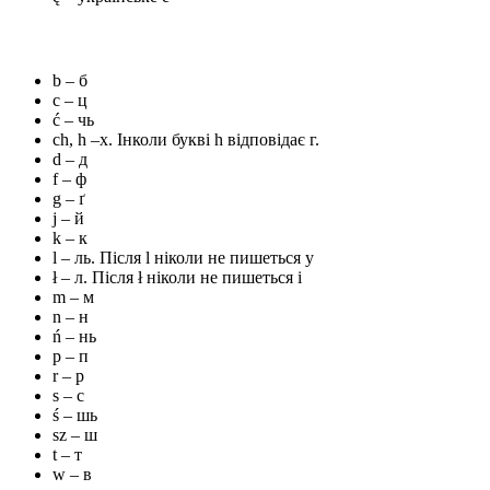
b – б
c – ц
ć – чь
ch, h –х. Інколи букві h відповідає г.
d – д
f – ф
g – ґ
j – й
k – к
l – ль. Після l ніколи не пишеться y
ł – л. Після ł ніколи не пишеться i
m – м
n – н
ń – нь
p – п
r – р
s – c
ś – шь
sz – ш
t – т
w – в